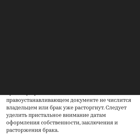
Как отмечают в «ИНКОМ-Недвижимости», если в
выписке имеются сведения об обременениях на
квартиру (ипотека, арест и т.д.), следует
запросить у продавца дополнительные
документы, например о выплате ипотеки, чтобы
убедиться в отсутствии препятствий к сделке.
Согласие второй половины на
продажу
Если жилье приобреталось в браке, необходимо
будет получить согласие второго супруга на
продажу, причем даже если он в
правоустанавливающем документе не числится
владельцем или брак уже расторгнут. Следует
уделить пристальное внимание датам
оформления собственности, заключения и
расторжения брака.