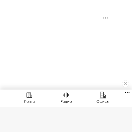
Лента
Радио
Офисы
Городская недвижимость
⁠,
09 апр, 14:06
19 893
Муравьиные тропы: как
арендаторы формируют