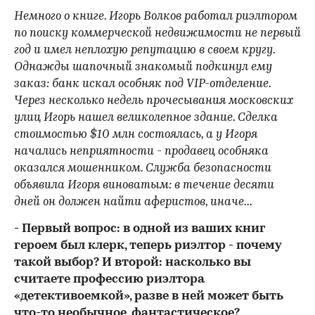
Немного о книге. Игорь Волков работал риэлтором
по поиску коммерческой недвижимости не первый
год и имел неплохую репутацию в своем кругу.
Однажды шапочный знакомый подкинул ему
заказ: банк искал особняк под VIP-отделение.
Через несколько недель прочесывания московских
улиц Игорь нашел великолепное здание. Сделка
стоимостью $10 млн состоялась, а у Игоря
начались неприятности - продавец особняка
оказался мошенником. Служба безопасности
объявила Игоря виноватым: в течение десяти
дней он должен найти аферистов, иначе...
- Первый вопрос: в одной из ваших книг
героем был клерк, теперь риэлтор - почему
такой выбор? И второй: насколько вы
считаете профессию риэлтора
«детективоемкой», разве в ней может быть
что-то необычное, фантастическое?