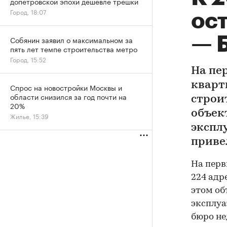
допетровской эпохи дешевле трешки
Город, 18:07
ос
— 
Собянин заявил о максимальном за
пять лет темпе строительства метро
Город, 15:52
На пе
кварти
Спрос на новостройки Москвы и
области снизился за год почти на
строи
20%
объек
Жилье, 15:39
экспл
приве
На перв
224 адр
этом об
эксплуа
бюро не