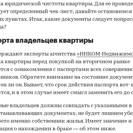
а юридической чистоты квартиры. Для ее провед
ует определенный чек-лист; давайте остановимся 
х пунктах. Итак, какие документы следует попрос
ца?
рта владельцев квартиры
ерждают эксперты агентства
«ИНКОМ-Недвижимо
а квартиры перед покупкой на вторичном рынке
тся с ознакомления с паспортами всех совершенн
нников. Обратите внимание на состояние документ
ен ли он. Бывает, что срок действия паспорта вот-
тся, и в этом случае имеет смысл заменить его до 
ные владельцев должны совпадать с указанными в
танавливающих документах; не будет лишним убе
фото именно собственник жилья. Имеет значение и
ция о нахождении в браке — об этом ниже.