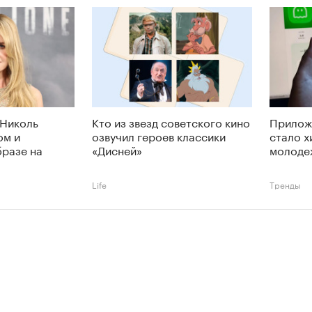
 Николь
Кто из звезд советского кино
Прилож
ом и
озвучил героев классики
стало х
разе на
«Дисней»
молодеж
Life
Тренды