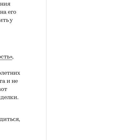
ения
на его
ить у
сть»
,
олетних
а и не
вот
сделки.
диться,