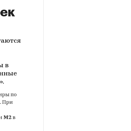
оек
гаются
ы в
анные
».
иры по
. При
и
М2
в