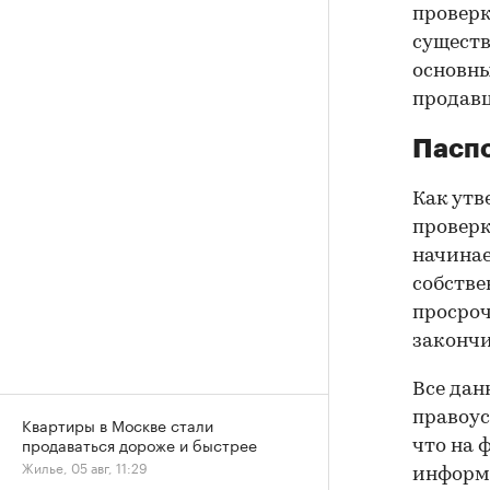
проверк
существ
основны
продав
Паспо
Как утв
проверк
начинае
собстве
просроч
закончи
Все дан
правоус
Квартиры в Москве стали
продаваться дороже и быстрее
что на 
Жилье, 05 авг, 11:29
информа