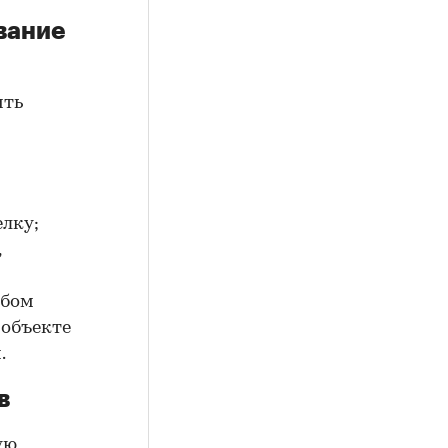
вание
ить
елку;
,
юбом
 объекте
.
в
ую