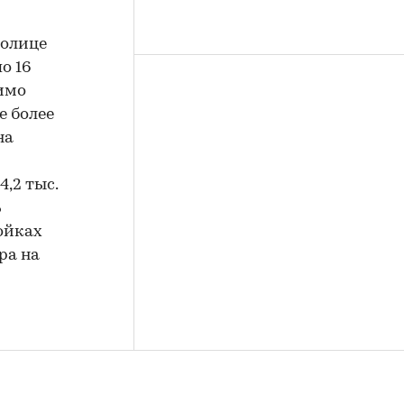
толице
о 16
димо
е более
на
,2 тыс.
%
ройках
ра на