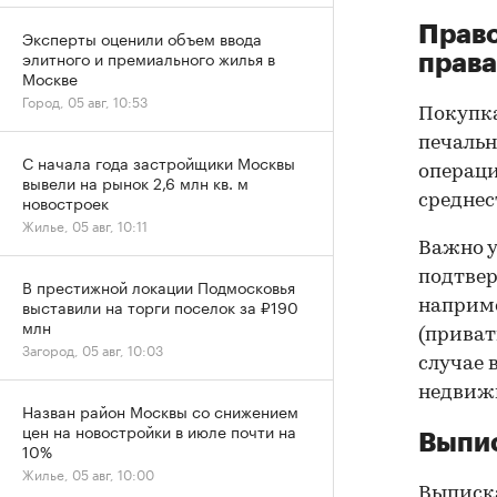
Прав
Эксперты оценили объем ввода
элитного и премиального жилья в
права
Москве
Город, 05 авг, 10:53
Покупк
печальн
С начала года застройщики Москвы
операци
вывели на рынок 2,6 млн кв. м
новостроек
среднес
Жилье, 05 авг, 10:11
Важно у
подтве
В престижной локации Подмосковья
выставили на торги поселок за ₽190
наприме
млн
(приват
Загород, 05 авг, 10:03
случае 
недвижи
Назван район Москвы со снижением
цен на новостройки в июле почти на
Выпис
10%
Жилье, 05 авг, 10:00
Выписка