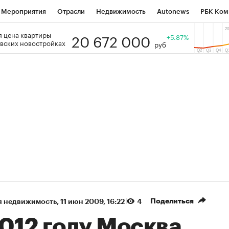
Мероприятия
Отрасли
Недвижимость
Autonews
РБК Ком
20 672 000
 цена квартиры
 РБК
РБК Образование
РБК Курсы
РБК Life
+5.87%
Тренды
Виз
вских новостройках
руб
ь
Крипто
РБК Бизнес-среда
Дискуссионный клуб
Исследо
зета
Спецпроекты СПб
Конференции СПб
Спецпроекты
кономика
Бизнес
Технологии и медиа
Финансы
Рынок на
(+87,64%)
(+30,86%)
5 450
АФК «Система» ₽12
Купить
К
 ПСБ к 29.07.27
прогноз БКС к 15.07.27
Поделиться
я недвижимость
⁠,
11 июн 2009, 16:22
4
012 году Москва