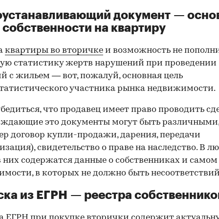
оустанавливающий документ — осно
 собственности на квартиру
а
квартиры во вторичке
и возможность не пополн
ую статистику жертв нарушений при проведении
й с жильем — вот, пожалуй, основная цель
татистического участника рынка недвижимости.
00:00
/
00:00
бедиться, что продавец имеет право проводить сд
рждающие это документы могут быть различными
р договор купли-продажи, дарения, передачи
изация), свидетельство о праве на наследство. В л
в них содержатся данные о собственниках и самом
мости, в которых не должно быть несоответствий
ка из ЕГРН — реестра собственнико
 ЕГРН при покупке вторички содержит актуальн