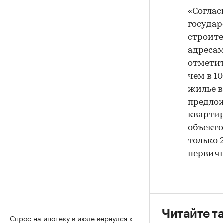
«Соглас
государ
строите
адресам
отметит
чем в 1
жилье в
предлож
квартир
объекто
только 
первичн
Читайте т
Спрос на ипотеку в июле вернулся к