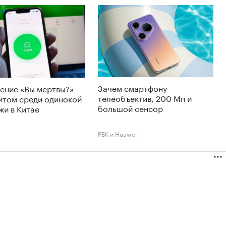
Зачем смартфону
ение «Вы мертвы?»
телеобъектив, 200 Мп и
итом среди одинокой
большой сенсор
и в Китае
РБК и Huawei