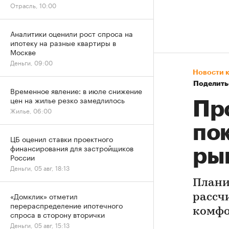
Отрасль, 10:00
Аналитики оценили рост спроса на
ипотеку на разные квартиры в
Москве
Деньги, 09:00
Новости 
Поделить
Временное явление: в июле снижение
цен на жилье резко замедлилось
Пр
Жилье, 06:00
по
ЦБ оценил ставки проектного
финансирования для застройщиков
ры
России
Деньги, 05 авг, 18:13
Плани
«Домклик» отметил
рассч
перераспределение ипотечного
комфо
спроса в сторону вторички
Деньги, 05 авг, 15:13