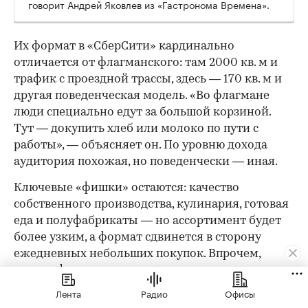
говорит Андрей Яковлев из «Гастронома Времена».
Их формат в «СберСити» кардинально
отличается от флагманского: там 2000 кв. м и
трафик с проездной трассы, здесь — 170 кв. м и
другая поведенческая модель. «Во флагмане
люди специально едут за большой корзиной.
Тут — докупить хлеб или молоко по пути с
работы», — объясняет он. По уровню дохода
аудитория похожая, но поведенчески — иная.
Ключевые «фишки» остаются: качество
собственного производства, кулинария, готовая
еда и полуфабрикаты — но ассортимент будет
более узким, а формат сдвинется в сторону
ежедневных небольших покупок. Впрочем,
малым форматом история не ограничивается: в
составе офисного кластера «СберСити» команда
Лента
Радио
Офисы
планирует открыть флагманский магазин