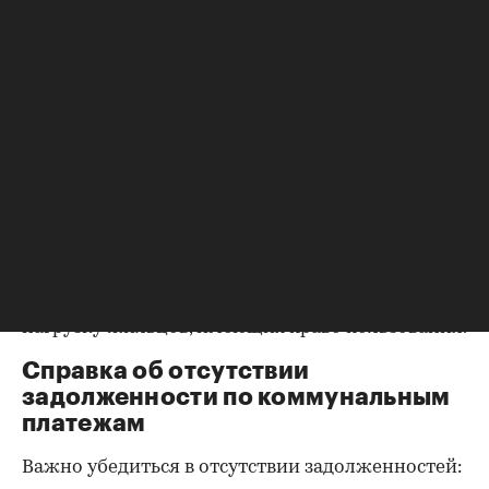
оформления собственности, заключения и
расторжения брака.
Справка о зарегистрированных
лицах
Идеально, если в жилище никто не
зарегистрирован. Верить на слово не стоит,
попросите продавца документально
подтвердить этот факт. Проверка прописанных в
квартире заключается в получении архивной
выписки из домовой книги — это даст
возможность убедиться, что вы не получите в
нагрузку жильцов, имеющих право пользования.
Справка об отсутствии
задолженности по коммунальным
платежам
Важно убедиться в отсутствии задолженностей: