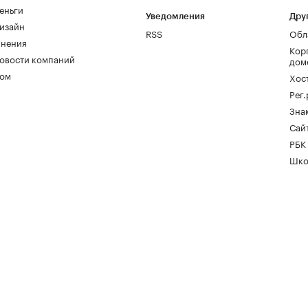
еньги
Уведомления
Дру
изайн
RSS
Обл
нения
Кор
овости компаний
дом
ом
Хос
Рег
Зна
Сайт
РБК
Шко