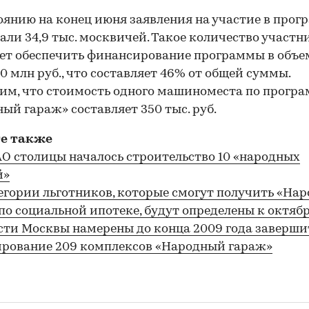
оянию на конец июня заявления на участие в прог
али 34,9 тыс. москвичей. Такое количество участн
ет обеспечить финансирование программы в объем
0 млн руб., что составляет 46% от общей суммы.
м, что стоимость одного машиноместа по прогр
ый гараж» составляет 350 тыс. руб.
е также
АО столицы началось строительство 10 «народных
й»
егории льготников, которые смогут получить «На
по социальной ипотеке, будут определены к октяб
сти Москвы намерены до конца 2009 года заверши
рование 209 комплексов «Народный гараж»