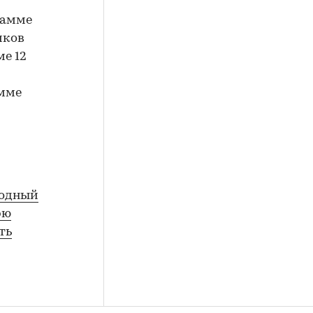
рамме
иков
е 12
амме
родный
рю
ть