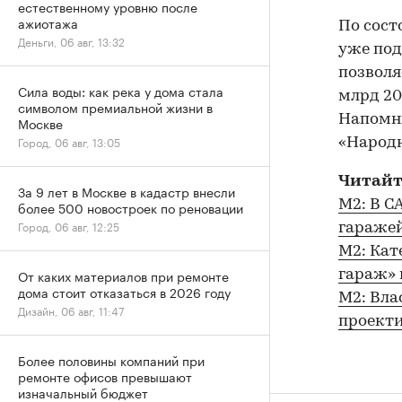
естественному уровню после
ажиотажа
По сост
Деньги, 06 авг, 13:32
уже под
позволя
Сила воды: как река у дома стала
млрд 20
символом премиальной жизни в
Напомни
Москве
Город, 06 авг, 13:05
«Народн
Читайт
За 9 лет в Москве в кадастр внесли
М2: В С
более 500 новостроек по реновации
Город, 06 авг, 12:25
гараже
М2: Кат
От каких материалов при ремонте
гараж» 
дома стоит отказаться в 2026 году
М2: Вла
Дизайн, 06 авг, 11:47
проекти
Более половины компаний при
ремонте офисов превышают
изначальный бюджет