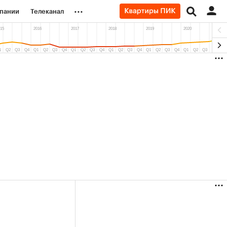
...
пании
Телеканал
ионеры
вания
личной валюты