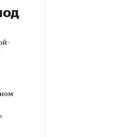
под
ой-
-
дном
к