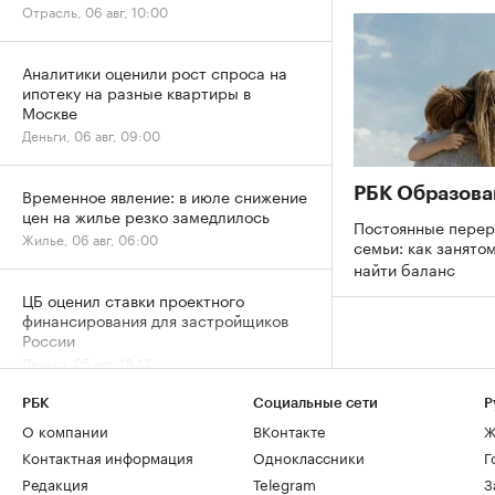
Отрасль, 06 авг, 10:00
Аналитики оценили рост спроса на
ипотеку на разные квартиры в
Москве
Деньги, 06 авг, 09:00
РБК Образова
Временное явление: в июле снижение
цен на жилье резко замедлилось
Постоянные перер
Жилье, 06 авг, 06:00
семьи: как занято
найти баланс
ЦБ оценил ставки проектного
финансирования для застройщиков
России
Деньги, 05 авг, 18:13
РБК
Социальные сети
Р
«Домклик» отметил
О компании
ВКонтакте
Ж
перераспределение ипотечного
Контактная информация
Одноклассники
Г
спроса в сторону вторички
Редакция
Telegram
З
Деньги, 05 авг, 15:13