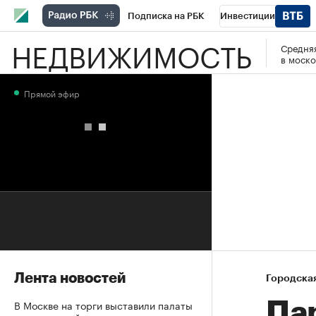
Подписка на РБК
Инвестиции
НЕДВИЖИМОСТЬ
Средняя
РБК Вино
Спорт
Школа управления
в моско
Национальные проекты
Город
Стил
Прямой эфир
Кредитные рейтинги
Франшизы
Га
Проверка контрагентов
Политика
Э
Лента новостей
Городска
В Москве на торги выставили палаты
Па