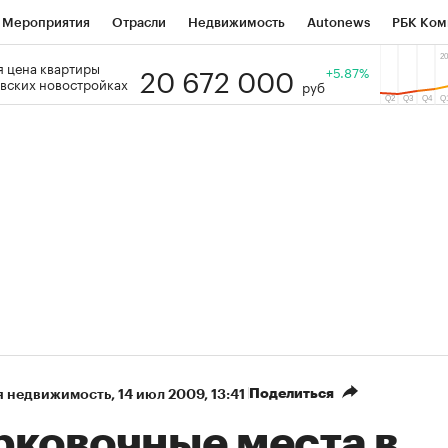
Мероприятия
Отрасли
Недвижимость
Autonews
РБК Ком
20 672 000
 цена квартиры
 РБК
РБК Образование
РБК Курсы
РБК Life
+5.87%
Тренды
Виз
вских новостройках
руб
ь
Крипто
РБК Бизнес-среда
Дискуссионный клуб
Исследо
зета
Спецпроекты СПб
Конференции СПб
Спецпроекты
кономика
Бизнес
Технологии и медиа
Финансы
Рынок на
Поделиться
я недвижимость
⁠,
14 июл 2009, 13:41
рковочные места в