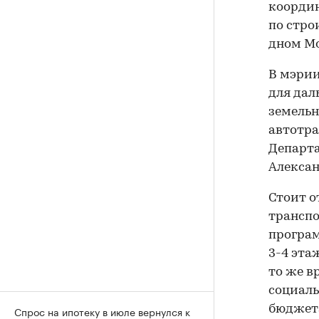
координ
по стро
дном Мо
В мэрии
для дал
земельн
автотра
Департа
Алексан
Стоит о
транспо
програ
3-4 эта
то же в
социаль
бюджета
Спрос на ипотеку в июле вернулся к