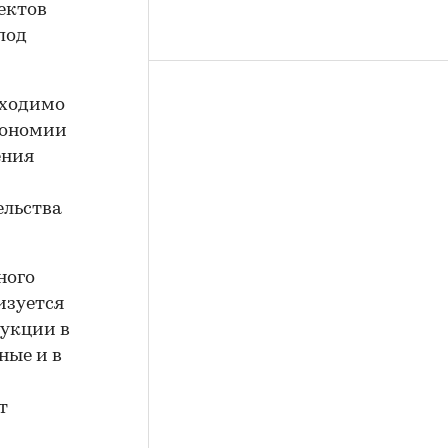
ектов
под
бходимо
кономии
ения
ельства
ного
изуется
укции в
ные и в
т