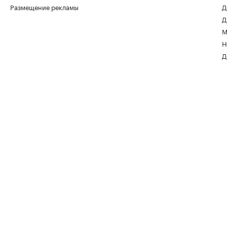
Размещение рекламы
Д
Д
Гибель рабочего на стройплощадке:
М
когда отвечает руководитель
Н
Мнения, 05 авг, 13:29
Д
Кто из пенсионеров имеет право не
платить налог за квартиру и дачу
Деньги, 05 авг, 12:15