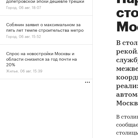
допетровской эпохи дешевле трешки
Город, 06 авг, 18:07
сто
Мо
Собянин заявил о максимальном за
пять лет темпе строительства метро
Город, 06 авг, 15:52
В сто
рекой
Спрос на новостройки Москвы и
области снизился за год почти на
служб
20%
межве
Жилье, 06 авг, 15:39
коорд
реали
автом
Москв
В столи
сообща
столицы