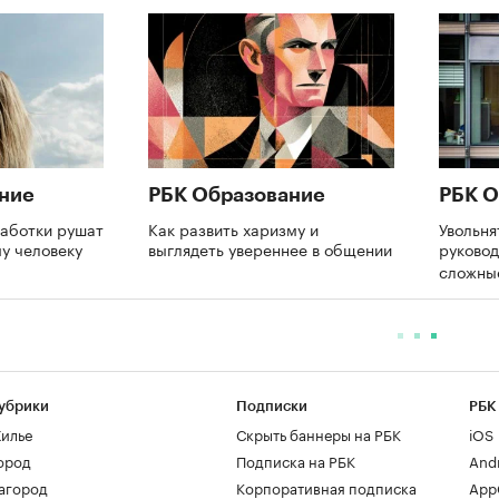
ние
РБК Образование
РБК О
аботки рушат
Как развить харизму и
Увольня
му человеку
выглядеть увереннее в общении
руково
сложны
убрики
Подписки
РБК
илье
Скрыть баннеры на РБК
iOS
ород
Подписка на РБК
And
агород
Корпоративная подписка
AppG