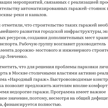
ации мероприятий, связанных с реализацией про
ительству автоматизированных гаражей-стоянок 
сквы-реки и каналов.
 отметили, что строительство таких гаражей нео
ьнейшего развития городской инфраструктуры, э
ых ресурсов, создания дополнительных мест хран
нспорта. Рабочую группу возглавит руководитель
мента дорожно-мостового и инженерного строит
др Левченко.
тметить, что для решения проблемы парковки лич
рта в Москве столичными властями активно реал
мма «Народный гараж». Быстровозводимые констр
жа позволят предложить жителям вполне комфорт
ремя недорогие гаражи. Программа имеет важное
ное значение, поэтому, несмотря на общий дефици
, финансируется полностью.