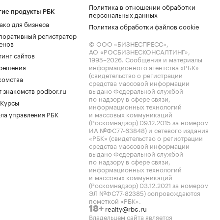
Политика в отношении обработки
гие продукты РБК
персональных данных
ако для бизнеса
Политика обработки файлов cookie
поративный регистратор
енов
© ООО «БИЗНЕСПРЕСС»,
АО «РОСБИЗНЕСКОНСАЛТИНГ»,
тинг сайтов
1995–2026
. Сообщения и материалы
.решения
информационного агентства «РБК»
(свидетельство о регистрации
комства
средства массовой информации
 знакомств podbor.ru
выдано Федеральной службой
по надзору в сфере связи,
 Курсы
информационных технологий
ла управления РБК
и массовых коммуникаций
(Роскомнадзор) 09.12.2015 за номером
ИА №ФС77-63848) и сетевого издания
«РБК» (свидетельство о регистрации
средства массовой информации
выдано Федеральной службой
по надзору в сфере связи,
информационных технологий
и массовых коммуникаций
(Роскомнадзор) 03.12.2021 за номером
ЭЛ №ФС77-82385) сопровождаются
пометкой «РБК».
realty@rbc.ru
18+
Владельцем сайта является