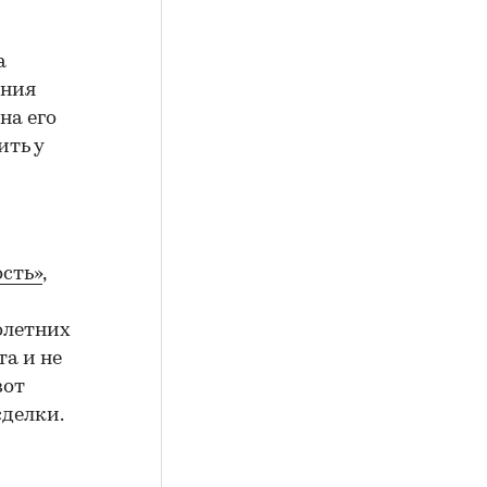
а
ения
на его
ить у
сть»
,
олетних
а и не
вот
сделки.