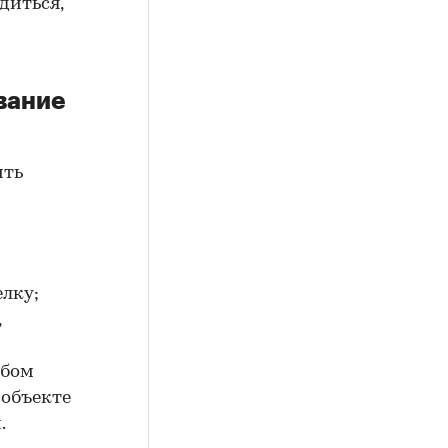
диться,
вание
ить
елку;
,
юбом
 объекте
.