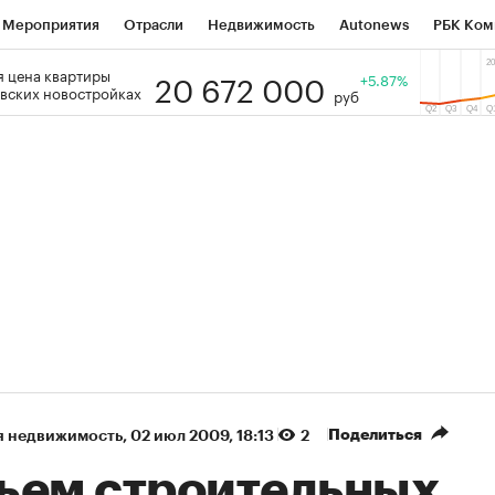
Мероприятия
Отрасли
Недвижимость
Autonews
РБК Ком
20 672 000
 цена квартиры
 РБК
РБК Образование
РБК Курсы
РБК Life
+5.87%
Тренды
Виз
вских новостройках
руб
ь
Крипто
РБК Бизнес-среда
Дискуссионный клуб
Исследо
зета
Спецпроекты СПб
Конференции СПб
Спецпроекты
кономика
Бизнес
Технологии и медиа
Финансы
Рынок на
(+87,32%)
(+30,02%)
5 450
АФК «Система» ₽12
Купить
 ПСБ к 29.07.27
прогноз БКС к 15.07.27
Поделиться
я недвижимость
⁠,
02 июл 2009, 18:13
2
ъем строительных