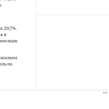
е
а 29,7%.
а в
 месяцев
и жильем
ель по