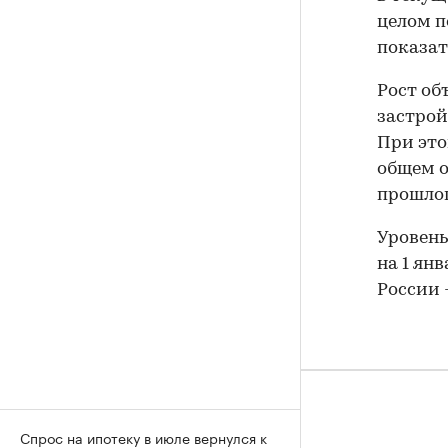
целом п
показат
Рост об
застрой
При это
общем о
прошлог
Уровень
на 1 ян
России - 
Спрос на ипотеку в июле вернулся к