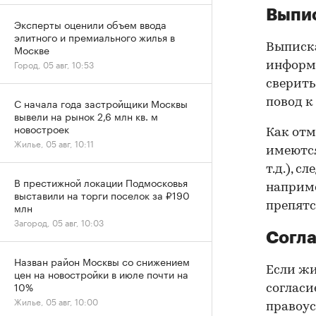
Выпис
Эксперты оценили объем ввода
элитного и премиального жилья в
Выписка
Москве
Город, 05 авг, 10:53
информа
сверить
С начала года застройщики Москвы
повод к
вывели на рынок 2,6 млн кв. м
новостроек
Как отм
Жилье, 05 авг, 10:11
имеются
т.д.), 
В престижной локации Подмосковья
наприме
выставили на торги поселок за ₽190
препятс
млн
Загород, 05 авг, 10:03
Согла
Назван район Москвы со снижением
Если жи
цен на новостройки в июле почти на
10%
согласи
Жилье, 05 авг, 10:00
правоус