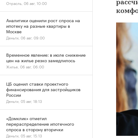
рассч
Отрасль, 06 авг, 10:00
комфо
Аналитики оценили рост спроса на
ипотеку на разные квартиры в
Москве
Деньги, 06 авг, 09:00
Временное явление: в июле снижение
цен на жилье резко замедлилось
Жилье, 06 авг, 06:00
ЦБ оценил ставки проектного
финансирования для застройщиков
России
Деньги, 05 авг, 18:13
«Домклик» отметил
перераспределение ипотечного
спроса в сторону вторички
Деньги, 05 авг, 15:13