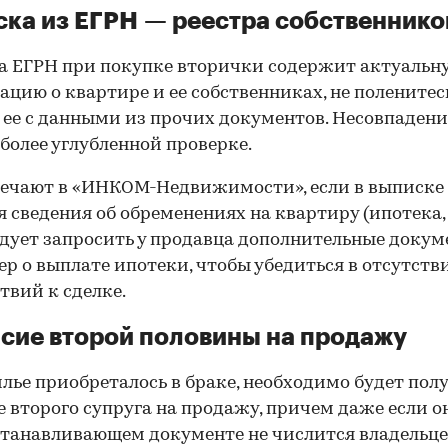
ка из ЕГРН — реестра собственнико
 ЕГРН при покупке вторички содержит актуальн
цию о квартире и ее собственниках, не поленитес
 ее с данными из прочих документов. Несовпаден
 более углубленной проверке.
ечают в «ИНКОМ-Недвижимости», если в выписке
 сведения об обременениях на квартиру (ипотека, 
следует запросить у продавца дополнительные докум
р о выплате ипотеки, чтобы убедиться в отсутств
твий к сделке.
сие второй половины на продажу
лье приобреталось в браке, необходимо будет пол
е второго супруга на продажу, причем даже если о
танавливающем документе не числится владельц