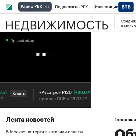
Подписка на РБК
Инвестиции
НЕДВИЖИМОСТЬ
Средняя
РБК Вино
Спорт
Школа управления
в моско
Национальные проекты
Город
Стил
Прямой эфир
Кредитные рейтинги
Франшизы
Га
Проверка контрагентов
Политика
Э
(+30,07%)
«Русагро» ₽120
Ozon ₽
Купить
Купить
прогноз ПСБ к 26.07.27
прогноз
Лента новостей
Городска
В Москве на торги выставили палаты
Об