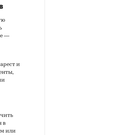
в
ую
ь
ие —
арест и
енты,
ии
учить
н в
ем или