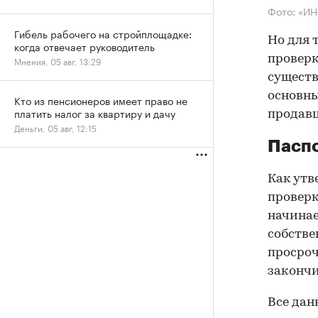
Фото: «И
Гибель рабочего на стройплощадке:
Но для 
когда отвечает руководитель
проверк
Мнения, 05 авг, 13:29
существ
основны
Кто из пенсионеров имеет право не
платить налог за квартиру и дачу
продав
Деньги, 05 авг, 12:15
Паспо
Как утв
проверк
начинае
собстве
просроч
закончи
Все дан