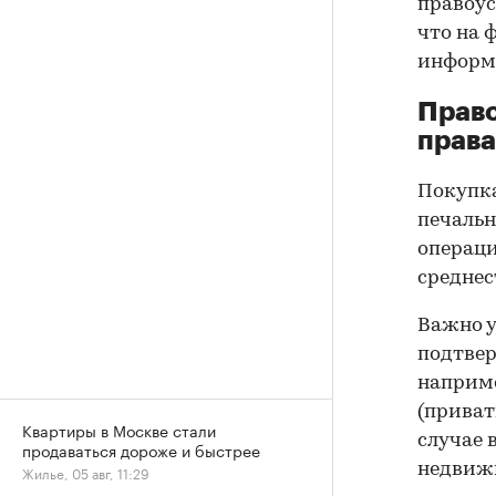
правоус
что на 
информа
Прав
права
Покупк
печальн
операци
среднес
Важно у
подтве
наприме
(приват
Квартиры в Москве стали
случае 
продаваться дороже и быстрее
недвижи
Жилье, 05 авг, 11:29