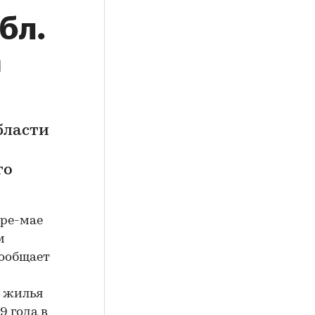
бл.
а
бласти
го
аре-мае
м
сообщает
ю жилья
9 года в