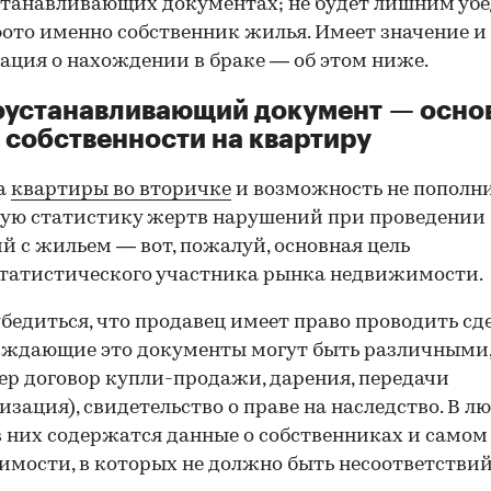
танавливающих документах; не будет лишним убе
фото именно собственник жилья. Имеет значение и
ция о нахождении в браке — об этом ниже.
оустанавливающий документ — осно
 собственности на квартиру
а
квартиры во вторичке
и возможность не пополн
ую статистику жертв нарушений при проведении
й с жильем — вот, пожалуй, основная цель
татистического участника рынка недвижимости.
00:00
/
00:00
бедиться, что продавец имеет право проводить сд
рждающие это документы могут быть различными
р договор купли-продажи, дарения, передачи
изация), свидетельство о праве на наследство. В л
в них содержатся данные о собственниках и самом
мости, в которых не должно быть несоответствий