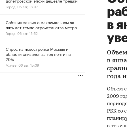
допетровской эпохи дешевле трешки
Город, 06 авг, 18:07
раб
в я
Собянин заявил о максимальном за
пять лет темпе строительства метро
Город, 06 авг, 15:52
ув
Спрос на новостройки Москвы и
Объем
области снизился за год почти на
20%
в янва
Жилье, 06 авг, 15:39
сравн
года и
Объем с
2009 го
периодо
РБК
со 
планиру
в текуще