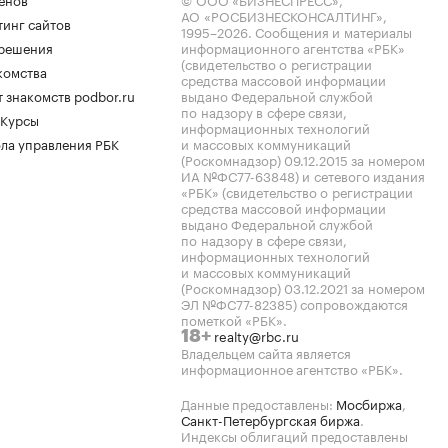
АО «РОСБИЗНЕСКОНСАЛТИНГ»,
тинг сайтов
1995–2026
. Сообщения и материалы
.решения
информационного агентства «РБК»
(свидетельство о регистрации
комства
средства массовой информации
 знакомств podbor.ru
выдано Федеральной службой
по надзору в сфере связи,
 Курсы
информационных технологий
ла управления РБК
и массовых коммуникаций
(Роскомнадзор) 09.12.2015 за номером
ИА №ФС77-63848) и сетевого издания
«РБК» (свидетельство о регистрации
средства массовой информации
выдано Федеральной службой
по надзору в сфере связи,
информационных технологий
и массовых коммуникаций
(Роскомнадзор) 03.12.2021 за номером
ЭЛ №ФС77-82385) сопровождаются
пометкой «РБК».
realty@rbc.ru
18+
Владельцем сайта является
информационное агентство «РБК».
Данные предоставлены:
Мосбиржа
,
Санкт-Петербургская биржа
.
Индексы облигаций предоставлены