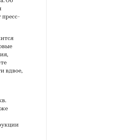
а. Об
я
 пресс-
жится
новые
ия,
сте
и вдвое,
кв.
кже
трукции