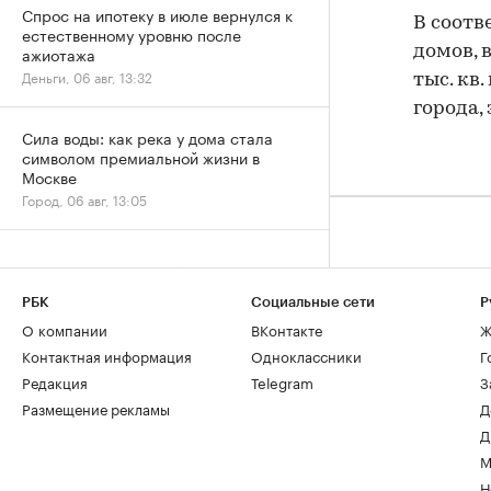
Спрос на ипотеку в июле вернулся к
В соотв
естественному уровню после
ажиотажа
домов, в
Деньги, 06 авг, 13:32
тыс. кв
города,
Сила воды: как река у дома стала
символом премиальной жизни в
Москве
Город, 06 авг, 13:05
РБК
Социальные сети
Р
О компании
ВКонтакте
Ж
Контактная информация
Одноклассники
Г
Редакция
Telegram
З
Размещение рекламы
Д
Д
М
Н