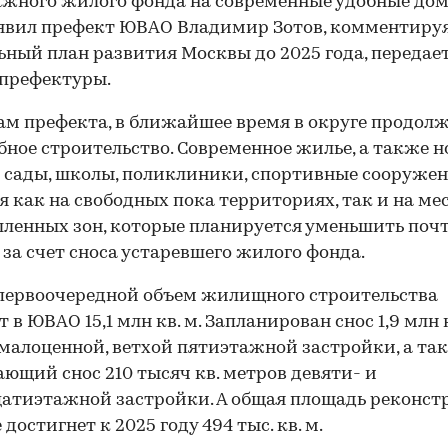
жного жилого фонда на современные удобные дом
явил префект ЮВАО Владимир Зотов, комментиру
ьный план развития Москвы до 2025 года, передает
префектуры.
ам префекта, в ближайшее время в округе продол
ное строительство. Современное жилье, а также 
 сады, школы, поликлиники, спортивные сооружен
я как на свободных пока территориях, так и на ме
енных зон, которые планируется уменьшить почт
 за счет сноса устаревшего жилого фонда.
первоочередной объем жилищного строительства
 в ЮВАО 15,1 млн кв. м. Запланирован снос 1,9 млн 
малоценной, ветхой пятиэтажной застройки, а та
ющий снос 210 тысяч кв. метров девяти- и
атиэтажной застройки. А общая площадь реконс
 достигнет к 2025 году 494 тыс. кв. м.