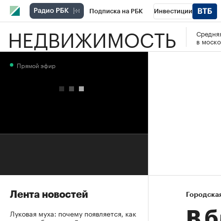
Подписка на РБК
Инвестиции
НЕДВИЖИМОСТЬ
Средняя
РБК Вино
Спорт
Школа управления
в моско
Национальные проекты
Город
Стил
Прямой эфир
Кредитные рейтинги
Франшизы
Га
Проверка контрагентов
Политика
Э
Лента новостей
Городска
Луковая муха: почему появляется, как
В б