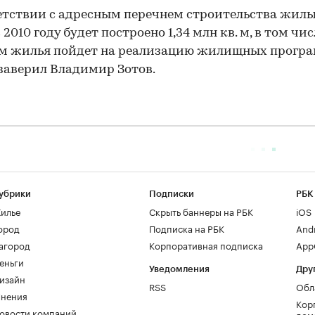
етствии с адресным перечнем строительства жил
 2010 году будет построено 1,34 млн кв. м, в том чис
. м жилья пойдет на реализацию жилищных прогр
 заверил Владимир Зотов.
убрики
Подписки
РБК
илье
Скрыть баннеры на РБК
iOS
ород
Подписка на РБК
And
агород
Корпоративная подписка
AppG
еньги
Уведомления
Дру
изайн
RSS
Обл
нения
Кор
овости компаний
дом