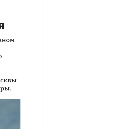
я
ивном
о
м
осквы
уры.