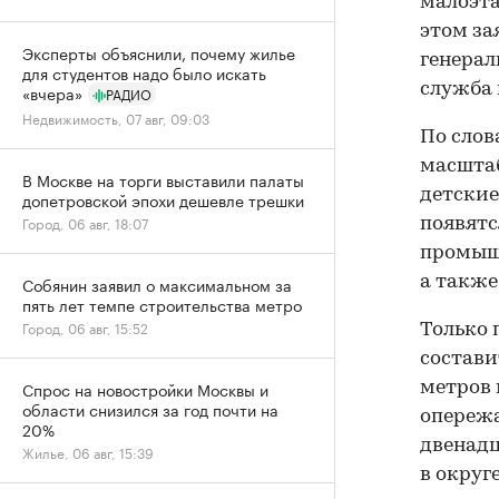
малоэта
этом за
Эксперты объяснили, почему жилье
генерал
для студентов надо было искать
служба 
«вчера»
РАДИО
Недвижимость, 07 авг, 09:03
По слов
масштаб
В Москве на торги выставили палаты
детские
допетровской эпохи дешевле трешки
Город, 06 авг, 18:07
появятс
промышл
Собянин заявил о максимальном за
а также
пять лет темпе строительства метро
Город, 06 авг, 15:52
Только 
составит
Спрос на новостройки Москвы и
метров 
области снизился за год почти на
опережа
20%
двенадц
Жилье, 06 авг, 15:39
в округе