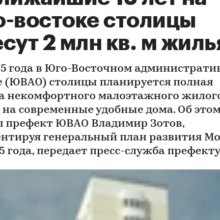
о-востоке столицы
сут 2 млн кв. м жиль
25 года в Юго-Восточном администрат
е (ЮВАО) столицы планируется полная
а некомфортного малоэтажного жилог
 на современные удобные дома. Об это
л префект ЮВАО Владимир Зотов,
нтируя генеральный план развития М
25 года, передает пресс-служба префект