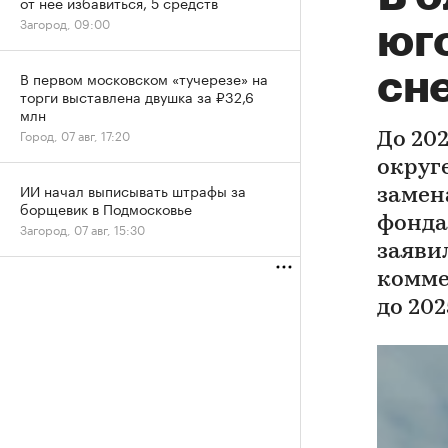
от нее избавиться, 5 средств
Загород, 09:00
юг
сне
В первом московском «тучерезе» на
торги выставлена двушка за ₽32,6
млн
Город, 07 авг, 17:20
До 20
округ
ИИ начал выписывать штрафы за
замен
борщевик в Подмосковье
фонда
Загород, 07 авг, 15:30
заяви
комме
до 20