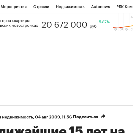
Мероприятия
Отрасли
Недвижимость
Autonews
РБК Ком
20 672 000
 цена квартиры
 РБК
РБК Образование
РБК Курсы
РБК Life
+5.87%
Тренды
Виз
вских новостройках
руб
ь
Крипто
РБК Бизнес-среда
Дискуссионный клуб
Исследо
зета
Спецпроекты СПб
Конференции СПб
Спецпроекты
кономика
Бизнес
Технологии и медиа
Финансы
Рынок на
Поделиться
я недвижимость
⁠,
04 авг 2009, 11:56
лижайшие 15 лет на