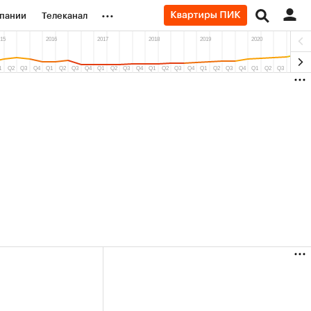
...
пании
Телеканал
ионеры
вания
личной валюты