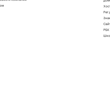
ом
Хос
Рег
Зна
Сайт
РБК
Шко