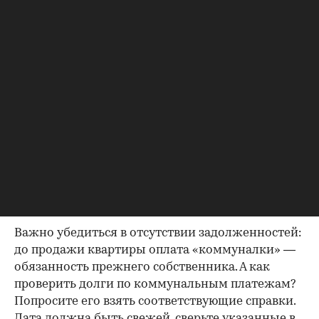
Идеально, если в жилище никто не
зарегистрирован. Верить на слово не стоит,
попросите продавца документально
подтвердить этот факт. Проверка прописанных в
квартире заключается в получении архивной
выписки из домовой книги — это даст
возможность убедиться, что вы не получите в
нагрузку жильцов, имеющих право пользования.
Справка об отсутствии
задолженности по коммунальным
платежам
Важно убедиться в отсутствии задолженностей:
до продажи квартиры оплата «коммуналки» —
обязанность прежнего собственника. А как
проверить долги по коммунальным платежам?
Попросите его взять соответствующие справки.
Дата должна быть свежей, сверьте указанные в