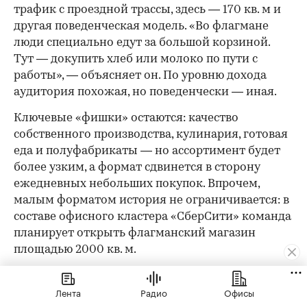
трафик с проездной трассы, здесь — 170 кв. м и
другая поведенческая модель. «Во флагмане
люди специально едут за большой корзиной.
Тут — докупить хлеб или молоко по пути с
работы», — объясняет он. По уровню дохода
аудитория похожая, но поведенчески — иная.
Ключевые «фишки» остаются: качество
собственного производства, кулинария, готовая
еда и полуфабрикаты — но ассортимент будет
более узким, а формат сдвинется в сторону
ежедневных небольших покупок. Впрочем,
малым форматом история не ограничивается: в
составе офисного кластера «СберСити» команда
планирует открыть флагманский магазин
площадью 2000 кв. м.
«Кофемания» выстраивает свое присутствие в
Лента
Радио
Офисы
«СберСити» в той же логике индивидуального