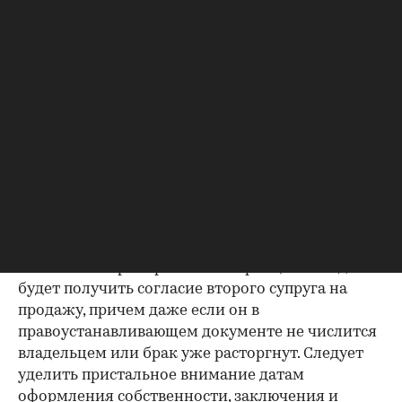
Несовпадение — повод к более углубленной
проверке.
Как отмечают в «ИНКОМ-Недвижимости», если в
выписке имеются сведения об обременениях на
квартиру (ипотека, арест и т.д.), следует
запросить у продавца дополнительные
документы, например о выплате ипотеки, чтобы
убедиться в отсутствии препятствий к сделке.
Согласие второй половины на
продажу
Если жилье приобреталось в браке, необходимо
будет получить согласие второго супруга на
продажу, причем даже если он в
правоустанавливающем документе не числится
владельцем или брак уже расторгнут. Следует
уделить пристальное внимание датам
оформления собственности, заключения и