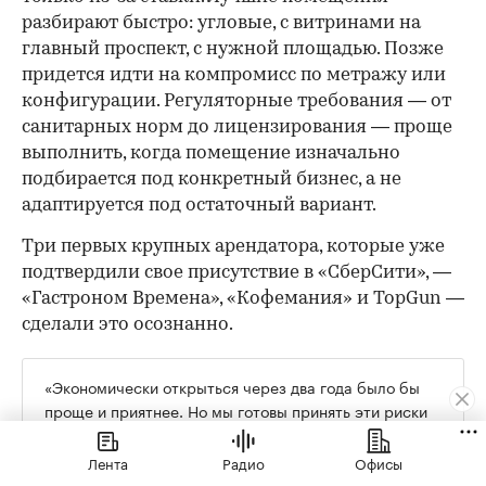
разбирают быстро: угловые, с витринами на
главный проспект, с нужной площадью. Позже
придется идти на компромисс по метражу или
конфигурации. Регуляторные требования — от
санитарных норм до лицензирования — проще
выполнить, когда помещение изначально
подбирается под конкретный бизнес, а не
адаптируется под остаточный вариант.
Три первых крупных арендатора, которые уже
подтвердили свое присутствие в «СберСити», —
«Гастроном Времена», «Кофемания» и TopGun —
сделали это осознанно.
«Экономически открыться через два года было бы
проще и приятнее. Но мы готовы принять эти риски
и, возможно, какое-то время работать не в плюс. Мы
рассматриваем это как инвестиции в будущее», —
Лента
Радио
Офисы
говорит Андрей Яковлев из «Гастронома Времена».