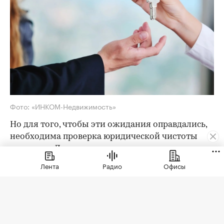
Фото: «ИНКОМ-Недвижимость»
Но для того, чтобы эти ожидания оправдались,
необходима проверка юридической чистоты
квартиры. Для ее проведения существует
определенный чек-лист; давайте остановимся
Лента
Радио
Офисы
на его основных пунктах. Итак, какие
документы следует попросить у продавца?
Паспорта владельцев квартиры