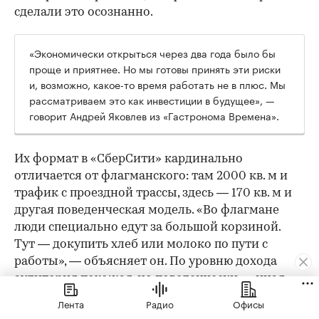
сделали это осознанно.
«Экономически открыться через два года было бы
проще и приятнее. Но мы готовы принять эти риски
и, возможно, какое-то время работать не в плюс. Мы
рассматриваем это как инвестиции в будущее», —
говорит Андрей Яковлев из «Гастронома Времена».
Их формат в «СберСити» кардинально
отличается от флагманского: там 2000 кв. м и
трафик с проездной трассы, здесь — 170 кв. м и
другая поведенческая модель. «Во флагмане
люди специально едут за большой корзиной.
Тут — докупить хлеб или молоко по пути с
работы», — объясняет он. По уровню дохода
аудитория похожая, но поведенчески — иная.
Лента
Радио
Офисы
Ключевые «фишки» остаются: качество