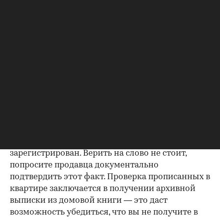
Если жилье приобреталось в браке, необходимо
будет получить согласие второго супруга на
продажу, причем даже если он в
правоустанавливающем документе не числится
владельцем или брак уже расторгнут. Следует
уделить пристальное внимание датам
оформления собственности, заключения и
расторжения брака.
Справка о зарегистрированных
лицах
Идеально, если в жилище никто не
зарегистрирован. Верить на слово не стоит,
попросите продавца документально
подтвердить этот факт. Проверка прописанных в
квартире заключается в получении архивной
выписки из домовой книги — это даст
возможность убедиться, что вы не получите в