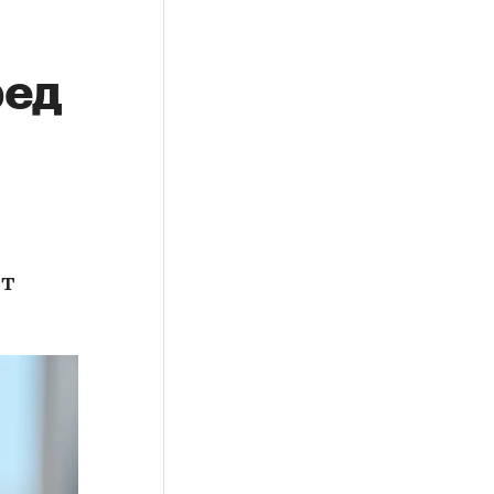
ред
ет