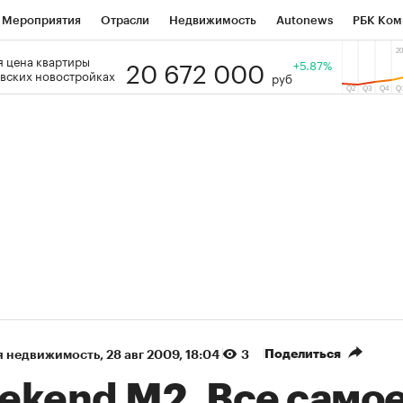
Мероприятия
Отрасли
Недвижимость
Autonews
РБК Ком
20 672 000
 цена квартиры
 РБК
РБК Образование
РБК Курсы
РБК Life
+5.87%
Тренды
Виз
вских новостройках
руб
ь
Крипто
РБК Бизнес-среда
Дискуссионный клуб
Исследо
зета
Спецпроекты СПб
Конференции СПб
Спецпроекты
кономика
Бизнес
Технологии и медиа
Финансы
Рынок на
(+87,06%)
(+31,87%)
5 450
АФК «Система» ₽12
Купить
К
 ПСБ к 29.07.27
прогноз БКС к 15.07.27
Поделиться
я недвижимость
⁠,
28 авг 2009, 18:04
3
ekend M2. Все само