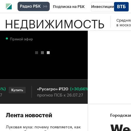
Подписка на РБК
Инвестиции
НЕДВИЖИМОСТЬ
Средняя
РБК Вино
Спорт
Школа управления
в моско
Национальные проекты
Город
Стил
Прямой эфир
Кредитные рейтинги
Франшизы
Га
Проверка контрагентов
Политика
Э
(+30,66%)
«Русагро» ₽120
Ozon ₽
Купить
Купить
прогноз ПСБ к 26.07.27
прогноз
Лента новостей
Городска
Луковая муха: почему появляется, как
We