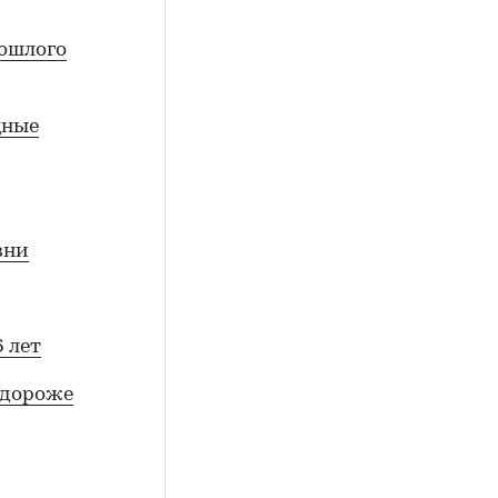
рошлого
щные
вни
 лет
 дороже