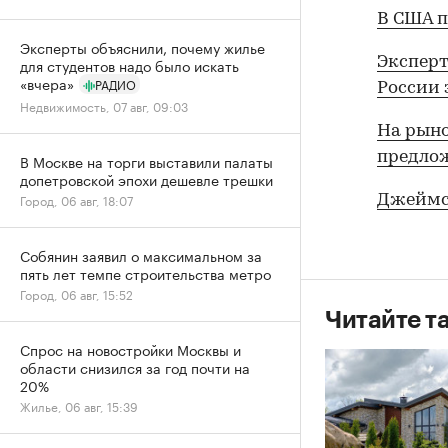
В США 
Эксперты объяснили, почему жилье
Эксперт
для студентов надо было искать
«вчера»
РАДИО
России 
Недвижимость, 07 авг, 09:03
На рыно
предло
В Москве на торги выставили палаты
допетровской эпохи дешевле трешки
Город, 06 авг, 18:07
Джеймс 
Собянин заявил о максимальном за
пять лет темпе строительства метро
Город, 06 авг, 15:52
Читайте т
Спрос на новостройки Москвы и
области снизился за год почти на
20%
Жилье, 06 авг, 15:39