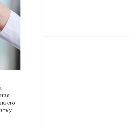
а
ения
на его
ить у