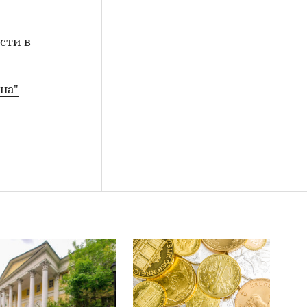
сти в
на"