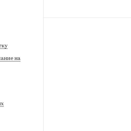
тку
мание на
ых