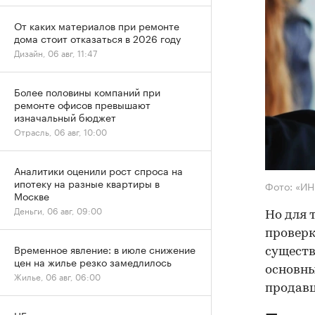
От каких материалов при ремонте
дома стоит отказаться в 2026 году
Дизайн, 06 авг, 11:47
Более половины компаний при
ремонте офисов превышают
изначальный бюджет
Отрасль, 06 авг, 10:00
Аналитики оценили рост спроса на
ипотеку на разные квартиры в
Фото: «И
Москве
Деньги, 06 авг, 09:00
Но для 
проверк
Временное явление: в июле снижение
существ
цен на жилье резко замедлилось
основны
Жилье, 06 авг, 06:00
продав