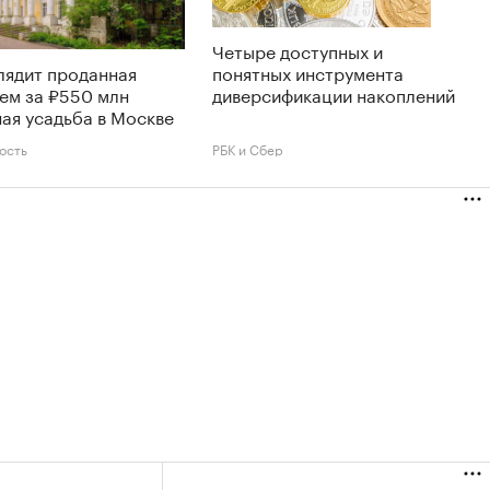
Четыре доступных и
лядит проданная
понятных инструмента
ем за ₽550 млн
диверсификации накоплений
ая усадьба в Москве
ость
РБК и Сбер