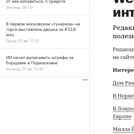
от нее избавиться, 5 средств
Загород, 09:00
ин
В первом московском «тучерезе» на
Редак
торги выставлена двушка за ₽32,6
млн
полезн
Город, 07 авг, 17:20
Редакци
ИИ начал выписывать штрафы за
на сайте
борщевик в Подмосковье
Загород, 07 авг, 15:30
Интере
Дом Рик
В Норве
В Лондо
Европе
Милла Й