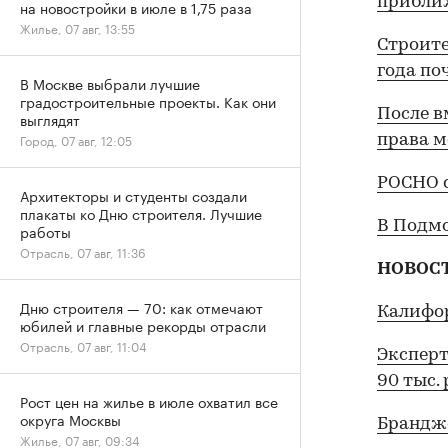
прибли
на новостройки в июле в 1,75 раза
Жилье, 07 авг, 13:55
Строите
года по
В Москве выбрали лучшие
градостроительные проекты. Как они
После 
выглядят
Город, 07 авг, 12:05
права 
РОСНО 
Архитекторы и студенты создали
плакаты ко Дню строителя. Лучшие
В Подмо
работы
Отрасль, 07 авг, 11:36
НОВОС
Дню строителя — 70: как отмечают
Калифор
юбилей и главные рекорды отрасли
Отрасль, 07 авг, 11:04
Эксперт
90 тыс. р
Рост цен на жилье в июле охватил все
округа Москвы
Брандже
Жилье, 07 авг, 09:34