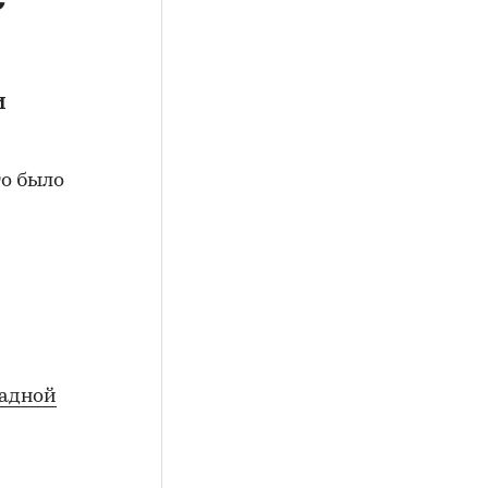
и
то было
падной