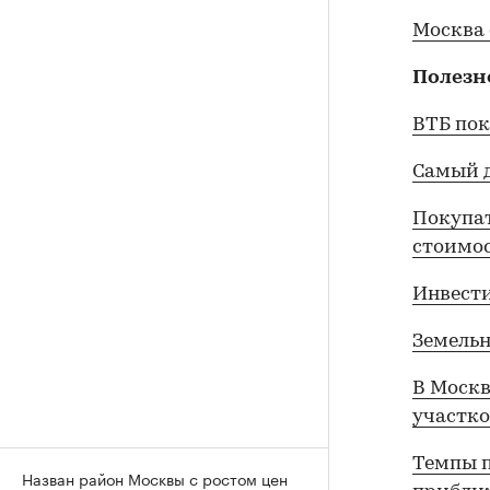
Москва 
Полезн
ВТБ пок
Самый д
Покупат
стоимо
Инвести
Земельн
В Москв
участко
Темпы п
Назван район Москвы с ростом цен