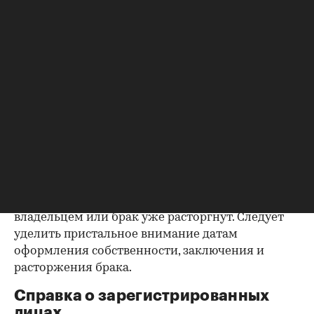
выписке имеются сведения об обременениях на
квартиру (ипотека, арест и т.д.), следует
запросить у продавца дополнительные
документы, например о выплате ипотеки, чтобы
убедиться в отсутствии препятствий к сделке.
Согласие второй половины на
продажу
Если жилье приобреталось в браке, необходимо
будет получить согласие второго супруга на
продажу, причем даже если он в
правоустанавливающем документе не числится
владельцем или брак уже расторгнут. Следует
уделить пристальное внимание датам
оформления собственности, заключения и
расторжения брака.
Справка о зарегистрированных
лицах