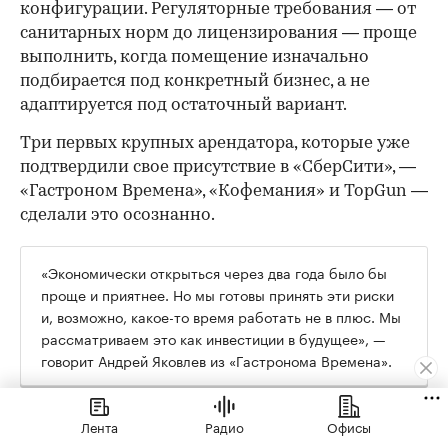
конфигурации. Регуляторные требования — от
санитарных норм до лицензирования — проще
выполнить, когда помещение изначально
подбирается под конкретный бизнес, а не
адаптируется под остаточный вариант.
Три первых крупных арендатора, которые уже
подтвердили свое присутствие в «СберСити», —
«Гастроном Времена», «Кофемания» и TopGun —
сделали это осознанно.
«Экономически открыться через два года было бы
проще и приятнее. Но мы готовы принять эти риски
и, возможно, какое-то время работать не в плюс. Мы
рассматриваем это как инвестиции в будущее», —
говорит Андрей Яковлев из «Гастронома Времена».
Их формат в «СберСити» кардинально
Лента
Радио
Офисы
отличается от флагманского: там 2000 кв. м и