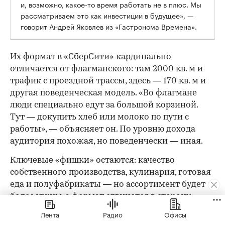
и, возможно, какое-то время работать не в плюс. Мы
рассматриваем это как инвестиции в будущее», —
говорит Андрей Яковлев из «Гастронома Времена».
Их формат в «СберСити» кардинально
отличается от флагманского: там 2000 кв. м и
трафик с проездной трассы, здесь — 170 кв. м и
другая поведенческая модель. «Во флагмане
люди специально едут за большой корзиной.
Тут — докупить хлеб или молоко по пути с
работы», — объясняет он. По уровню дохода
аудитория похожая, но поведенчески — иная.
Ключевые «фишки» остаются: качество
собственного производства, кулинария, готовая
еда и полуфабрикаты — но ассортимент будет
более узким, а формат сдвинется в сторону
ежедневных небольших покупок. Впрочем,
Лента
Радио
Офисы
малым форматом история не ограничивается: в