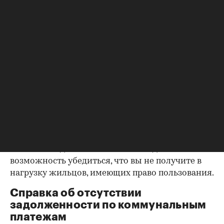
владельцем или брак уже расторгнут. Следует
уделить пристальное внимание датам
оформления собственности, заключения и
расторжения брака.
Справка о зарегистрированных
лицах
Идеально, если в жилище никто не
зарегистрирован. Верить на слово не стоит,
попросите продавца документально
подтвердить этот факт. Проверка прописанных в
квартире заключается в получении архивной
выписки из домовой книги — это даст
возможность убедиться, что вы не получите в
нагрузку жильцов, имеющих право пользования.
Справка об отсутствии
задолженности по коммунальным
платежам