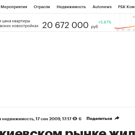
Мероприятия
Отрасли
Недвижимость
Autonews
РБК Ком
20 672 000
 цена квартиры
 РБК
РБК Образование
РБК Курсы
РБК Life
+5.87%
Тренды
Виз
вских новостройках
руб
ь
Крипто
РБК Бизнес-среда
Дискуссионный клуб
Исследо
зета
Спецпроекты СПб
Конференции СПб
Спецпроекты
кономика
Бизнес
Технологии и медиа
Финансы
Рынок на
(+90,63%)
(+34,86%)
₽5 450
АФК «Система» ₽12
Купить
з ПСБ к 29.07.27
прогноз БКС к 15.07.27
Поделиться
я недвижимость
⁠,
17 сен 2009, 17:17
6
 киевском рынке жи