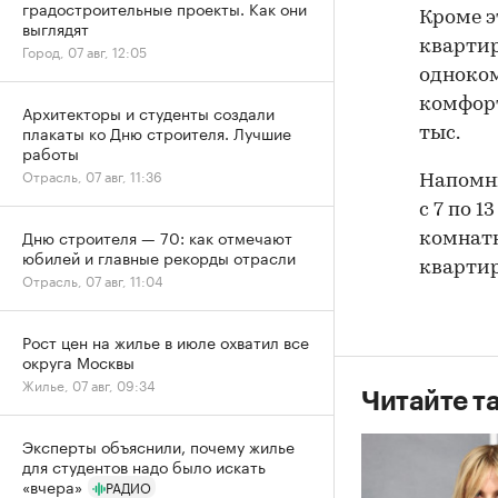
градостроительные проекты. Как они
Кроме э
выглядят
квартир
Город, 07 авг, 12:05
одноко
комфорт
Архитекторы и студенты создали
плакаты ко Дню строителя. Лучшие
тыс.
работы
Отрасль, 07 авг, 11:36
Напомни
с 7 по 
Дню строителя — 70: как отмечают
комнатн
юбилей и главные рекорды отрасли
квартир
Отрасль, 07 авг, 11:04
Рост цен на жилье в июле охватил все
округа Москвы
Жилье, 07 авг, 09:34
Читайте т
Эксперты объяснили, почему жилье
для студентов надо было искать
«вчера»
РАДИО