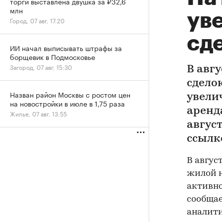
торги выставлена двушка за ₽32,6
млн
ув
Город, 07 авг, 17:20
сд
ИИ начал выписывать штрафы за
борщевик в Подмосковье
Загород, 07 авг, 15:30
В авг
сдело
Назван район Москвы с ростом цен
увели
на новостройки в июле в 1,75 раза
аренд
Жилье, 07 авг, 13:55
авгус
ссылк
В авгус
жилой н
активно
сообщае
аналити