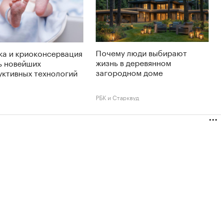
Почему люди выбирают
ка и криоконсервация
жизнь в деревянном
ь новейших
загородном доме
уктивных технологий
РБК и Старквуд