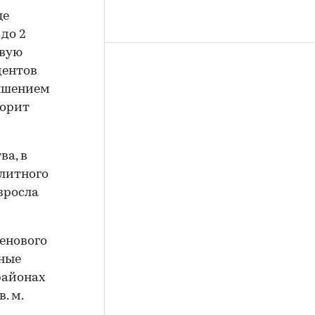
це
 до 2
рвую
дентов
вышением
ворит
ва, в
элитного
озросла
енового
тные
районах
. м.