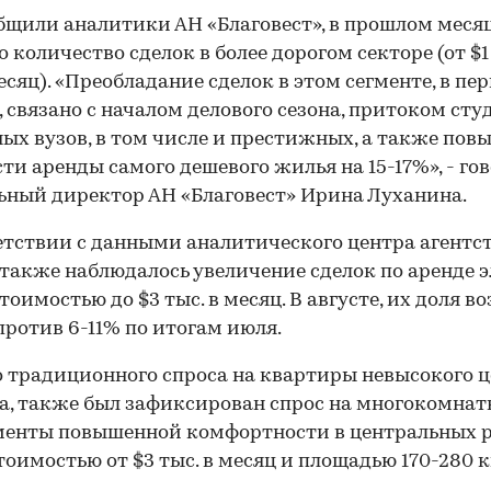
бщили аналитики АН «Благовест», в прошлом меся
о количество сделок в более дорогом секторе (от $1
месяц). «Преобладание сделок в этом сегменте, в пе
, связано с началом делового сезона, притоком сту
ых вузов, в том числе и престижных, а также по
ти аренды самого дешевого жилья на 15-17%», - го
ьный директор АН «Благовест» Ирина Луханина.
етствии с данными аналитического центра агентст
 также наблюдалось увеличение сделок по аренде 
тоимостью до $3 тыс. в месяц. В августе, их доля в
против 6-11% по итогам июля.
традиционного спроса на квартиры невысокого ц
а, также был зафиксирован спрос на многокомна
менты повышенной комфортности в центральных 
тоимостью от $3 тыс. в месяц и площадью 170-280 кв