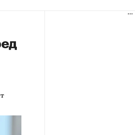
ред
ет