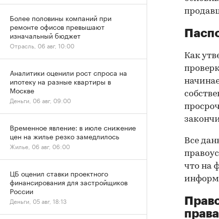
продав
Более половины компаний при
ремонте офисов превышают
Паспо
изначальный бюджет
Отрасль, 06 авг, 10:00
Как утв
проверк
Аналитики оценили рост спроса на
ипотеку на разные квартиры в
начинае
Москве
собстве
Деньги, 06 авг, 09:00
просроч
закончи
Временное явление: в июле снижение
цен на жилье резко замедлилось
Все дан
Жилье, 06 авг, 06:00
правоус
что на 
ЦБ оценил ставки проектного
информа
финансирования для застройщиков
России
Прав
Деньги, 05 авг, 18:13
права