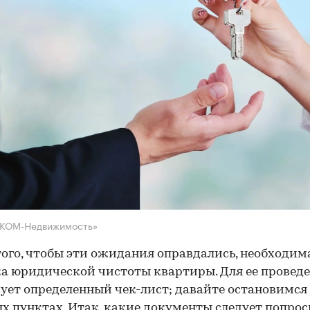
НКОМ-Недвижимость»
того, чтобы эти ожидания оправдались, необходим
а юридической чистоты квартиры. Для ее провед
ует определенный чек-лист; давайте остановимся 
х пунктах. Итак, какие документы следует попрос