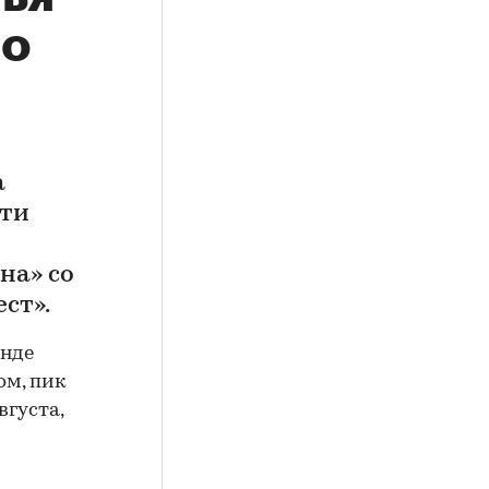
во
а
сти
на» со
ст».
енде
ом, пик
вгуста,