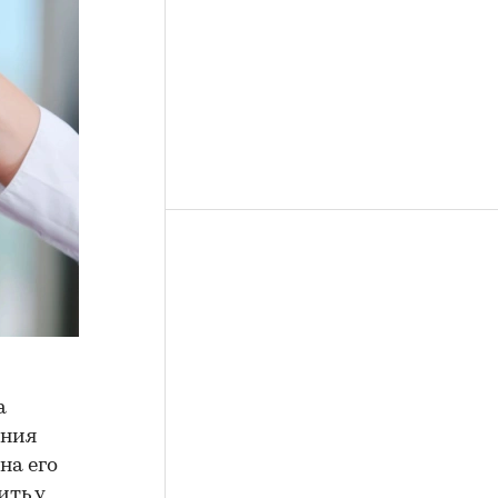
а
ения
на его
ить у