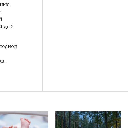
тные
е
й
 до 2
 период
за