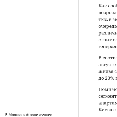
Как соо
возросл
тыс. в 
очередь
различн
стоимос
генерал
В соотв
августе
жилья с
до 23% 
Помимо 
сегмент
апарта
Киева с
В Москве выбрали лучшие