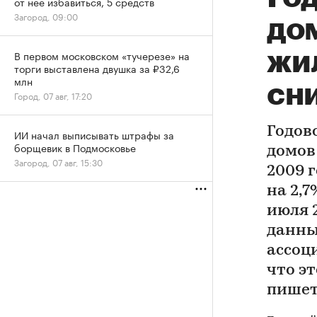
от нее избавиться, 5 средств
Загород, 09:00
до
жи
В первом московском «тучерезе» на
торги выставлена двушка за ₽32,6
млн
сни
Город, 07 авг, 17:20
Годов
ИИ начал выписывать штрафы за
борщевик в Подмосковье
домов
Загород, 07 авг, 15:30
2009 
на 2,
июля 2
данны
ассоц
что эт
пишет