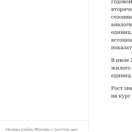
Годовой
вторичн
сезонны
аналоги
единиц.
ассоциа
показат
В июле 
жилого 
единиц.
Рост зн
на курс
Назван район Москвы с ростом цен