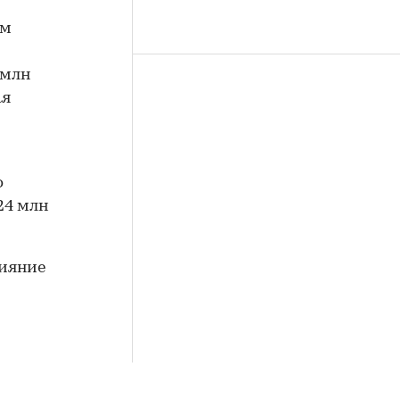
ом
 млн
ая
о
24 млн
лияние