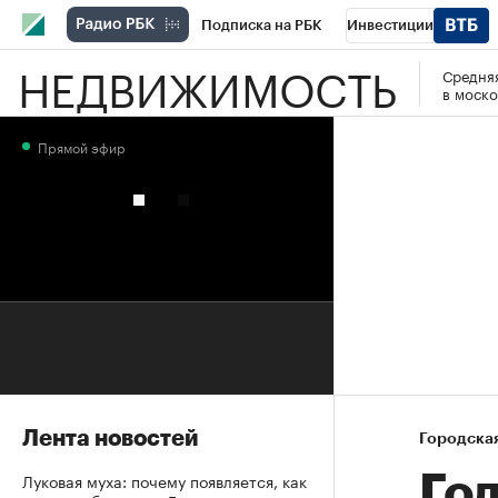
Подписка на РБК
Инвестиции
НЕДВИЖИМОСТЬ
Средняя
РБК Вино
Спорт
Школа управления
в моско
Национальные проекты
Город
Стил
Прямой эфир
Кредитные рейтинги
Франшизы
Га
Проверка контрагентов
Политика
Э
Лента новостей
Городска
Луковая муха: почему появляется, как
Го