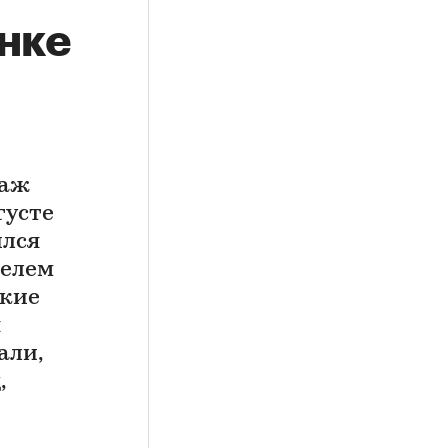
нке
даж
густе
ился
телем
акие
я
али,
,