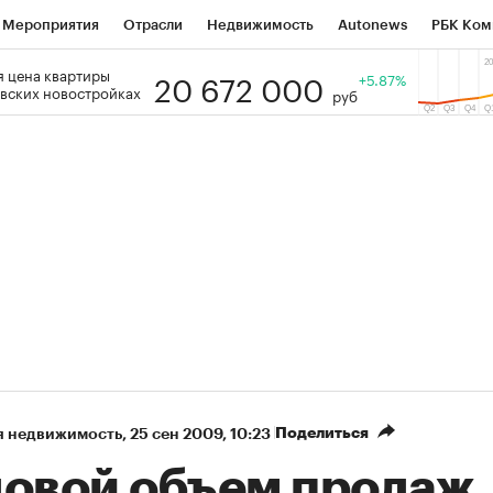
Мероприятия
Отрасли
Недвижимость
Autonews
РБК Ком
20 672 000
 цена квартиры
 РБК
РБК Образование
РБК Курсы
РБК Life
+5.87%
Тренды
Виз
вских новостройках
руб
ь
Крипто
РБК Бизнес-среда
Дискуссионный клуб
Исследо
зета
Спецпроекты СПб
Конференции СПб
Спецпроекты
кономика
Бизнес
Технологии и медиа
Финансы
Рынок на
Поделиться
я недвижимость
⁠,
25 сен 2009, 10:23
довой объем продаж