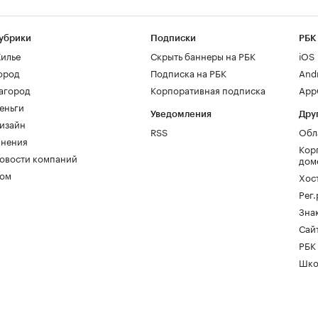
убрики
Подписки
РБК
илье
Скрыть баннеры на РБК
iOS
ород
Подписка на РБК
And
агород
Корпоративная подписка
AppG
еньги
Уведомления
Дру
изайн
RSS
Обл
нения
Кор
овости компаний
дом
ом
Хос
Рег
Зна
Сайт
РБК
Шко