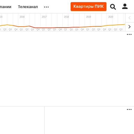
...
пании
Телеканал
ионеры
вания
личной валюты