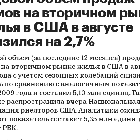
мов на вторичном ры
лья в США в августе
зился на 2,7%
ой объем (за последние 12 месяцев) про
 на вторичном рынке жилья в США в ав
года с учетом сезонных колебаний сниз
7% по сравнению с аналогичным показа
009 года и составил 5,10 млн единиц. Т
е распространила вчера Национальна
иация риелторов США. Аналитики ожид
от показатель составит 5,35 млн единиц
 РБК.