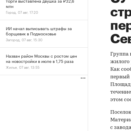
торги выставлена двушка за ₽32,6
млн
ст
Город, 07 авг, 17:20
пе
ИИ начал выписывать штрафы за
борщевик в Подмосковье
Се
Загород, 07 авг, 15:30
Группа 
Назван район Москвы с ростом цен
на новостройки в июле в 1,75 раза
жилого 
Жилье, 07 авг, 13:55
Как соо
первый 
Площадь
течение 
этом с
Посело
Материа
с завод