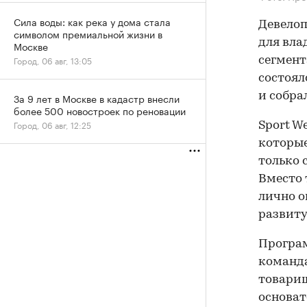
Сила воды: как река у дома стала
Девелоп
символом премиальной жизни в
для вла
Москве
Город, 06 авг, 13:05
сегмент
состоял
и собрал
За 9 лет в Москве в кадастр внесли
более 500 новостроек по реновации
Город, 06 авг, 12:25
Sport W
которые
только 
Вместо
лично о
развиту
Програм
команда
товарищ
основат