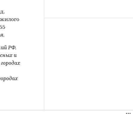
д.
 жилого
55
я.
ий РФ.
исных и
 городах
городах