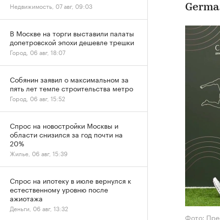
Недвижимость, 07 авг, 09:03
Germa
В Москве на торги выставили палаты
допетровской эпохи дешевле трешки
Город, 06 авг, 18:07
Собянин заявил о максимальном за
пять лет темпе строительства метро
Город, 06 авг, 15:52
Спрос на новостройки Москвы и
области снизился за год почти на
20%
Жилье, 06 авг, 15:39
Спрос на ипотеку в июле вернулся к
естественному уровню после
ажиотажа
Деньги, 06 авг, 13:32
Фото: Пре