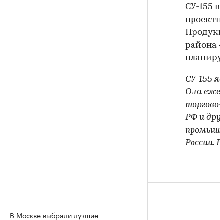
СУ-155 
проектн
Продукц
района 
планиру
СУ-155 
Она еже
торгово
РФ и др
промышл
России.
В Москве выбрали лучшие