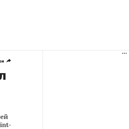
ся
л
лей
int-