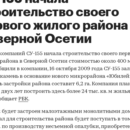
роительство своего
рвого жилого района
верной Осетии
компаний СУ-155 начала строительство своего пер
района в Северной Осетии стоимостью около 400 м
бщили в компании, 16 октября 2009 года СУ-155 з
камень в основание нового микрорайона «Юбилей
 застройки района составит 6,2 га. Компания пла
двух лет построить здесь более 24 тыс. кв. м жилья
ообщает
РБК
.
к будет застроен малоэтажными монолитными до
л для строительства района будет поступать в то
а по производству несъемной опалубки, приобрете