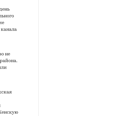
день
льного
ие
о канала
о не
 района.
или
жская
и
 Женскую