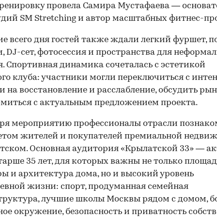
ренировку провела Самира Мустафаева — основа
удий SM Stretching и автор масштабных фитнес-пр
ие всего дня гостей также ждали легкий фуршет, п
, DJ-сет, фотосессия и пространства для неформал
. Спортивная динамика сочеталась с эстетикой
го клуба: участники могли переключиться с инте
и на восстановление и расслабление, обсудить рын
миться с актуальным предложением проекта.
аря мероприятию профессионалы отрасли познако
етом жителей и покупателей премиальной недви
тском. Основная аудитория «Крылатской 33» — а
тарше 35 лет, для которых важны не только площад
ы и архитектура дома, но и высокий уровень
00:00
/
00:00
евной жизни: спорт, продуманная семейная
руктура, лучшие школы Москвы рядом с домом, б
ое окружение, безопасность и приватность собст