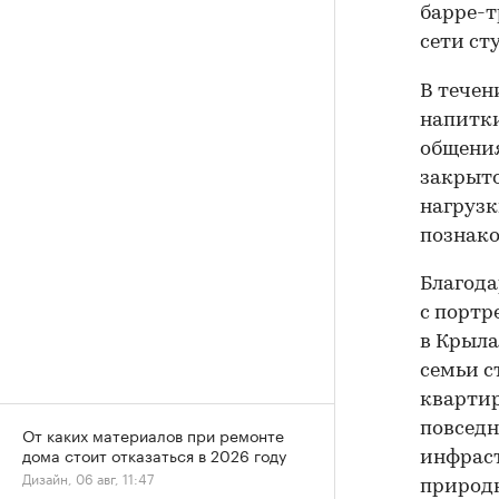
барре-т
сети ст
В течен
напитки
общения
закрыто
нагрузк
познако
Благод
с портр
в Крыла
семьи с
квартир
повседн
От каких материалов при ремонте
дома стоит отказаться в 2026 году
инфраст
Дизайн, 06 авг, 11:47
природн