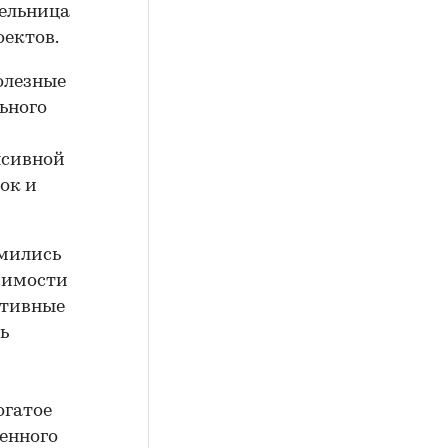
тельница
оектов.
олезные
ьного
нсивной
ок и
мились
жимости
ктивные
ь
огатое
венного