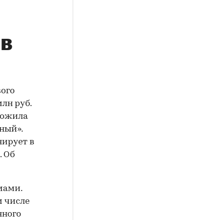
 в
вого
лн руб.
аложила
ный».
нирует в
. Об
мами.
м числе
нного