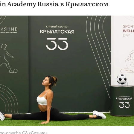
in Academy Russia в Крылатском
сс-служба СЗ «Сияние»