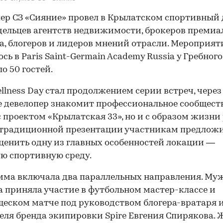
ер СЗ «Сияние» провел в Крылатском спортивный 
дельцев агентств недвижимости, брокеров премиа
а, блогеров и лидеров мнений отрасли. Мероприят
ось в Paris Saint-Germain Academy Russia у Гребног
о 50 гостей.
ellness Day стал продолжением серии встреч, через
 девелопер знакомит профессиональное сообществ
с проектом «Крылатская 33», но и с образом жизни
 традиционной презентации участникам предлож
ценить одну из главных особенностей локации —
ю спортивную среду.
ма включала два параллельных направления. Му
 приняла участие в футбольном мастер-классе и
еском матче под руководством блогера-вратаря 
еля бренда экипировки Spire Евгения Спирякова.