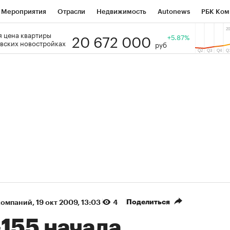
Мероприятия
Отрасли
Недвижимость
Autonews
РБК Ком
20 672 000
 цена квартиры
 РБК
РБК Образование
РБК Курсы
РБК Life
+5.87%
Тренды
Виз
вских новостройках
руб
ь
Крипто
РБК Бизнес-среда
Дискуссионный клуб
Исследо
зета
Спецпроекты СПб
Конференции СПб
Спецпроекты
кономика
Бизнес
Технологии и медиа
Финансы
Рынок на
(+90,63%)
(+34,86%)
₽5 450
АФК «Система» ₽12
Купить
з ПСБ к 29.07.27
прогноз БКС к 15.07.27
Поделиться
компаний
⁠,
19 окт 2009, 13:03
4
155 начала