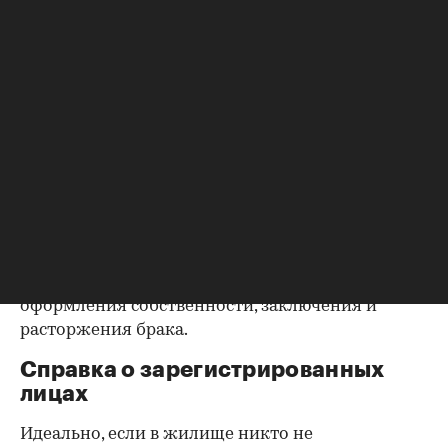
запросить у продавца дополнительные
документы, например о выплате ипотеки, чтобы
убедиться в отсутствии препятствий к сделке.
Согласие второй половины на
продажу
Если жилье приобреталось в браке, необходимо
будет получить согласие второго супруга на
продажу, причем даже если он в
правоустанавливающем документе не числится
владельцем или брак уже расторгнут. Следует
уделить пристальное внимание датам
оформления собственности, заключения и
расторжения брака.
Справка о зарегистрированных
лицах
Идеально, если в жилище никто не