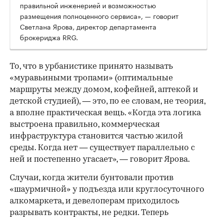
правильной инженерией и возможностью
размещения полноценного сервиса», — говорит
Светлана Ярова, директор департамента
брокериджа RRG.
00:00
/
00:00
То, что в урбанистике принято называть
«муравьиными тропами» (оптимальные
маршруты между домом, кофейней, аптекой и
детской студией), — это, по ее словам, не теория,
а вполне практическая вещь. «Когда эта логика
выстроена правильно, коммерческая
инфраструктура становится частью жилой
среды. Когда нет — существует параллельно с
ней и постепенно угасает», — говорит Ярова.
Случаи, когда жители бунтовали против
«шаурмичной» у подъезда или круглосуточного
алкомаркета, и девелоперам приходилось
разрывать контракты, не редки. Теперь