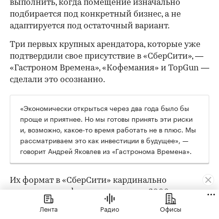
выполнить, когда помещение изначально
подбирается под конкретный бизнес, а не
адаптируется под остаточный вариант.
Три первых крупных арендатора, которые уже
подтвердили свое присутствие в «СберСити», —
«Гастроном Времена», «Кофемания» и TopGun —
сделали это осознанно.
«Экономически открыться через два года было бы
проще и приятнее. Но мы готовы принять эти риски
и, возможно, какое-то время работать не в плюс. Мы
рассматриваем это как инвестиции в будущее», —
говорит Андрей Яковлев из «Гастронома Времена».
Их формат в «СберСити» кардинально
отличается от флагманского: там 2000 кв. м и
трафик с проездной трассы, здесь — 170 кв. м и
Лента
Радио
Офисы
другая поведенческая модель. «Во флагмане