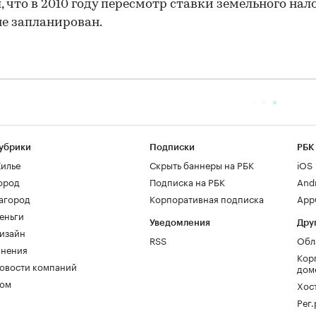
, что в 2010 году пересмотр ставки земельного нало
не запланирован.
убрики
Подписки
РБК
илье
Скрыть баннеры на РБК
iOS
ород
Подписка на РБК
And
агород
Корпоративная подписка
AppG
еньги
Уведомления
Дру
изайн
RSS
Обл
нения
Кор
овости компаний
дом
ом
Хос
Рег