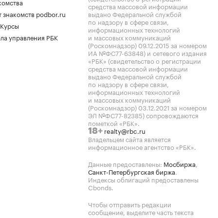
комства
средства массовой информации
 знакомств podbor.ru
выдано Федеральной службой
по надзору в сфере связи,
 Курсы
информационных технологий
ла управления РБК
и массовых коммуникаций
(Роскомнадзор) 09.12.2015 за номером
ИА №ФС77-63848) и сетевого издания
«РБК» (свидетельство о регистрации
средства массовой информации
выдано Федеральной службой
по надзору в сфере связи,
информационных технологий
и массовых коммуникаций
(Роскомнадзор) 03.12.2021 за номером
ЭЛ №ФС77-82385) сопровождаются
пометкой «РБК».
realty@rbc.ru
18+
Владельцем сайта является
информационное агентство «РБК».
Данные предоставлены:
Мосбиржа
,
Санкт-Петербургская биржа
.
Индексы облигаций предоставлены
Cbonds.
Чтобы отправить редакции
сообщение, выделите часть текста