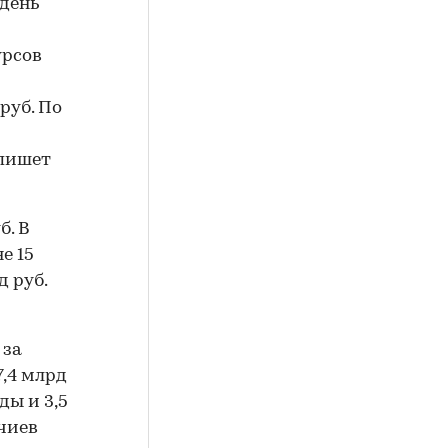
 день
урсов
руб. По
 пишет
б. В
е 15
д руб.
 за
7,4 млрд
ды и 3,5
чиев