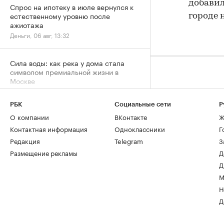
добавил
Спрос на ипотеку в июле вернулся к
естественному уровню после
городе 
ажиотажа
Деньги, 06 авг, 13:32
Сила воды: как река у дома стала
символом премиальной жизни в
Москве
Город, 06 авг, 13:05
РБК
Социальные сети
Р
О компании
ВКонтакте
Ж
Контактная информация
Одноклассники
Г
Редакция
Telegram
З
Размещение рекламы
Д
Д
М
Н
Д