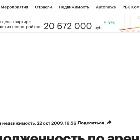
Мероприятия
Отрасли
Недвижимость
Autonews
РБК Ком
20 672 000
 цена квартиры
 РБК
РБК Образование
РБК Курсы
РБК Life
+5.87%
Тренды
Виз
вских новостройках
руб
ь
Крипто
РБК Бизнес-среда
Дискуссионный клуб
Исследо
зета
Спецпроекты СПб
Конференции СПб
Спецпроекты
кономика
Бизнес
Технологии и медиа
Финансы
Рынок на
Поделиться
я недвижимость
⁠,
22 окт 2009, 16:56
долженность по аре