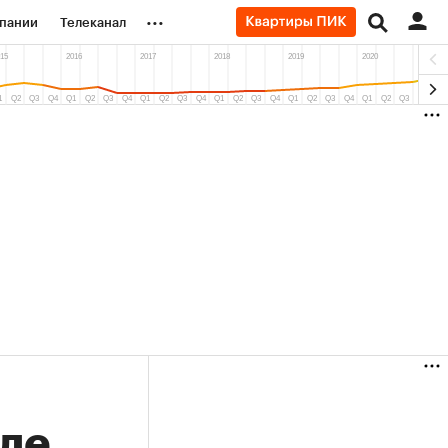
...
пании
Телеканал
ионеры
вания
личной валюты
нде