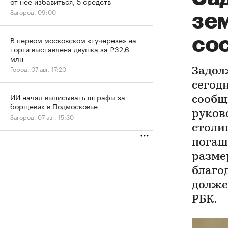
от нее избавиться, 5 средств
Загород, 09:00
зе
сос
В первом московском «тучерезе» на
торги выставлена двушка за ₽32,6
млн
Город, 07 авг, 17:20
Задол
сегодн
ИИ начал выписывать штрафы за
сообщ
борщевик в Подмосковье
руков
Загород, 07 авг, 15:30
столи
погаш
размер
благо
долже
РБК.