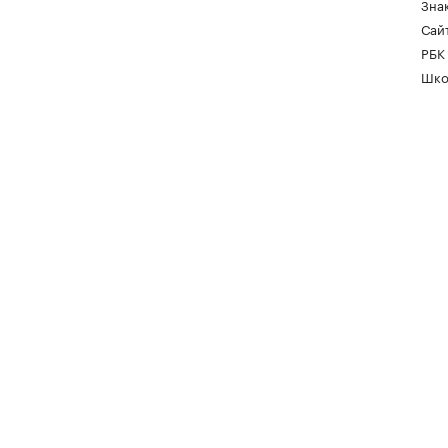
Зна
Сайт
РБК
Шко