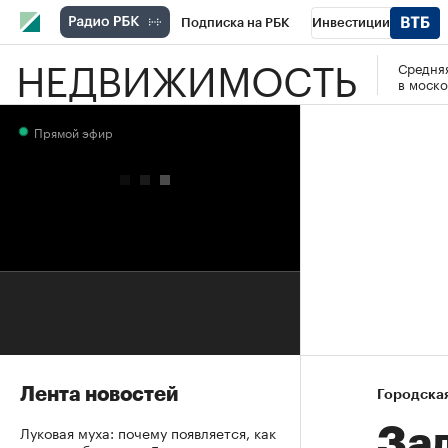
Подписка на РБК
Инвестиции
НЕДВИЖИМОСТЬ
Средняя
РБК Вино
Спорт
Школа управления
в моско
Национальные проекты
Город
Стил
Прямой эфир
Кредитные рейтинги
Франшизы
Га
Проверка контрагентов
Политика
Э
Лента новостей
Городска
Луковая муха: почему появляется, как
За