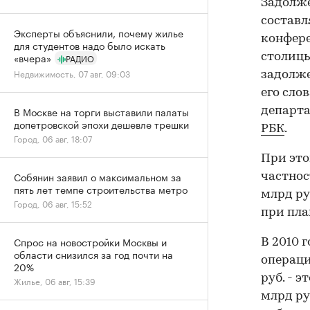
Задолже
составл
Эксперты объяснили, почему жилье
конфере
для студентов надо было искать
«вчера»
столицы
РАДИО
Недвижимость, 07 авг, 09:03
задолже
его сло
В Москве на торги выставили палаты
департа
допетровской эпохи дешевле трешки
РБК
.
Город, 06 авг, 18:07
При это
Собянин заявил о максимальном за
частнос
пять лет темпе строительства метро
млрд ру
Город, 06 авг, 15:52
при пла
Спрос на новостройки Москвы и
В 2010 
области снизился за год почти на
операци
20%
руб. - 
Жилье, 06 авг, 15:39
млрд ру