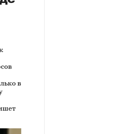
к
рсов
лько в
у
пишет