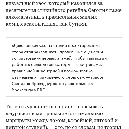
визуальный хаос, который накопился за
десятилетия стихийного ретейла. Сегодня даже
алкомагазины в премиальных жилых
комплексах выглядят как бутики.
«Девелоперы уже на стадии проектирования
стараются закладывать правильные сценарии
использования первых этажей, чтобы там могли
работать сильные операторы — с витринами,
правильной инженерией и возможностью
размещения полноценного сервиса», — говорит
Светлана Ярова, директор департамента
брокериджа RRG.
00:00
/
00:00
То, что в урбанистике принято называть
«муравьиными тропами» (оптимальные
маршруты между домом, кофейней, аптекой и
детской студией), — это, по ее словам, не теория,