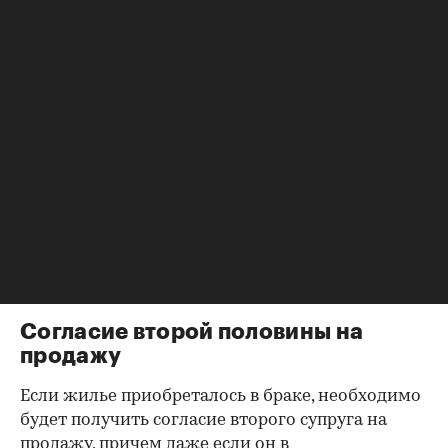
Выписка ЕГРН при покупке вторички содержит
актуальную информацию о квартире и ее
собственниках, не поленитесь сверить ее с
данными из прочих документов.
Несовпадение — повод к более углубленной
проверке.
Как отмечают в «ИНКОМ-Недвижимости», если в
выписке имеются сведения об обременениях на
квартиру (ипотека, арест и т.д.), следует
запросить у продавца дополнительные
документы, например о выплате ипотеки, чтобы
убедиться в отсутствии препятствий к сделке.
Согласие второй половины на
продажу
Если жилье приобреталось в браке, необходимо
будет получить согласие второго супруга на
продажу, причем даже если он в