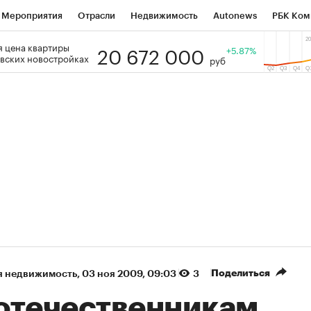
Мероприятия
Отрасли
Недвижимость
Autonews
РБК Ком
20 672 000
 цена квартиры
 РБК
РБК Образование
РБК Курсы
РБК Life
+5.87%
Тренды
Виз
вских новостройках
руб
ь
Крипто
РБК Бизнес-среда
Дискуссионный клуб
Исследо
зета
Спецпроекты СПб
Конференции СПб
Спецпроекты
кономика
Бизнес
Технологии и медиа
Финансы
Рынок на
(+36,25%)
(+31,1
ОВАТЭК ₽1 400
«Русагро» ₽120
Купить
рогноз SberCIB к 27.07.27
прогноз ПСБ к 26.07.27
Поделиться
я недвижимость
⁠,
03 ноя 2009, 09:03
3
отечественникам,