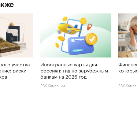
акже
ного участка
Иностранные карты для
Финансы
ание: риски
россиян: гид по зарубежным
которые
ков
банкам на 2026 год
РБК Компании
РБК Компа