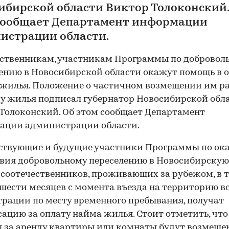
ибирской области Виктор Толоконский.
сообщает Департамент информации
истрации области.
ственникам, участникам Программы по добровол
ению в Новосибирской области окажут помощь в 
жилья. Положение о частичном возмещении им р
у жилья подписал губернатор Новосибирской обл
Толоконский. Об этом сообщает Департамент
ации администрации области.
ствующие и будущие участники Программы по ок
вия добровольному переселению в Новосибирскую
 соотечественников, проживающих за рубежом, в 
шести месяцев с момента въезда на территорию в
трации по месту временного пребывания, получат
ацию за оплату найма жилья. Стоит отметить, что
 за аренду квартиры или комнаты будут возмеще