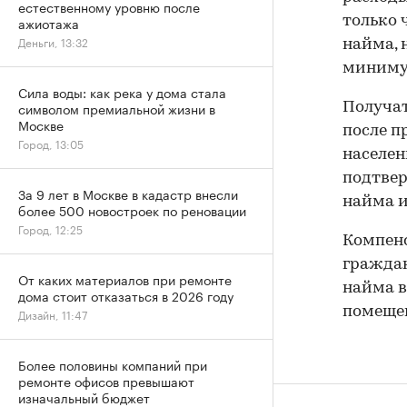
естественному уровню после
ажиотажа
только 
Деньги, 13:32
найма, 
минимум
Сила воды: как река у дома стала
символом премиальной жизни в
Получат
Москве
после п
Город, 13:05
населен
подтвер
За 9 лет в Москве в кадастр внесли
найма и
более 500 новостроек по реновации
Город, 12:25
Компенс
граждан
От каких материалов при ремонте
найма в
дома стоит отказаться в 2026 году
помещен
Дизайн, 11:47
Более половины компаний при
ремонте офисов превышают
изначальный бюджет