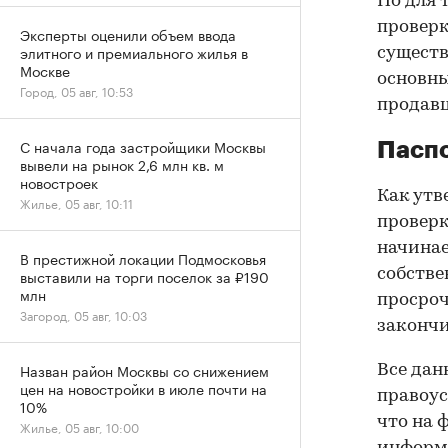
Но для 
проверк
Эксперты оценили объем ввода
элитного и премиального жилья в
существ
Москве
основны
Город, 05 авг, 10:53
продав
С начала года застройщики Москвы
Паспо
вывели на рынок 2,6 млн кв. м
новостроек
Как утв
Жилье, 05 авг, 10:11
проверк
начинае
В престижной локации Подмосковья
собстве
выставили на торги поселок за ₽190
млн
просроч
Загород, 05 авг, 10:03
закончи
Назван район Москвы со снижением
Все дан
цен на новостройки в июле почти на
правоус
10%
что на 
Жилье, 05 авг, 10:00