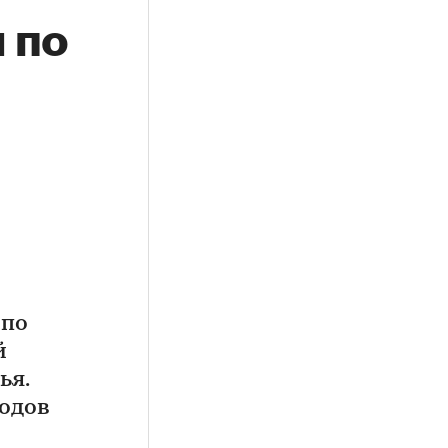
 по
 по
й
ья.
одов