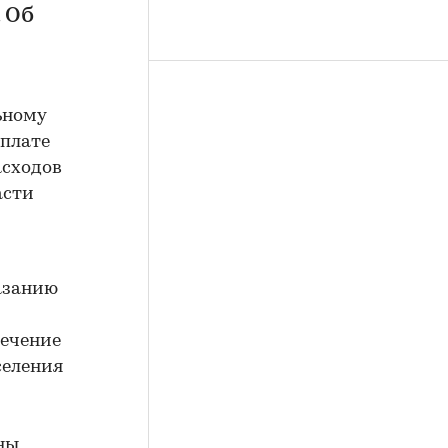
 Об
ьному
оплате
асходов
асти
азанию
течение
селения
ны