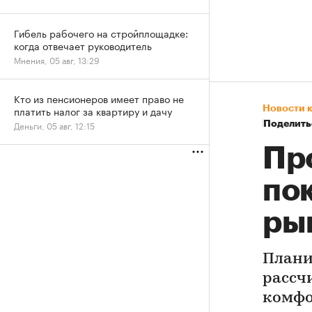
Гибель рабочего на стройплощадке:
когда отвечает руководитель
Мнения, 05 авг, 13:29
Кто из пенсионеров имеет право не
платить налог за квартиру и дачу
Новости 
Деньги, 05 авг, 12:15
Поделить
Пр
по
ры
Плани
рассч
комфо