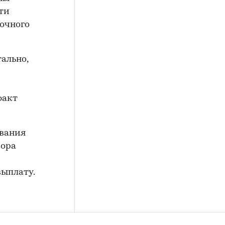
ти
точного
ально,
факт
ивания
вора
выплату.