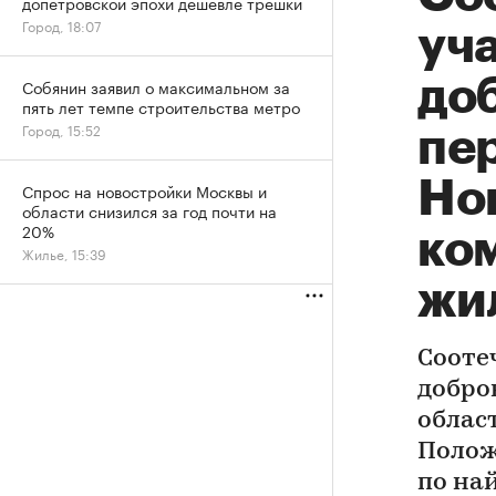
допетровской эпохи дешевле трешки
Город, 18:07
уч
до
Собянин заявил о максимальном за
пять лет темпе строительства метро
Город, 15:52
пе
Но
Спрос на новостройки Москвы и
области снизился за год почти на
20%
ко
Жилье, 15:39
жи
Сооте
добро
облас
Полож
по на