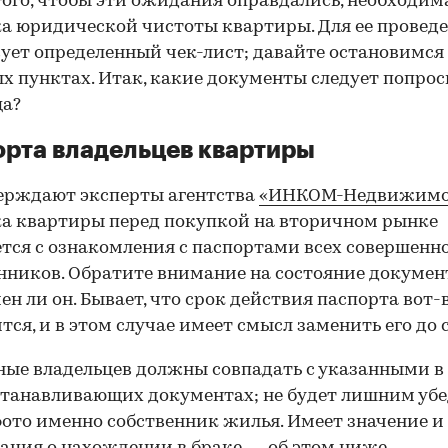
того, чтобы эти ожидания оправдались, необходим
а юридической чистоты квартиры. Для ее провед
ует определенный чек-лист; давайте остановимся 
х пунктах. Итак, какие документы следует попрос
ца?
рта владельцев квартиры
ерждают эксперты агентства
«ИНКОМ-Недвижимо
а квартиры перед покупкой на вторичном рынке
тся с ознакомления с паспортами всех совершенн
нников. Обратите внимание на состояние документ
ен ли он. Бывает, что срок действия паспорта вот-
тся, и в этом случае имеет смысл заменить его до 
ные владельцев должны совпадать с указанными в
танавливающих документах; не будет лишним убе
фото именно собственник жилья. Имеет значение и