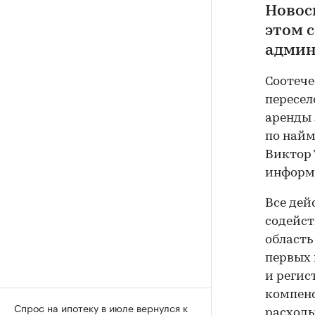
Новос
этом 
админ
Соотече
пересел
аренды 
по найм
Виктор 
информ
Все дей
содейст
область
первых 
и регис
компенс
Спрос на ипотеку в июле вернулся к
расходы