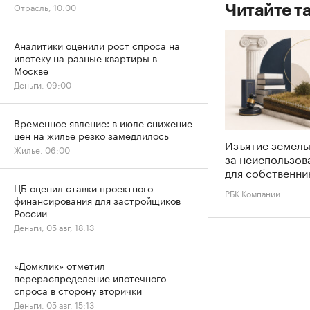
Отрасль, 10:00
Читайте т
Аналитики оценили рост спроса на
ипотеку на разные квартиры в
Москве
Деньги, 09:00
Временное явление: в июле снижение
цен на жилье резко замедлилось
Изъятие земель
Жилье, 06:00
за неиспользов
для собственни
ЦБ оценил ставки проектного
РБК Компании
финансирования для застройщиков
России
Деньги, 05 авг, 18:13
«Домклик» отметил
перераспределение ипотечного
спроса в сторону вторички
Деньги, 05 авг, 15:13