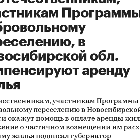
астникам Программы
бровольному
реселению, в
восибирской обл.
мпенсируют аренду
лья
чественникам, участникам Программы
вольному переселению в Новосибирско
ти окажут помощь в оплате аренды жил
ение о частичном возмещении им расх
йму жилья подписал губернатор