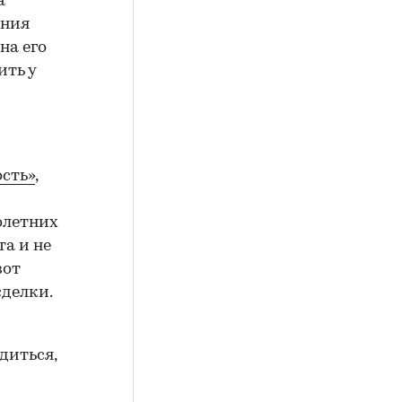
а
ения
на его
ить у
сть»
,
олетних
а и не
вот
сделки.
диться,