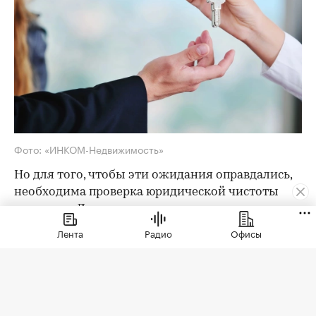
Фото: «ИНКОМ-Недвижимость»
Но для того, чтобы эти ожидания оправдались,
необходима проверка юридической чистоты
квартиры. Для ее проведения существует
определенный чек-лист; давайте остановимся
Лента
Радио
Офисы
на его основных пунктах. Итак, какие
документы следует попросить у продавца?
Паспорта владельцев квартиры