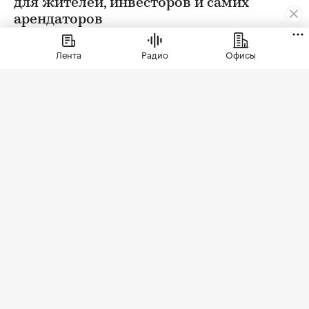
для жителей, инвесторов и самих
арендаторов
Лента
Радио
Офисы
Фото: СберСити
Советский гастроном был особым миром:
отдельно стоящее здание с центральным
входом, высокими потолками, отделами с
мясом, молоком и бакалеей. В 90-е эта система