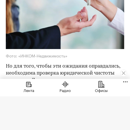
Фото: «ИНКОМ-Недвижимость»
Но для того, чтобы эти ожидания оправдались,
необходима проверка юридической чистоты
квартиры. Для ее проведения существует
определенный чек-лист; давайте остановимся
Лента
Радио
Офисы
на его основных пунктах. Итак, какие
документы следует попросить у продавца?
Паспорта владельцев квартиры
Как утверждают эксперты агентства
«ИНКОМ-