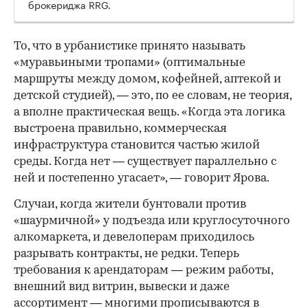
брокериджа RRG.
00:00
/
00:00
То, что в урбанистике принято называть
«муравьиными тропами» (оптимальные
маршруты между домом, кофейней, аптекой и
детской студией), — это, по ее словам, не теория,
а вполне практическая вещь. «Когда эта логика
выстроена правильно, коммерческая
инфраструктура становится частью жилой
среды. Когда нет — существует параллельно с
ней и постепенно угасает», — говорит Ярова.
Случаи, когда жители бунтовали против
«шаурмичной» у подъезда или круглосуточного
алкомаркета, и девелоперам приходилось
разрывать контракты, не редки. Теперь
требования к арендаторам — режим работы,
внешний вид витрин, вывески и даже
ассортимент — многими прописываются в