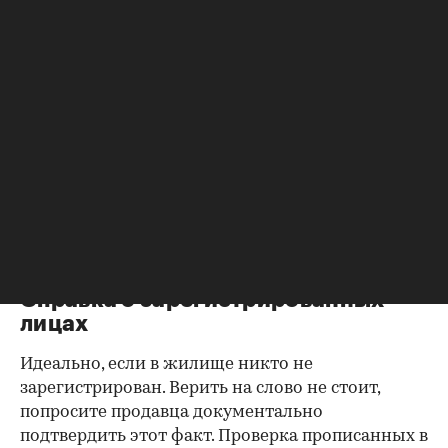
Согласие второй половины на
продажу
Если жилье приобреталось в браке, необходимо
будет получить согласие второго супруга на
продажу, причем даже если он в
правоустанавливающем документе не числится
владельцем или брак уже расторгнут. Следует
уделить пристальное внимание датам
оформления собственности, заключения и
расторжения брака.
Справка о зарегистрированных
лицах
Идеально, если в жилище никто не
зарегистрирован. Верить на слово не стоит,
попросите продавца документально
подтвердить этот факт. Проверка прописанных в