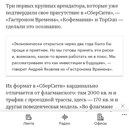
Три первых крупных арендатора, которые уже
подтвердили свое присутствие в «СберСити», —
«Гастроном Времена», «Кофемания» и TopGun —
сделали это осознанно.
«Экономически открыться через два года было бы
проще и приятнее. Но мы готовы принять эти риски
и, возможно, какое-то время работать не в плюс. Мы
рассматриваем это как инвестиции в будущее», —
говорит Андрей Яковлев из «Гастронома Времена».
Их формат в «СберСити» кардинально
отличается от флагманского: там 2000 кв. м и
трафик с проездной трассы, здесь — 170 кв. м и
другая поведенческая модель. «Во флагмане
люди специально едут за большой корзиной.
Тут — докупить хлеб или молоко по пути с
Лента
Радио
Офисы
работы», — объясняет он. По уровню дохода