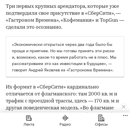
Три первых крупных арендатора, которые уже
подтвердили свое присутствие в «СберСити», —
«Гастроном Времена», «Кофемания» и TopGun —
сделали это осознанно.
«Экономически открыться через два года было бы
проще и приятнее. Но мы готовы принять эти риски
и, возможно, какое-то время работать не в плюс. Мы
рассматриваем это как инвестиции в будущее», —
говорит Андрей Яковлев из «Гастронома Времена».
Их формат в «СберСити» кардинально
отличается от флагманского: там 2000 кв. м и
трафик с проездной трассы, здесь — 170 кв. м и
другая поведенческая модель. «Во флагмане
люди специально едут за большой корзиной.
Тут — докупить хлеб или молоко по пути с
Лента
Радио
Офисы
работы», — объясняет он. По уровню дохода