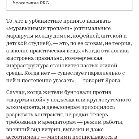
брокериджа RRG.
00:00
/
00:00
То, что в урбанистике принято называть
«муравьиными тропами» (оптимальные
маршруты между домом, кофейней, аптекой и
детской студией), — это, по ее словам, не теория,
а вполне практическая вещь. «Когда эта логика
выстроена правильно, коммерческая
инфраструктура становится частью жилой
среды. Когда нет — существует параллельно с
ней и постепенно угасает», — говорит Ярова.
Случаи, когда жители бунтовали против
«шаурмичной» у подъезда или круглосуточного
алкомаркета, и девелоперам приходилось
разрывать контракты, не редки. Теперь
требования к арендаторам — режим работы,
внешний вид витрин, вывески и даже
ассортимент — многими прописываются в