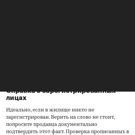
Согласие второй половины на
продажу
Если жилье приобреталось в браке, необходимо
будет получить согласие второго супруга на
продажу, причем даже если он в
правоустанавливающем документе не числится
владельцем или брак уже расторгнут. Следует
уделить пристальное внимание датам
оформления собственности, заключения и
расторжения брака.
Справка о зарегистрированных
лицах
Идеально, если в жилище никто не
зарегистрирован. Верить на слово не стоит,
попросите продавца документально
подтвердить этот факт. Проверка прописанных в