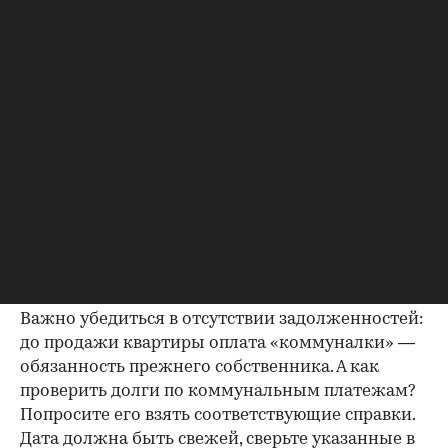
Идеально, если в жилище никто не
зарегистрирован. Верить на слово не стоит,
попросите продавца документально
подтвердить этот факт. Проверка прописанных в
квартире заключается в получении архивной
выписки из домовой книги — это даст
возможность убедиться, что вы не получите в
нагрузку жильцов, имеющих право пользования.
Справка об отсутствии
задолженности по коммунальным
платежам
Важно убедиться в отсутствии задолженностей:
до продажи квартиры оплата «коммуналки» —
обязанность прежнего собственника. А как
проверить долги по коммунальным платежам?
Попросите его взять соответствующие справки.
Дата должна быть свежей, сверьте указанные в