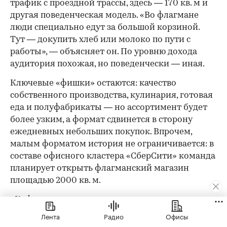
трафик с проездной трассы, здесь — 170 кв. м и
другая поведенческая модель. «Во флагмане
люди специально едут за большой корзиной.
Тут — докупить хлеб или молоко по пути с
работы», — объясняет он. По уровню дохода
аудитория похожая, но поведенчески — иная.
Ключевые «фишки» остаются: качество
собственного производства, кулинария, готовая
еда и полуфабрикаты — но ассортимент будет
более узким, а формат сдвинется в сторону
ежедневных небольших покупок. Впрочем,
малым форматом история не ограничивается: в
составе офисного кластера «СберСити» команда
планирует открыть флагманский магазин
площадью 2000 кв. м.
«Кофемания» выстраивает свое присутствие в
«СберСити» в той же логике индивидуального
Лента
Радио
Офисы
подхода. Для «СберСити» ключевыми