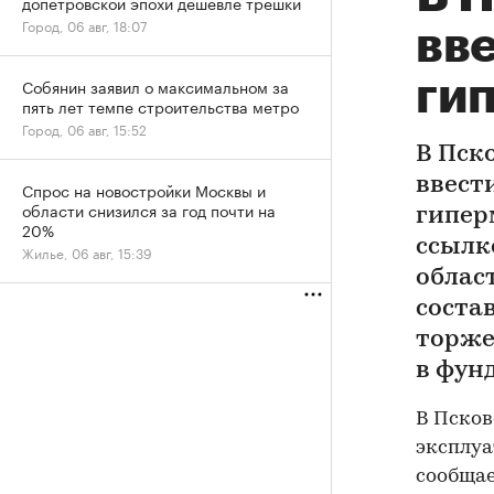
допетровской эпохи дешевле трешки
Город, 06 авг, 18:07
вв
ги
Собянин заявил о максимальном за
пять лет темпе строительства метро
Город, 06 авг, 15:52
В Пско
ввест
Спрос на новостройки Москвы и
области снизился за год почти на
гипер
20%
ссылк
Жилье, 06 авг, 15:39
облас
состав
торже
в фун
В Псков
эксплуа
сообщае