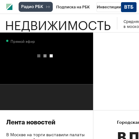
Подписка на РБК
Инвестиции
НЕДВИЖИМОСТЬ
Средняя
РБК Вино
Спорт
Школа управления
в моско
Национальные проекты
Город
Стил
Прямой эфир
Кредитные рейтинги
Франшизы
Га
Проверка контрагентов
Политика
Э
Лента новостей
Городска
В Москве на торги выставили палаты
В П