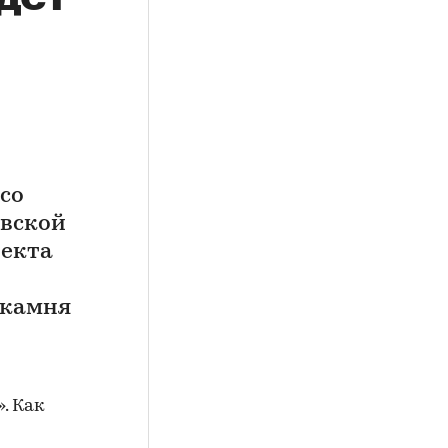
со
овской
оекта
 камня
. Как