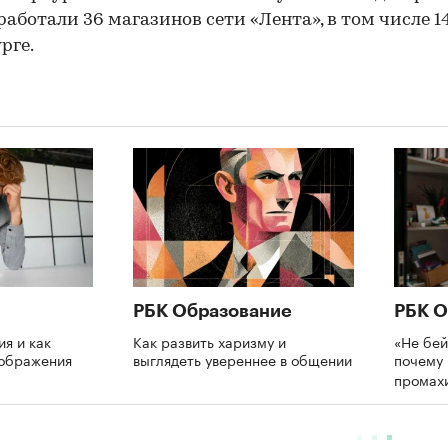
работали 36 магазинов сети «Лента», в том числе 14
рге.
РБК Образование
РБК О
ия и как
Как развить харизму и
«Не бей
оображения
выглядеть увереннее в общении
почему 
промах