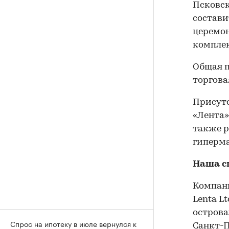
Псковск
состави
церемон
комплек
Общая п
торговая
Присут
«Лента»
также р
гиперма
Наша с
Компани
Lenta L
острова
Спрос на ипотеку в июле вернулся к
Санкт-П