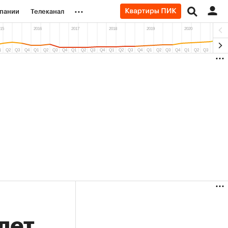
...
пании
Телеканал
ионеры
вания
личной валюты
дет