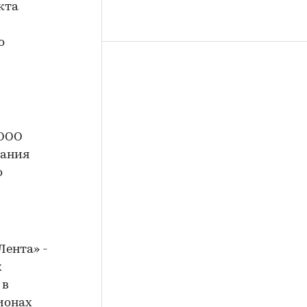
кта
о
 ООО
пания
о
Лента» -
х
 в
гионах