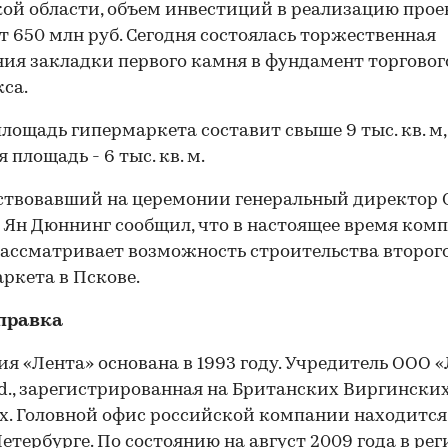
ой области, объем инвестиций в реализацию прое
т 650 млн руб. Сегодня состоялась торжественная
ия закладки первого камня в фундамент торговог
са.
лощадь гипермаркета составит свыше 9 тыс. кв. м,
 площадь - 6 тыс. кв. м.
ствовавший на церемонии генеральный директор
 Ян Дюннинг сообщил, что в настоящее время ком
ассматривает возможность строительства второг
ркета в Пскове.
правка
я «Лента» основана в 1993 году. Учредитель ООО «
td., зарегистрированная на Британских Виргински
х. Головной офис российской компании находится
етербурге. По состоянию на август 2009 года в ре