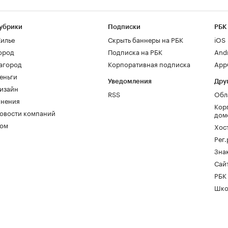
убрики
Подписки
РБК
илье
Скрыть баннеры на РБК
iOS
ород
Подписка на РБК
And
агород
Корпоративная подписка
AppG
еньги
Уведомления
Дру
изайн
RSS
Обл
нения
Кор
овости компаний
дом
ом
Хос
Рег
Зна
Сайт
РБК
Шко