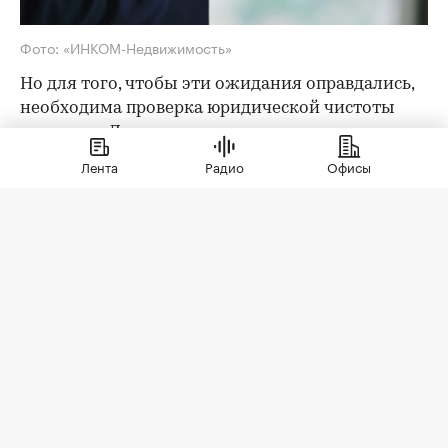
Фото: «ИНКОМ-Недвижимость»
Но для того, чтобы эти ожидания оправдались,
необходима проверка юридической чистоты
квартиры. Для ее проведения существует
определенный чек-лист; давайте остановимся
Лента
Радио
Офисы
на его основных пунктах. Итак, какие
документы следует попросить у продавца?
Паспорта владельцев квартиры
Как утверждают эксперты агентства
«ИНКОМ-
Недвижимость»
, проверка квартиры перед
покупкой на вторичном рынке начинается с
ознакомления с паспортами всех
совершеннолетних собственников. Обратите
внимание на состояние документа и не
просрочен ли он. Бывает, что срок действия