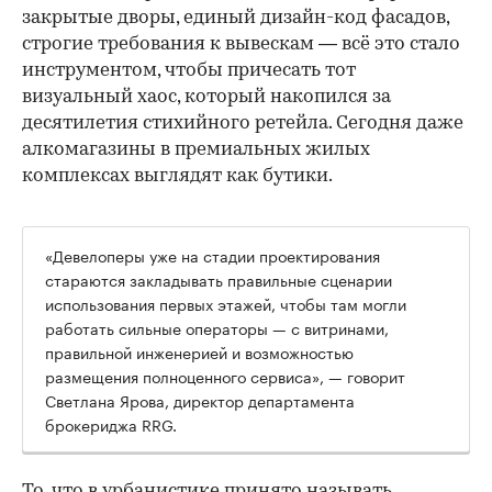
закрытые дворы, единый дизайн-код фасадов,
строгие требования к вывескам — всё это стало
инструментом, чтобы причесать тот
визуальный хаос, который накопился за
десятилетия стихийного ретейла. Сегодня даже
алкомагазины в премиальных жилых
комплексах выглядят как бутики.
«Девелоперы уже на стадии проектирования
стараются закладывать правильные сценарии
использования первых этажей, чтобы там могли
работать сильные операторы — с витринами,
правильной инженерией и возможностью
размещения полноценного сервиса», — говорит
Светлана Ярова, директор департамента
брокериджа RRG.
00:00
/
00:00
То, что в урбанистике принято называть