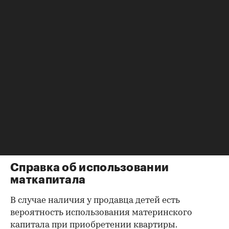
нагрузку жильцов, имеющих право пользования.
Справка об отсутствии
задолженности по коммунальным
платежам
Важно убедиться в отсутствии задолженностей:
до продажи квартиры оплата «коммуналки» —
обязанность прежнего собственника. А как
проверить долги по коммунальным платежам?
Попросите его взять соответствующие справки.
Дата должна быть свежей, сверьте указанные в
них цифры с показаниями счетчиков.
Справка об использовании
маткапитала
В случае наличия у продавца детей есть
вероятность использования материнского
капитала при приобретении квартиры.