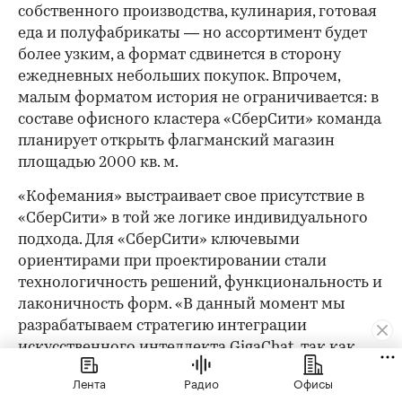
собственного производства, кулинария, готовая
еда и полуфабрикаты — но ассортимент будет
более узким, а формат сдвинется в сторону
ежедневных небольших покупок. Впрочем,
малым форматом история не ограничивается: в
составе офисного кластера «СберСити» команда
планирует открыть флагманский магазин
площадью 2000 кв. м.
«Кофемания» выстраивает свое присутствие в
«СберСити» в той же логике индивидуального
подхода. Для «СберСити» ключевыми
ориентирами при проектировании стали
технологичность решений, функциональность и
лаконичность форм. «В данный момент мы
разрабатываем стратегию интеграции
искусственного интеллекта GigaChat, так как
убеждены, что будущее ресторанов — за
Лента
Радио
Офисы
цифровизацией», — делятся планами в пресс-