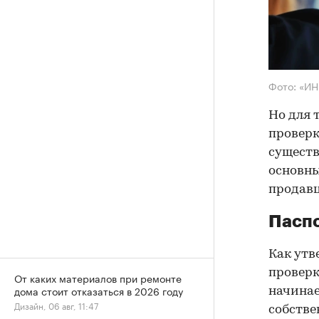
Фото: «И
Но для 
проверк
существ
основны
продав
Паспо
Как утв
проверк
От каких материалов при ремонте
дома стоит отказаться в 2026 году
начинае
Дизайн, 06 авг, 11:47
собстве