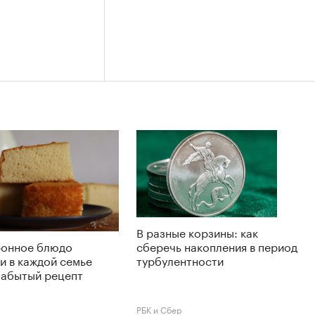
В разные корзины: как
ронное блюдо
сберечь накопления в период
и в каждой семье
турбулентности
забытый рецепт
РБК и Сбер