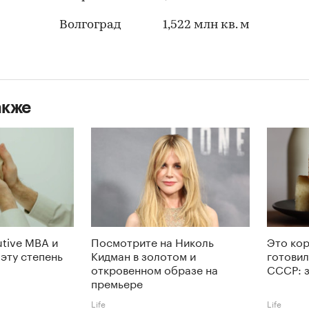
Волгоград 1,522 млн кв. м
акже
utive MBA и
Посмотрите на Николь
Это ко
 эту степень
Кидман в золотом и
готовил
откровенном образе на
СССР: 
премьере
Life
Life