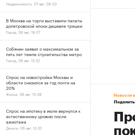
Недвижимость, 07 авг, 09:03
В Москве на торги выставили палаты
допетровской эпохи дешевле трешки
Город, 06 авг, 18:07
Собянин заявил о максимальном за
пять лет темпе строительства метро
Город, 06 авг, 15:52
Спрос на новостройки Москвы и
области снизился за год почти на
20%
Жилье, 06 авг, 15:39
Новости 
Поделить
Спрос на ипотеку в июле вернулся к
Пр
естественному уровню после
ажиотажа
по
Деньги, 06 авг, 13:32