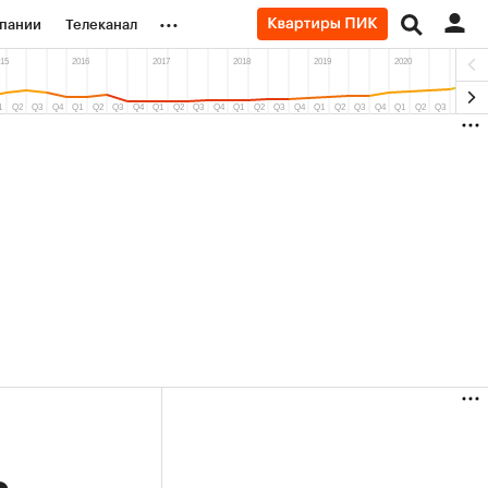
...
пании
Телеканал
ионеры
вания
личной валюты
(+90,76%)
(+34,79%)
 ₽5 450
АФК «Система» ₽12
Купить
ноз ПСБ к 29.07.27
прогноз БКС к 15.07.27
ь