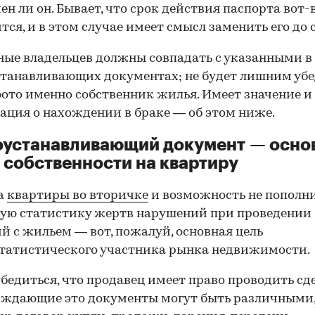
ен ли он. Бывает, что срок действия паспорта вот-
тся, и в этом случае имеет смысл заменить его до 
ные владельцев должны совпадать с указанными в
танавливающих документах; не будет лишним убе
фото именно собственник жилья. Имеет значение и
ция о нахождении в браке — об этом ниже.
оустанавливающий документ — осно
 собственности на квартиру
а
квартиры во вторичке
и возможность не пополн
ую статистику жертв нарушений при проведении
й с жильем — вот, пожалуй, основная цель
татистического участника рынка недвижимости.
00:00
/
00:00
бедиться, что продавец имеет право проводить сд
рждающие это документы могут быть различными