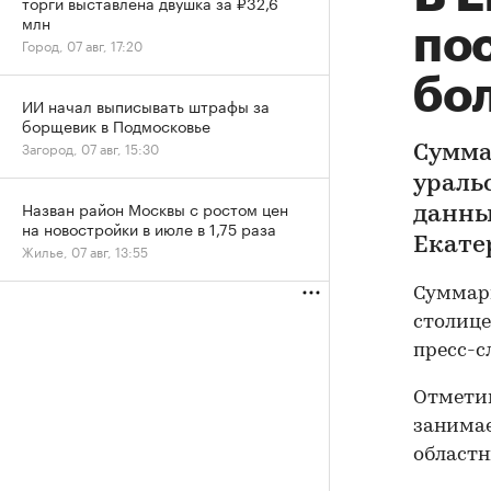
торги выставлена двушка за ₽32,6
млн
по
Город, 07 авг, 17:20
бол
ИИ начал выписывать штрафы за
борщевик в Подмосковье
Загород, 07 авг, 15:30
Сумма
уральс
Назван район Москвы с ростом цен
данны
на новостройки в июле в 1,75 раза
Екате
Жилье, 07 авг, 13:55
Суммарн
столице
пресс-с
Отметим
занимае
областн