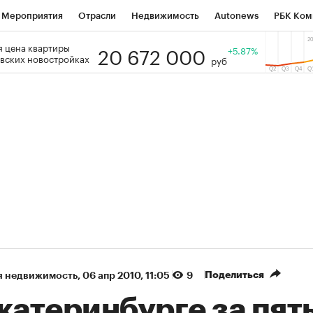
Мероприятия
Отрасли
Недвижимость
Autonews
РБК Ком
20 672 000
 цена квартиры
 РБК
РБК Образование
РБК Курсы
РБК Life
+5.87%
Тренды
Виз
вских новостройках
руб
ь
Крипто
РБК Бизнес-среда
Дискуссионный клуб
Исследо
зета
Спецпроекты СПб
Конференции СПб
Спецпроекты
кономика
Бизнес
Технологии и медиа
Финансы
Рынок на
8%)
(+30,78%)
«Русагро» ₽120
Ozon
Купить
Купить
7
прогноз ПСБ к 26.07.27
прог
Поделиться
я недвижимость
⁠,
06 апр 2010, 11:05
9
катеринбурге за пят