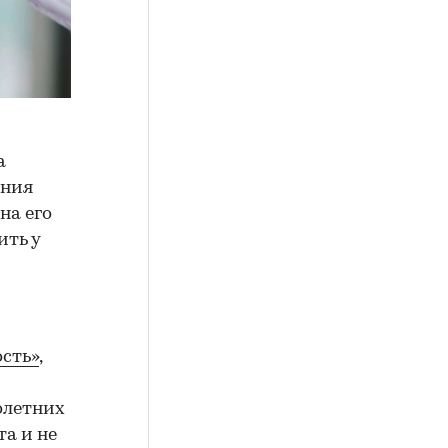
а
ения
на его
ить у
сть»
,
олетних
а и не