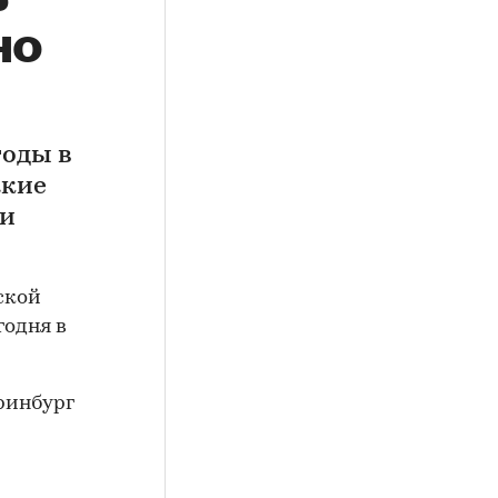
но
я
годы в
акие
ии
ской
годня в
еринбург