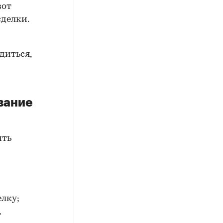
вот
сделки.
диться,
вание
ить
елку;
,