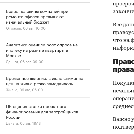
просроч
Более половины компаний при
закончи
ремонте офисов превышают
изначальный бюджет
Все дан
Отрасль, 06 авг, 10:00
правоус
что на 
Аналитики оценили рост спроса на
информа
ипотеку на разные квартиры в
Москве
Прав
Деньги, 06 авг, 09:00
права
Временное явление: в июле снижение
цен на жилье резко замедлилось
Покупк
Жилье, 06 авг, 06:00
печальн
операци
ЦБ оценил ставки проектного
среднес
финансирования для застройщиков
России
Важно у
Деньги, 05 авг, 18:13
подтве