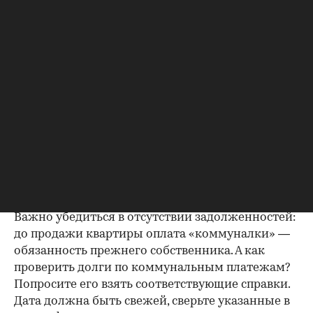
Идеально, если в жилище никто не
зарегистрирован. Верить на слово не стоит,
попросите продавца документально
подтвердить этот факт. Проверка прописанных в
квартире заключается в получении архивной
выписки из домовой книги — это даст
возможность убедиться, что вы не получите в
нагрузку жильцов, имеющих право пользования.
Справка об отсутствии
задолженности по коммунальным
платежам
Важно убедиться в отсутствии задолженностей:
до продажи квартиры оплата «коммуналки» —
обязанность прежнего собственника. А как
проверить долги по коммунальным платежам?
Попросите его взять соответствующие справки.
Дата должна быть свежей, сверьте указанные в