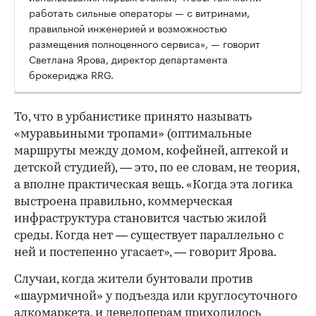
работать сильные операторы — с витринами,
правильной инженерией и возможностью
размещения полноценного сервиса», — говорит
Светлана Ярова, директор департамента
брокериджа RRG.
00:00
/
00:00
То, что в урбанистике принято называть
«муравьиными тропами» (оптимальные
маршруты между домом, кофейней, аптекой и
детской студией), — это, по ее словам, не теория,
а вполне практическая вещь. «Когда эта логика
выстроена правильно, коммерческая
инфраструктура становится частью жилой
среды. Когда нет — существует параллельно с
ней и постепенно угасает», — говорит Ярова.
Случаи, когда жители бунтовали против
«шаурмичной» у подъезда или круглосуточного
алкомаркета, и девелоперам приходилось