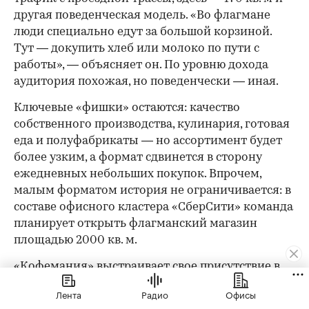
другая поведенческая модель. «Во флагмане
люди специально едут за большой корзиной.
Тут — докупить хлеб или молоко по пути с
работы», — объясняет он. По уровню дохода
аудитория похожая, но поведенчески — иная.
Ключевые «фишки» остаются: качество
собственного производства, кулинария, готовая
еда и полуфабрикаты — но ассортимент будет
более узким, а формат сдвинется в сторону
ежедневных небольших покупок. Впрочем,
малым форматом история не ограничивается: в
составе офисного кластера «СберСити» команда
планирует открыть флагманский магазин
площадью 2000 кв. м.
«Кофемания» выстраивает свое присутствие в
«СберСити» в той же логике индивидуального
Лента
Радио
Офисы
подхода. Для «СберСити» ключевыми