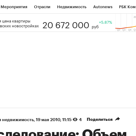
Мероприятия
Отрасли
Недвижимость
Autonews
РБК Ком
20 672 000
 цена квартиры
 РБК
РБК Образование
РБК Курсы
РБК Life
+5.87%
Тренды
Виз
вских новостройках
руб
ь
Крипто
РБК Бизнес-среда
Дискуссионный клуб
Исследо
зета
Спецпроекты СПб
Конференции СПб
Спецпроекты
кономика
Бизнес
Технологии и медиа
Финансы
Рынок на
(+36,73%)
(+31,32%
ВАТЭК ₽1 400
«Русагро» ₽120
Купить
гноз SberCIB к 27.07.27
прогноз ПСБ к 26.07.27
Поделиться
я недвижимость
⁠,
19 мая 2010, 11:15
4
следование: Объем