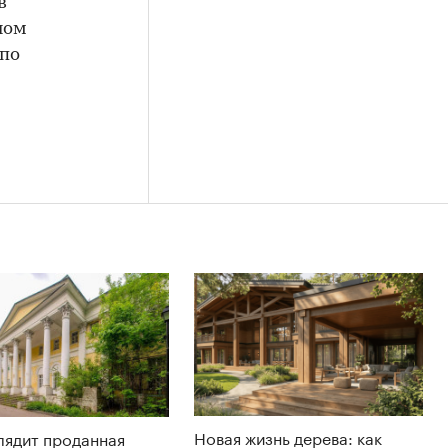
в
ном
 по
Новая жизнь дерева: как
лядит проданная