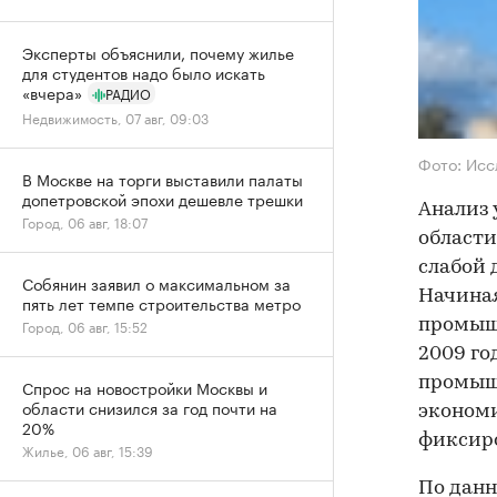
Эксперты объяснили, почему жилье
для студентов надо было искать
«вчера»
РАДИО
Недвижимость, 07 авг, 09:03
Фото: Исс
В Москве на торги выставили палаты
допетровской эпохи дешевле трешки
Анализ 
Город, 06 авг, 18:07
области
слабой 
Собянин заявил о максимальном за
Начиная
пять лет темпе строительства метро
Город, 06 авг, 15:52
промышл
2009 го
промышл
Спрос на новостройки Москвы и
области снизился за год почти на
экономи
20%
фиксиро
Жилье, 06 авг, 15:39
По дан