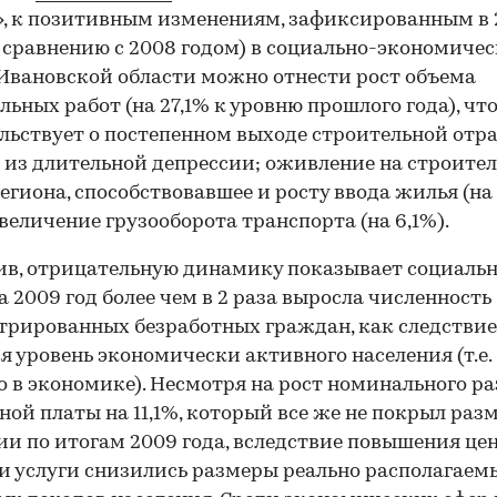
, к позитивным изменениям, зафиксированным в
о сравнению с 2008 годом) в социально-экономиче
Ивановской области можно отнести рост объема
льных работ (на 27,1% к уровню прошлого года), чт
льствует о постепенном выходе строительной отр
 из длительной депрессии; оживление на строите
егиона, способствовавшее и росту ввода жилья (на 
величение грузооборота транспорта (на 6,1%).
в, отрицательную динамику показывает социаль
За 2009 год более чем в 2 раза выросла численность
трированных безработных граждан, как следствие
я уровень экономически активного населения (т.е.
о в экономике). Несмотря на рост номинального р
ной платы на 11,1%, который все же не покрыл раз
и по итогам 2009 года, вследствие повышения цен
и услуги снизились размеры реально располагаем