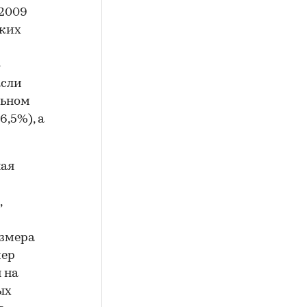
 2009
ских
о
асли
льном
6,5%), а
ная
,
азмера
мер
 на
ых