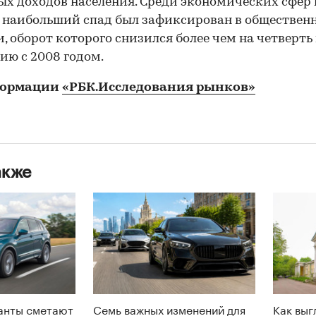
х доходов населения. Среди экономических сфер 
 наибольший спад был зафиксирован в обществен
, оборот которого снизился более чем на четверть
ию с 2008 годом.
формации
«РБК.Исследования рынков»
акже
анты сметают
Семь важных изменений для
Как выг