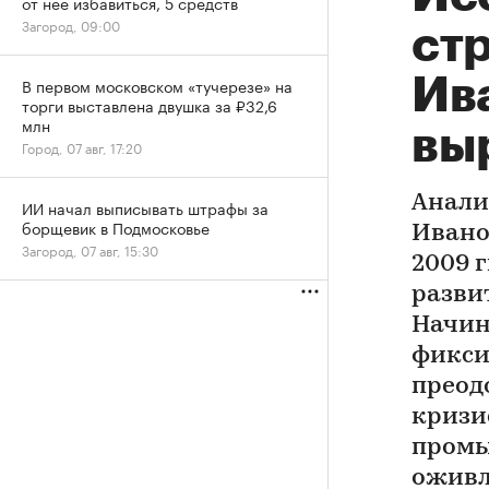
от нее избавиться, 5 средств
Загород, 09:00
ст
Ив
В первом московском «тучерезе» на
торги выставлена двушка за ₽32,6
млн
вы
Город, 07 авг, 17:20
Анали
ИИ начал выписывать штрафы за
борщевик в Подмосковье
Ивано
Загород, 07 авг, 15:30
2009 г
разви
Начин
фикси
преод
кризи
промы
оживл