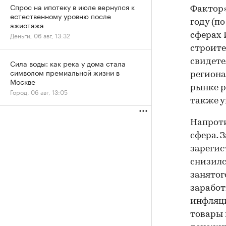
Спрос на ипотеку в июле вернулся к
Фактор»
естественному уровню после
году (п
ажиотажа
Деньги, 06 авг, 13:32
сферах 
строите
свидете
Сила воды: как река у дома стала
символом премиальной жизни в
региона
Москве
рынке р
Город, 06 авг, 13:05
также у
Напроти
сфера. 
зарегис
снизилс
занятог
заработ
инфляци
товары 