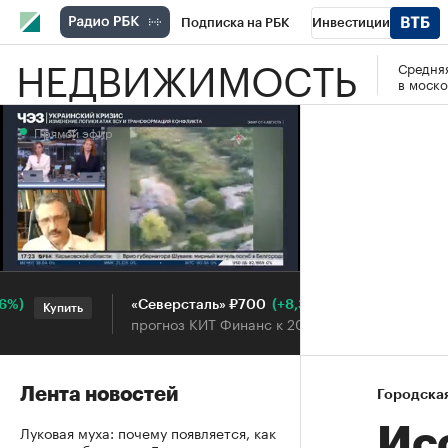
Подписка на РБК
Инвестиции
НЕДВИЖИМОСТЬ
Средняя
РБК Вино
Спорт
Школа управления
в моско
Национальные проекты
Город
Стил
Прямой эфир
Кредитные рейтинги
Франшизы
Га
Проверка контрагентов
Политика
Э
Прямой эфир
(+8,39%)
«Северсталь» ₽700
НО
Купить
Купить
прогноз КИТ Финанс к 20.07.27
про
Лента новостей
Городска
Луковая муха: почему появляется, как
Ис