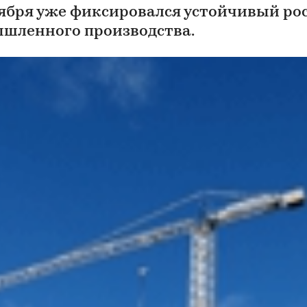
тября уже фиксировался устойчивый ро
шленного производства.