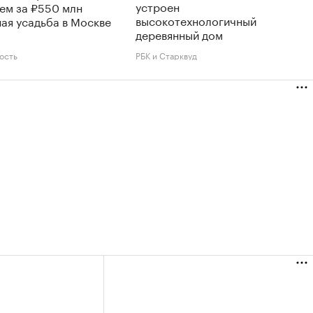
устроен
ем за ₽550 млн
высокотехнологичный
ая усадьба в Москве
деревянный дом
ость
РБК и Старквуд