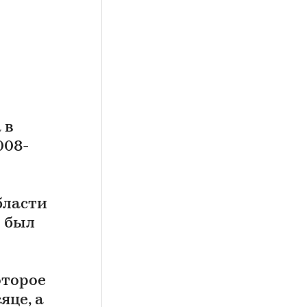
 в
008-
бласти
 был
оторое
яце, а