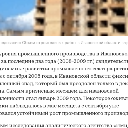
ледование: Объем строительных работ в Ивановской области вы
уровня промышленного производства в Ивановск
 за последние два года (2008-2009 гг.) свидетельст
динамике развития промышленного сектора регио
 с октября 2008 года, в Ивановской области фикс
енный спад, который был преодолен только в де
да. Самым кризисным месяцем для ивановской
енности стал январь 2009 года. Некоторое ожив
ки наблюдалось в мае месяце, а с сентября уже
вался устойчивый рост промышленного производ
ным
исследования
аналитического агентства «Им