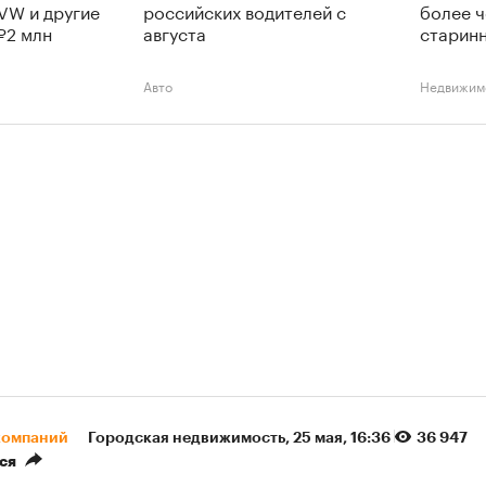
 VW и другие
российских водителей с
более ч
₽2 млн
августа
старинн
Авто
Недвижим
компаний
Городская недвижимость
⁠,
25 мая, 16:36
36 947
ся