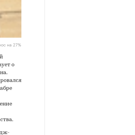
рос на 27%
ой
вует о
на.
ировался
кабре
ление
ства.
идж-