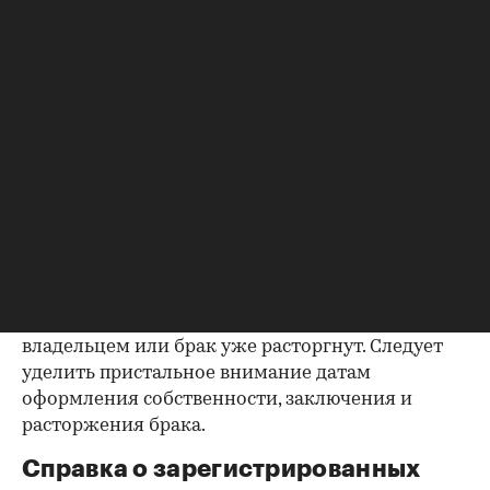
выписке имеются сведения об обременениях на
квартиру (ипотека, арест и т.д.), следует
запросить у продавца дополнительные
документы, например о выплате ипотеки, чтобы
убедиться в отсутствии препятствий к сделке.
Согласие второй половины на
продажу
Если жилье приобреталось в браке, необходимо
будет получить согласие второго супруга на
продажу, причем даже если он в
правоустанавливающем документе не числится
владельцем или брак уже расторгнут. Следует
уделить пристальное внимание датам
оформления собственности, заключения и
расторжения брака.
Справка о зарегистрированных