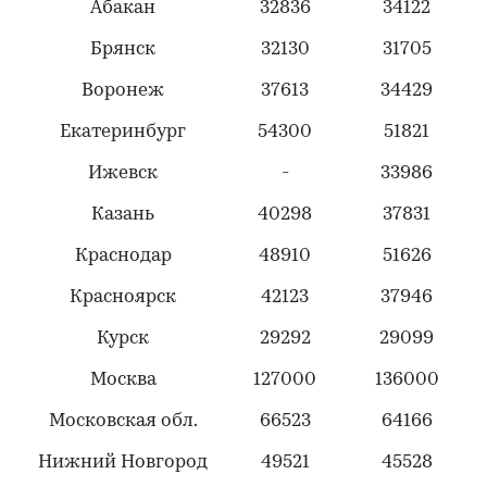
Абакан
32836
34122
Брянск
32130
31705
Воронеж
37613
34429
Екатеринбург
54300
51821
Ижевск
-
33986
Казань
40298
37831
Краснодар
48910
51626
Красноярск
42123
37946
Курск
29292
29099
Москва
127000
136000
Московская обл.
66523
64166
Нижний Новгород
49521
45528