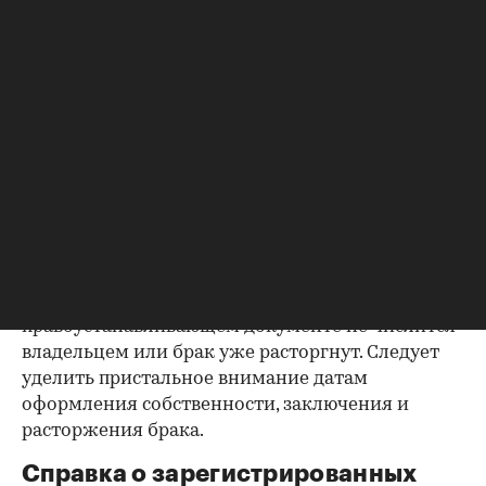
Как отмечают в «ИНКОМ-Недвижимости», если в
выписке имеются сведения об обременениях на
квартиру (ипотека, арест и т.д.), следует
запросить у продавца дополнительные
документы, например о выплате ипотеки, чтобы
убедиться в отсутствии препятствий к сделке.
Согласие второй половины на
продажу
Если жилье приобреталось в браке, необходимо
будет получить согласие второго супруга на
продажу, причем даже если он в
правоустанавливающем документе не числится
владельцем или брак уже расторгнут. Следует
уделить пристальное внимание датам
оформления собственности, заключения и
расторжения брака.
Справка о зарегистрированных