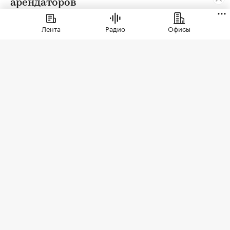
арендаторов
Лента
Радио
Офисы
Фото: СберСити
Советский гастроном был особым миром:
отдельно стоящее здание с центральным
входом, высокими потолками, отделами с
мясом, молоком и бакалеей. В 90-е эта система
распалась. Палатки, ларьки, кафешки, магазины