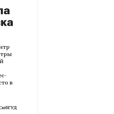
ла
ка
ентр
нтры
ой
ес-
сто в
 СибГУД