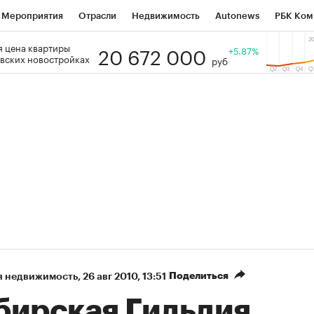
Мероприятия
Отрасли
Недвижимость
Autonews
РБК Ком
20 672 000
 цена квартиры
 РБК
РБК Образование
РБК Курсы
РБК Life
+5.87%
Тренды
Виз
вских новостройках
руб
ь
Крипто
РБК Бизнес-среда
Дискуссионный клуб
Исследо
зета
Спецпроекты СПб
Конференции СПб
Спецпроекты
кономика
Бизнес
Технологии и медиа
Финансы
Рынок на
Поделиться
я недвижимость
⁠,
26 авг 2010, 13:51
бирская Гильдия