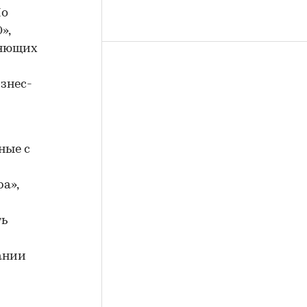
По
»,
ляющих
знес-
ные с
а»,
ть
ании