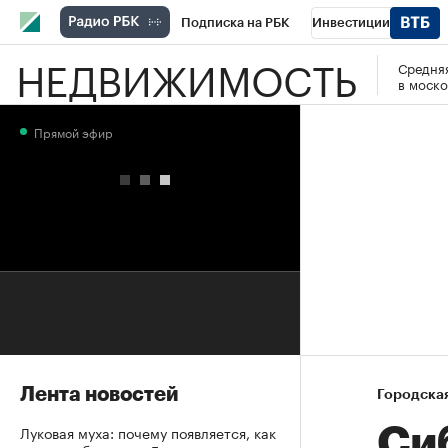
Подписка на РБК
Инвестиции
НЕДВИЖИМОСТЬ
Средняя
РБК Вино
Спорт
Школа управления
в моско
Национальные проекты
Город
Стил
Прямой эфир
Кредитные рейтинги
Франшизы
Га
Проверка контрагентов
Политика
Э
Лента новостей
Городска
Луковая муха: почему появляется, как
Си