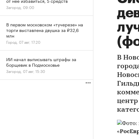
от нее избавиться, 5 средств
Загород, 09:00
де
лу
В первом московском «тучерезе» на
торги выставлена двушка за ₽32,6
млн
(фо
Город, 07 авг, 17:20
В Нов
ИИ начал выписывать штрафы за
борщевик в Подмосковье
город
Загород, 07 авг, 15:30
Новос
Гильд
комме
центр
катег
«
РосЕв