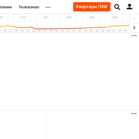
...
пании
Телеканал
ионеры
вания
личной валюты