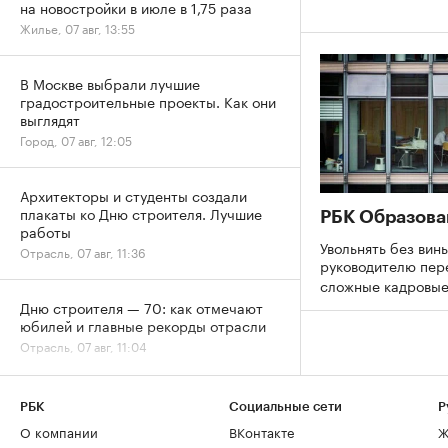
на новостройки в июле в 1,75 раза
Жилье, 07 авг, 13:55
В Москве выбрали лучшие
градостроительные проекты. Как они
выглядят
Город, 07 авг, 12:05
Архитекторы и студенты создали
плакаты ко Дню строителя. Лучшие
РБК Образова
работы
Увольнять без вины
Отрасль, 07 авг, 11:36
руководителю пер
сложные кадровы
Дню строителя — 70: как отмечают
юбилей и главные рекорды отрасли
Отрасль, 07 авг, 11:04
Рост цен на жилье в июле охватил все
РБК
Социальные сети
Р
округа Москвы
О компании
ВКонтакте
Ж
Жилье, 07 авг, 09:34