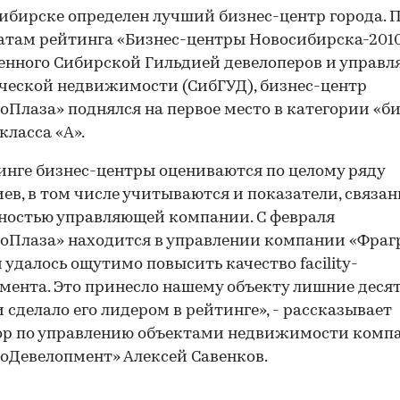
ибирске определен лучший бизнес-центр города. 
атам рейтинга «Бизнес-центры Новосибирска-2010
енного Сибирской Гильдией девелоперов и управ
еской недвижимости (СибГУД), бизнес-центр
оПлаза» поднялся на первое место в категории «би
класса «А».
инге бизнес-центры оцениваются по целому ряду
ев, в том числе учитываются и показатели, связан
ностью управляющей компании. С февраля
оПлаза» находится в управлении компании «Фрагр
 удалось ощутимо повысить качество facility-
ента. Это принесло нашему объекту лишние деся
и сделало его лидером в рейтинге», - рассказывает
ор по управлению объектами недвижимости комп
оДевелопмент» Алексей Савенков.