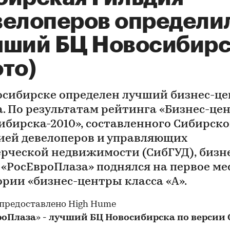
велоперов определи
чший БЦ Новосибирс
то)
осибирске определен лучший бизнес-ц
а. По результатам рейтинга «Бизнес-це
ибирска-2010», составленного Сибирск
ией девелоперов и управляющих
рческой недвижимости (СибГУД), бизн
 «РосЕвроПлаза» поднялся на первое ме
ории «бизнес-центры класса «А».
роПлаза
»
- лучший БЦ Новосибирска по версии