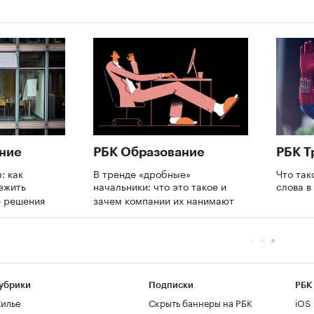
ние
РБК Образование
РБК Т
: как
В тренде «дробные»
Что так
ежить
начальники: что это такое и
слова 
е решения
зачем компании их нанимают
убрики
Подписки
РБК
илье
Скрыть баннеры на РБК
iOS