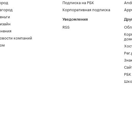
ород
Подписка на РБК
And
агород
Корпоративная подписка
AppG
еньги
Уведомления
Дру
изайн
RSS
Обл
нения
Кор
овости компаний
дом
ом
Хос
Рег
Зна
Сайт
РБК
Шко