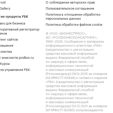
roid
О соблюдении авторских прав
allery
Пользовательское соглашение
Политика в отношении обработки
гие продукты РБК
персональных данных
ако для бизнеса
Политика обработки файлов cookie
поративный регистратор
енов
© ООО «БИЗНЕСПРЕСС»,
АО «РОСБИЗНЕСКОНСАЛТИНГ»,
тинг сайтов
1995–2026
. Сообщения и материалы
.решения
информационного агентства «РБК»
(свидетельство о регистрации
комства
средства массовой информации
 знакомств podbor.ru
выдано Федеральной службой
по надзору в сфере связи,
 Курсы
информационных технологий
ла управления РБК
и массовых коммуникаций
(Роскомнадзор) 09.12.2015 за номером
ИА №ФС77-63848) и сетевого издания
«РБК» (свидетельство о регистрации
средства массовой информации
выдано Федеральной службой
по надзору в сфере связи,
информационных технологий
и массовых коммуникаций
(Роскомнадзор) 03.12.2021 за номером
ЭЛ №ФС77-82385) сопровождаются