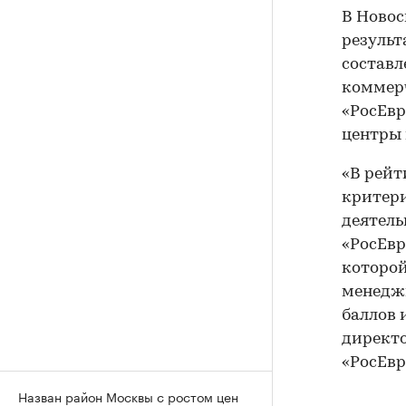
В Новос
результ
составл
коммерч
«РосЕвр
центры 
«В рейт
критери
деятель
«РосЕвр
которой
менеджм
баллов 
директ
«РосЕвр
Назван район Москвы с ростом цен