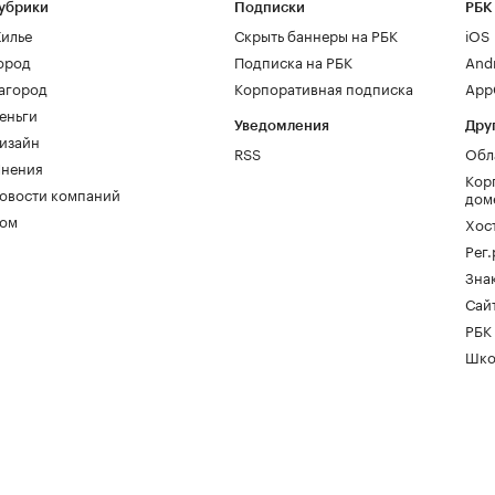
убрики
Подписки
РБК
илье
Скрыть баннеры на РБК
iOS
ород
Подписка на РБК
And
агород
Корпоративная подписка
AppG
еньги
Уведомления
Дру
изайн
RSS
Обл
нения
Кор
овости компаний
дом
ом
Хос
Рег
Зна
Сайт
РБК
Шко