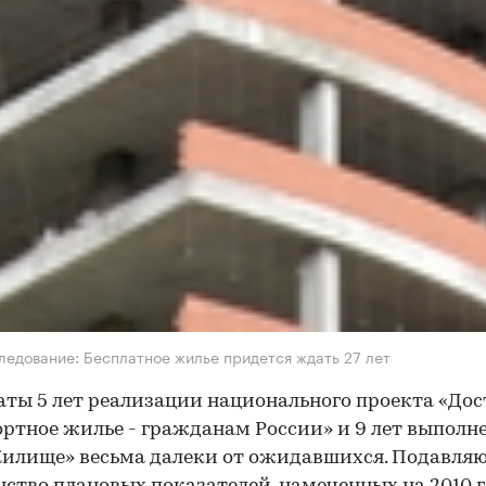
ледование: Бесплатное жилье придется ждать 27 лет
аты 5 лет реализации национального проекта «До
ртное жилье - гражданам России» и 9 лет выполн
илище» весьма далеки от ожидавшихся. Подавля