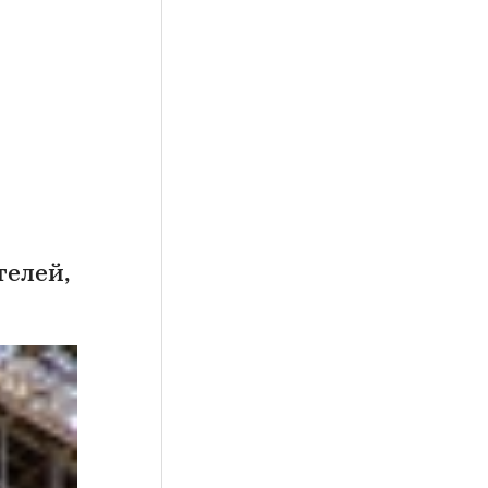
елей,