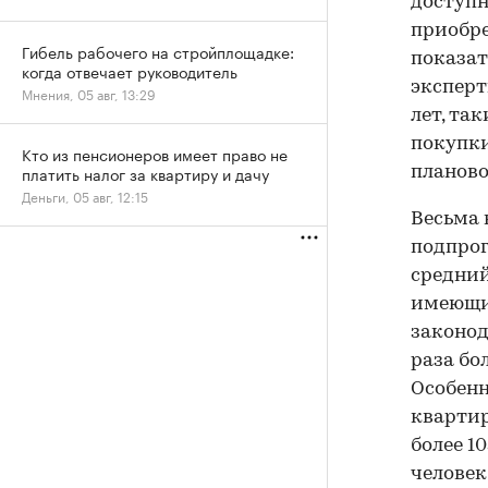
доступн
приобре
Гибель рабочего на стройплощадке:
показат
когда отвечает руководитель
эксперт
Мнения, 05 авг, 13:29
лет, та
покупки
Кто из пенсионеров имеет право не
платить налог за квартиру и дачу
планово
Деньги, 05 авг, 12:15
Весьма 
подпрог
средний
имеющим
законода
раза бо
Особенн
квартир
более 1
человек