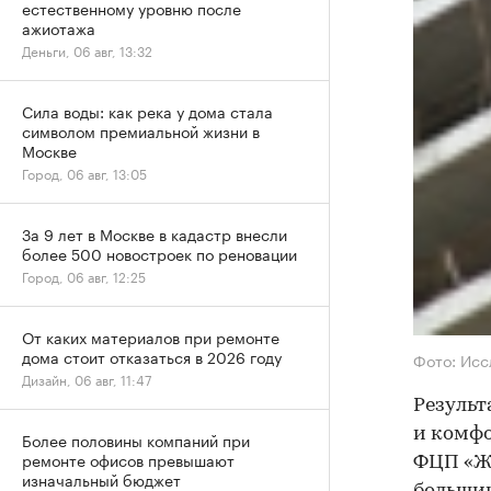
естественному уровню после
ажиотажа
Деньги, 06 авг, 13:32
Сила воды: как река у дома стала
символом премиальной жизни в
Москве
Город, 06 авг, 13:05
За 9 лет в Москве в кадастр внесли
более 500 новостроек по реновации
Город, 06 авг, 12:25
От каких материалов при ремонте
дома стоит отказаться в 2026 году
Фото: Исс
Дизайн, 06 авг, 11:47
Результ
и комфо
Более половины компаний при
ремонте офисов превышают
ФЦП «Ж
изначальный бюджет