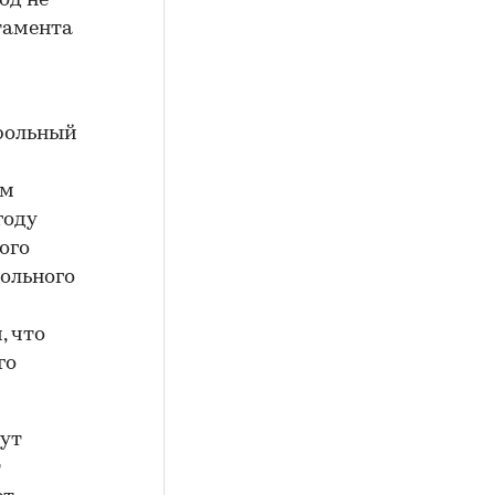
од не
тамента
рольный
ом
году
ого
рольного
, что
го
дут
т