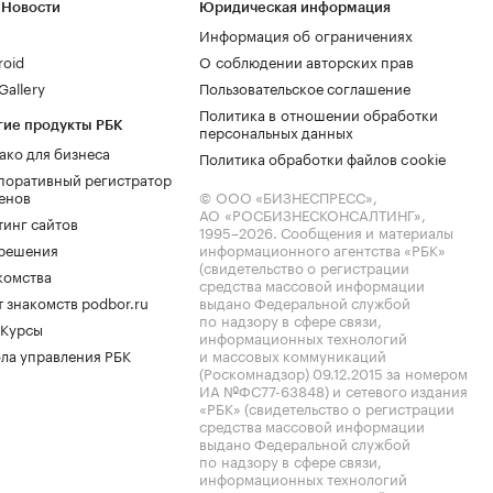
 Новости
Юридическая информация
Информация об ограничениях
roid
О соблюдении авторских прав
allery
Пользовательское соглашение
Политика в отношении обработки
гие продукты РБК
персональных данных
ако для бизнеса
Политика обработки файлов cookie
поративный регистратор
енов
© ООО «БИЗНЕСПРЕСС»,
АО «РОСБИЗНЕСКОНСАЛТИНГ»,
тинг сайтов
1995–2026
. Сообщения и материалы
.решения
информационного агентства «РБК»
(свидетельство о регистрации
комства
средства массовой информации
 знакомств podbor.ru
выдано Федеральной службой
по надзору в сфере связи,
 Курсы
информационных технологий
ла управления РБК
и массовых коммуникаций
(Роскомнадзор) 09.12.2015 за номером
ИА №ФС77-63848) и сетевого издания
«РБК» (свидетельство о регистрации
средства массовой информации
выдано Федеральной службой
по надзору в сфере связи,
информационных технологий