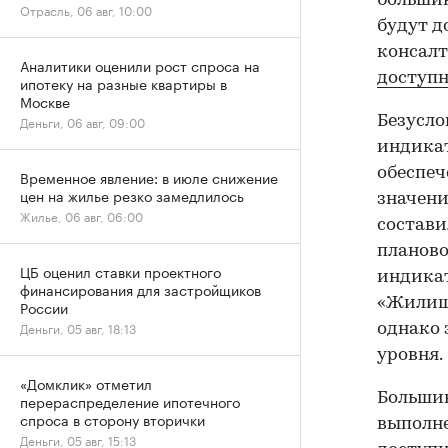
большин
Отрасль, 06 авг, 10:00
будут д
консалт
Аналитики оценили рост спроса на
доступн
ипотеку на разные квартиры в
Москве
Деньги, 06 авг, 09:00
Безусл
индикат
обеспеч
Временное явление: в июле снижение
цен на жилье резко замедлилось
значении
Жилье, 06 авг, 06:00
состави
планово
ЦБ оценил ставки проектного
индикат
финансирования для застройщиков
«Жилище
России
Деньги, 05 авг, 18:13
однако 
уровня.
«Домклик» отметил
Большин
перераспределение ипотечного
спроса в сторону вторички
выполне
Деньги, 05 авг, 15:13