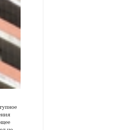
ступное
ения
ющее