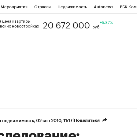
Мероприятия
Отрасли
Недвижимость
Autonews
РБК Ком
20 672 000
 цена квартиры
Образование
РБК Курсы
РБК Life
Тренды
+5.87%
Визионеры
Н
вских новостройках
руб
Дискуссионный клуб
Исследования
Кредитные рейтинги
Фр
Спецпроекты
Проверка контрагентов
Политика
Экономи
к наличной валюты
Поделиться
я недвижимость
⁠,
02 сен 2010, 11:17
следование: