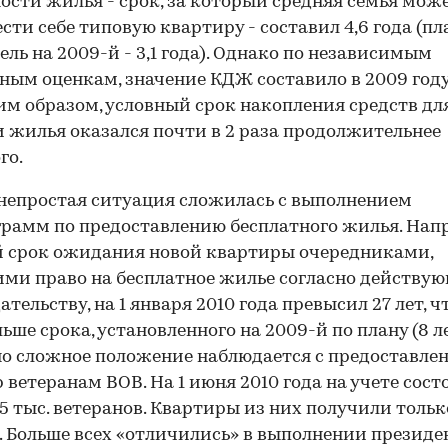
ости жилья - срок, за который средняя семья мож
сти себе типовую квартиру - составил 4,6 года (п
ель на 2009-й - 3,1 года). Однако по независимым
ным оценкам, значение КДЖ составило в 2009 году
ким образом, условный срок накопления средств дл
 жилья оказался почти в 2 раза продолжительнее
го.
непростая ситуация сложилась с выполнением
рамм по предоставлению бесплатного жилья. Нап
 срок ожидания новой квартиры очередниками,
и право на бесплатное жилье согласно действу
тельству, на 1 января 2010 года превысил 27 лет, чт
льше срока, установленного на 2009-й по плану (8 ле
о сложное положение наблюдается с предоставле
 ветеранам ВОВ. На 1 июня 2010 года на учете сост
05 тыс. ветеранов. Квартиры из них получили только
. Больше всех «отличились» в выполнении президе