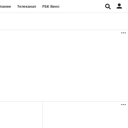
пании
Телеканал
РБК Вино
ациональные проекты
Город
аншизы
Газета
ка
Бизнес