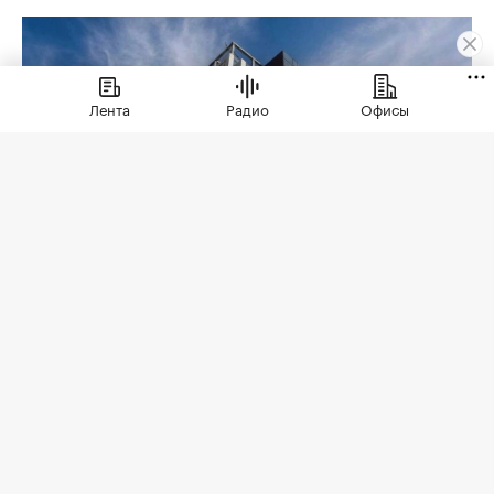
Лента
Радио
Офисы
Фото: СберСити
Советский гастроном был особым миром:
отдельно стоящее здание с центральным
входом, высокими потолками, отделами с
мясом, молоком и бакалеей. В 90-е эта система
распалась. Палатки, ларьки, кафешки, магазины