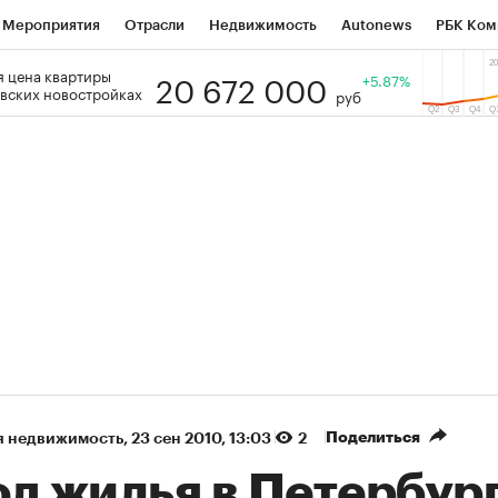
Мероприятия
Отрасли
Недвижимость
Autonews
РБК Ком
20 672 000
 цена квартиры
 РБК
РБК Образование
РБК Курсы
РБК Life
+5.87%
Тренды
Виз
вских новостройках
руб
ь
Крипто
РБК Бизнес-среда
Дискуссионный клуб
Исследо
зета
Спецпроекты СПб
Конференции СПб
Спецпроекты
кономика
Бизнес
Технологии и медиа
Финансы
Рынок на
(+9,48%)
«Северсталь» ₽700
НОВАТЭК ₽1 40
Купить
прогноз КИТ Финанс к 20.07.27
прогноз SberCIB 
Поделиться
я недвижимость
⁠,
23 сен 2010, 13:03
2
д жилья в Петербург