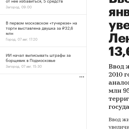
от нее избавиться, 5 средств
Загород, 09:00
янв
уве
В первом московском «тучерезе» на
торги выставлена двушка за ₽32,6
млн
Ле
Город, 07 авг, 17:20
13
ИИ начал выписывать штрафы за
борщевик в Подмосковье
Загород, 07 авг, 15:30
Ввод 
2010 г
анало
млн 95
терри
госуд
Ввод жи
увеличи