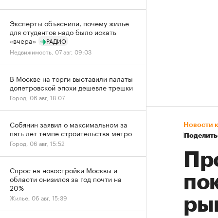
Эксперты объяснили, почему жилье
для студентов надо было искать
«вчера»
РАДИО
Недвижимость, 07 авг, 09:03
В Москве на торги выставили палаты
допетровской эпохи дешевле трешки
Город, 06 авг, 18:07
Собянин заявил о максимальном за
Новости 
пять лет темпе строительства метро
Поделить
Город, 06 авг, 15:52
Пр
Спрос на новостройки Москвы и
по
области снизился за год почти на
20%
Жилье, 06 авг, 15:39
ры