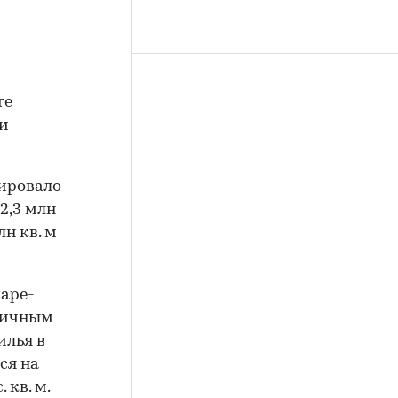
ге
 и
зировало
2,3 млн
лн кв. м
варе-
огичным
илья в
ся на
 кв. м.