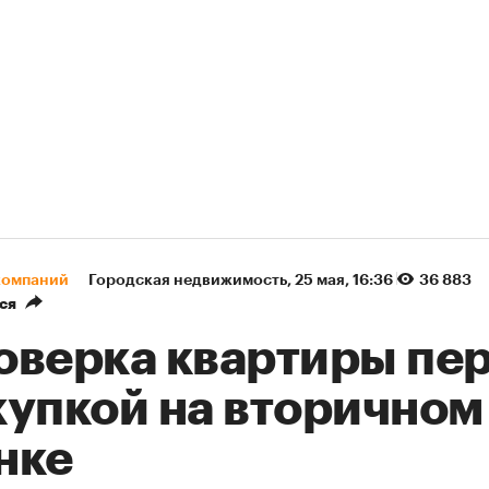
компаний
Городская недвижимость
⁠,
25 мая, 16:36
36 883
ся
оверка квартиры пе
купкой на вторичном
нке