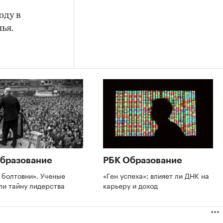
оду в
ья.
бразование
РБК Образование
 болтовни». Ученые
«Ген успеха»: влияет ли ДНК на
ли тайну лидерства
карьеру и доход