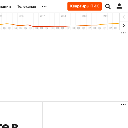
...
пании
Телеканал
ионеры
вания
личной валюты
(+38,88%)
(+30,78%)
0
«Русагро» ₽120
Купить
Купить
к 27.07.27
прогноз ПСБ к 26.07.27
е в