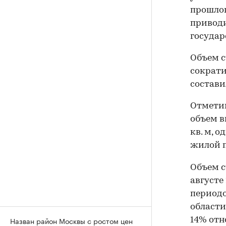
прошлого
привод
государ
Объем с
сократи
состави
Отметим
объем в
кв. м, 
жилой 
Объем с
августе
периодо
области
Назван район Москвы с ростом цен
14% отн