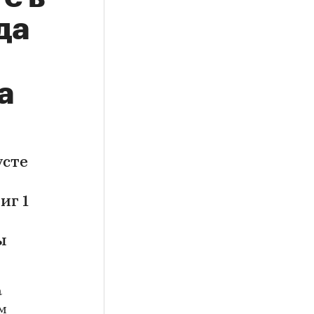
да
а
усте
иг 1
ы
а
ом