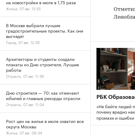
на новостройки в июле в 1,75 раза
Жилье, 07 авг, 13:55
Отметим
Ленобла
В Москве выбрали лучшие
градостроительные проекты. Как они
выглядят
Город, 07 авг, 12:05
Архитекторы и студенты создали
плакаты ко Дню строителя. Лучшие
работы
Отрасль, 07 авг, 11:36
Дню строителя — 70: как отмечают
РБК Образова
юбилей и главные рекорды отрасли
Отрасль, 07 авг, 11:04
«Не бейте людей п
почему вредно нак
промахи и ошибк
Рост цен на жилье в июле охватил все
округа Москвы
Жилье, 07 авг, 09:34