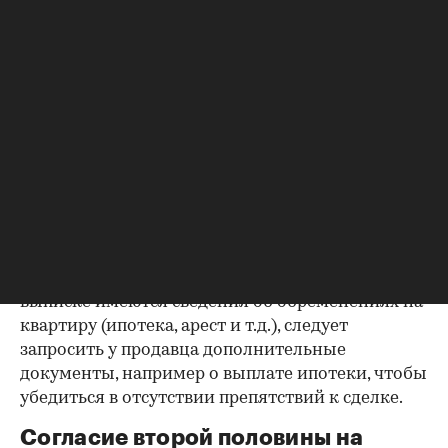
несоответствий.
Выписка из ЕГРН — реестра
собственников
Выписка ЕГРН при покупке вторички содержит
актуальную информацию о квартире и ее
собственниках, не поленитесь сверить ее с
данными из прочих документов.
Несовпадение — повод к более углубленной
проверке.
Как отмечают в «ИНКОМ-Недвижимости», если в
выписке имеются сведения об обременениях на
квартиру (ипотека, арест и т.д.), следует
запросить у продавца дополнительные
документы, например о выплате ипотеки, чтобы
убедиться в отсутствии препятствий к сделке.
Согласие второй половины на