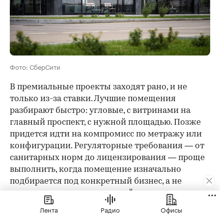
Фото: СберСити
В премиальные проекты заходят рано, и не
только из-за ставки. Лучшие помещения
разбирают быстро: угловые, с витринами на
главный проспект, с нужной площадью. Позже
придется идти на компромисс по метражу или
конфигурации. Регуляторные требования — от
санитарных норм до лицензирования — проще
выполнить, когда помещение изначально
подбирается под конкретный бизнес, а не
адаптируется под остаточный вариант.
Лента
Радио
Офисы
Три первых крупных арендатора, которые уже