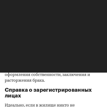
запросить у продавца дополнительные
документы, например о выплате ипотеки, чтобы
убедиться в отсутствии препятствий к сделке.
Согласие второй половины на
продажу
Если жилье приобреталось в браке, необходимо
будет получить согласие второго супруга на
продажу, причем даже если он в
правоустанавливающем документе не числится
владельцем или брак уже расторгнут. Следует
уделить пристальное внимание датам
оформления собственности, заключения и
расторжения брака.
Справка о зарегистрированных
лицах
Идеально, если в жилище никто не