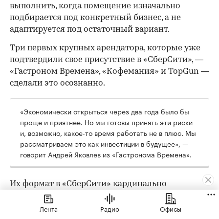
выполнить, когда помещение изначально
подбирается под конкретный бизнес, а не
адаптируется под остаточный вариант.
Три первых крупных арендатора, которые уже
подтвердили свое присутствие в «СберСити», —
«Гастроном Времена», «Кофемания» и TopGun —
сделали это осознанно.
«Экономически открыться через два года было бы
проще и приятнее. Но мы готовы принять эти риски
и, возможно, какое-то время работать не в плюс. Мы
рассматриваем это как инвестиции в будущее», —
говорит Андрей Яковлев из «Гастронома Времена».
Их формат в «СберСити» кардинально
отличается от флагманского: там 2000 кв. м и
трафик с проездной трассы, здесь — 170 кв. м и
Лента
Радио
Офисы