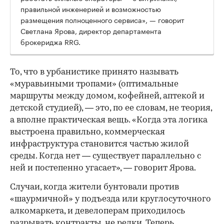
правильной инженерией и возможностью
размещения полноценного сервиса», — говорит
Светлана Ярова, директор департамента
брокериджа RRG.
00:00
/
00:00
То, что в урбанистике принято называть
«муравьиными тропами» (оптимальные
маршруты между домом, кофейней, аптекой и
детской студией), — это, по ее словам, не теория,
а вполне практическая вещь. «Когда эта логика
выстроена правильно, коммерческая
инфраструктура становится частью жилой
среды. Когда нет — существует параллельно с
ней и постепенно угасает», — говорит Ярова.
Случаи, когда жители бунтовали против
«шаурмичной» у подъезда или круглосуточного
алкомаркета, и девелоперам приходилось
разрывать контракты, не редки. Теперь