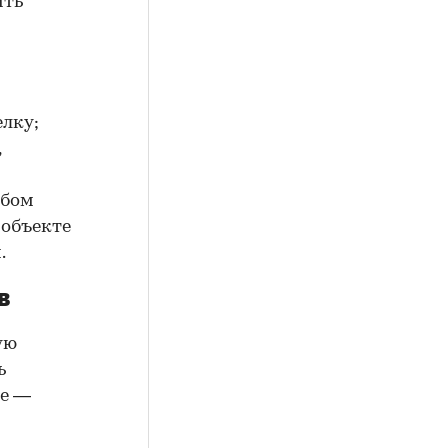
ить
елку;
,
юбом
 объекте
.
в
ую
ь
ие —