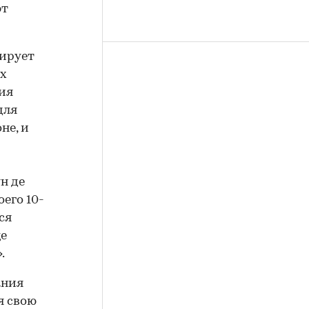
ют
рирует
их
ия
для
не, и
н де
оего 10-
ся
ще
.
ания
я свою