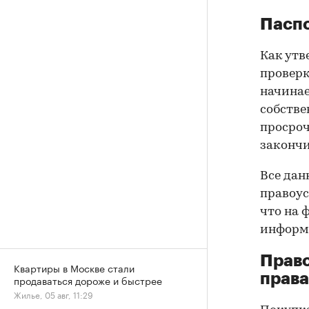
Паспо
Как утв
проверк
начинае
собстве
просроч
закончи
Все дан
правоус
что на 
информа
Прав
Квартиры в Москве стали
права
продаваться дороже и быстрее
Жилье, 05 авг, 11:29