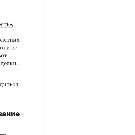
сть»
,
олетних
а и не
вот
сделки.
диться,
вание