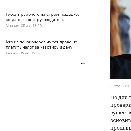
Гибель рабочего на стройплощадке:
когда отвечает руководитель
Мнения, 05 авг, 13:29
Кто из пенсионеров имеет право не
платить налог за квартиру и дачу
Деньги, 05 авг, 12:15
Фото: «И
Но для 
проверк
существ
основны
продав