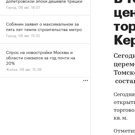
допетровской эпохи дешевле трешки
Город, 06 авг, 18:07
це
то
Собянин заявил о максимальном за
пять лет темпе строительства метро
Город, 06 авг, 15:52
Ке
Спрос на новостройки Москвы и
Сегод
области снизился за год почти на
20%
церем
Жилье, 06 авг, 15:39
Томск
состав
Сегодня
открыти
торговог
кв. м.
Отметим