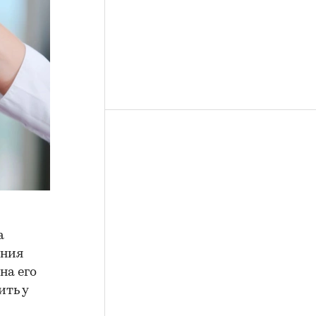
а
ения
на его
ить у