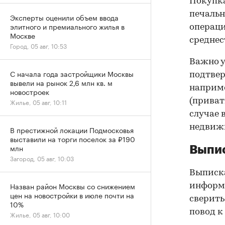
Покупк
печальн
Эксперты оценили объем ввода
элитного и премиального жилья в
операци
Москве
среднес
Город, 05 авг, 10:53
Важно у
С начала года застройщики Москвы
подтве
вывели на рынок 2,6 млн кв. м
наприме
новостроек
(приват
Жилье, 05 авг, 10:11
случае 
недвижи
В престижной локации Подмосковья
выставили на торги поселок за ₽190
млн
Выпис
Загород, 05 авг, 10:03
Выписка
Назван район Москвы со снижением
информа
цен на новостройки в июле почти на
сверить
10%
повод к
Жилье, 05 авг, 10:00