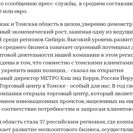
по ссообщению пресс-службы, в среднем составля
0 млн евро.
 как и Томская область в целом, уверенно демонст
ный экономический рост, занимая одну из ведущ
 среди регионов Сибири. Высокий уровень развит
и среднего бизнеса означает огромный потенциал 
товой деятельности нашей компании в этом регио
дены в том, что совместно с томскими клиентами
укрепить наши позиции, - сказал на открытии
ьный директор МЕТРО Кэш энд Керри, Россия Йеру
 Торговый центр в Томске - особый для нас. В год св
омпания открыла торговый центр, который являет
нием инновационных проектов, нацеленных на е
 соответствие потребностям и запросам клиентов»
 область стала 37 российским регионом, где комп
ает развитие мелкооптового бизнеса, осуществля