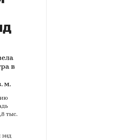
нд
вела
ра в
. м.
нию
адь
,8 тыс.
 энд