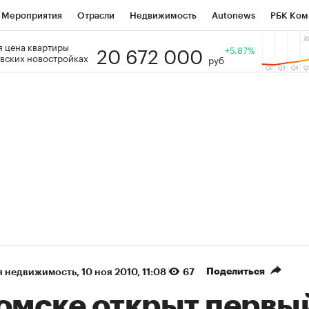
Мероприятия
Отрасли
Недвижимость
Autonews
РБК Ком
20 672 000
 цена квартиры
 РБК
РБК Образование
РБК Курсы
РБК Life
+5.87%
Тренды
Виз
вских новостройках
руб
ь
Крипто
РБК Бизнес-среда
Дискуссионный клуб
Исследо
зета
Спецпроекты СПб
Конференции СПб
Спецпроекты
кономика
Бизнес
Технологии и медиа
Финансы
Рынок на
(+87,41%)
(+30,12%)
5 450
АФК «Система» ₽12
Купить
Ку
 ПСБ к 29.07.27
прогноз БКС к 15.07.27
Поделиться
я недвижимость
⁠,
10 ноя 2010, 11:08
67
Томске открыт первы