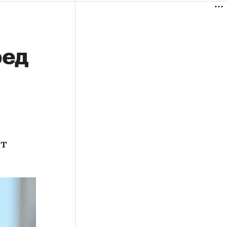
ред
ет