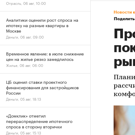
Отрасль, 06 авг, 10:00
Новости 
Аналитики оценили рост спроса на
Поделить
ипотеку на разные квартиры в
Москве
Пр
Деньги, 06 авг, 09:00
по
Временное явление: в июле снижение
ры
цен на жилье резко замедлилось
Жилье, 06 авг, 06:00
Плани
ЦБ оценил ставки проектного
рассч
финансирования для застройщиков
России
комфо
Деньги, 05 авг, 18:13
«Домклик» отметил
перераспределение ипотечного
спроса в сторону вторички
Деньги, 05 авг, 15:13