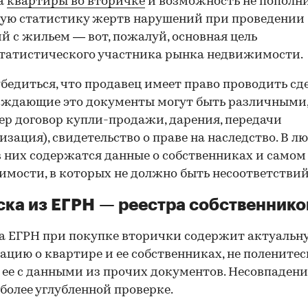
а
квартиры во вторичке
и возможность не пополн
ую статистику жертв нарушений при проведении
й с жильем — вот, пожалуй, основная цель
татистического участника рынка недвижимости.
00:00
/
00:00
бедиться, что продавец имеет право проводить сд
рждающие это документы могут быть различными
р договор купли-продажи, дарения, передачи
изация), свидетельство о праве на наследство. В л
в них содержатся данные о собственниках и самом
мости, в которых не должно быть несоответствий
ка из ЕГРН — реестра собственнико
 ЕГРН при покупке вторички содержит актуальн
цию о квартире и ее собственниках, не поленитес
 ее с данными из прочих документов. Несовпаден
 более углубленной проверке.