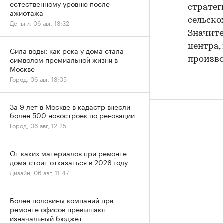
естественному уровню после
стратег
ажиотажа
сельск
Деньги, 06 авг, 13:32
Значите
центра,
Сила воды: как река у дома стала
символом премиальной жизни в
произв
Москве
Город, 06 авг, 13:05
За 9 лет в Москве в кадастр внесли
более 500 новостроек по реновации
Город, 06 авг, 12:25
От каких материалов при ремонте
дома стоит отказаться в 2026 году
Дизайн, 06 авг, 11:47
Более половины компаний при
ремонте офисов превышают
изначальный бюджет