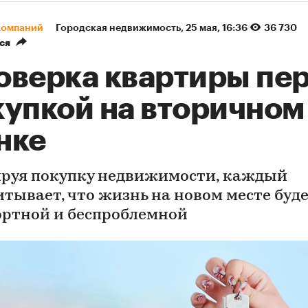
компаний
Городская недвижимость
⁠,
25 мая, 16:36
36 730
ся
оверка квартиры пе
купкой на вторичном
нке
руя покупку недвижимости, каждый
итывает, что жизнь на новом месте буд
ртной и беспроблемной