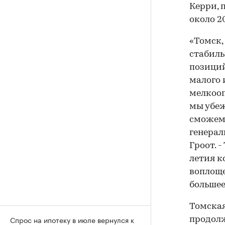
Керри, 
около 2
«Томск,
стабиль
позиций
малого 
мелкооп
мы убеж
сможем 
генерал
Гроот. -
летия к
воплоще
большее
Томская
Спрос на ипотеку в июле вернулся к
продолж