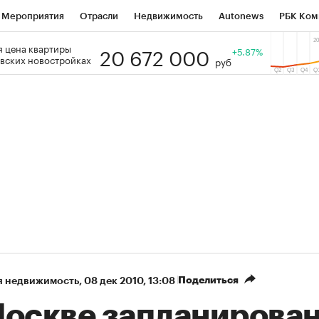
Мероприятия
Отрасли
Недвижимость
Autonews
РБК Ком
20 672 000
 цена квартиры
 РБК
РБК Образование
РБК Курсы
РБК Life
+5.87%
Тренды
Виз
вских новостройках
руб
ь
Крипто
РБК Бизнес-среда
Дискуссионный клуб
Исследо
зета
Спецпроекты СПб
Конференции СПб
Спецпроекты
кономика
Бизнес
Технологии и медиа
Финансы
Рынок на
Поделиться
я недвижимость
⁠,
08 дек 2010, 13:08
Москве запланирова