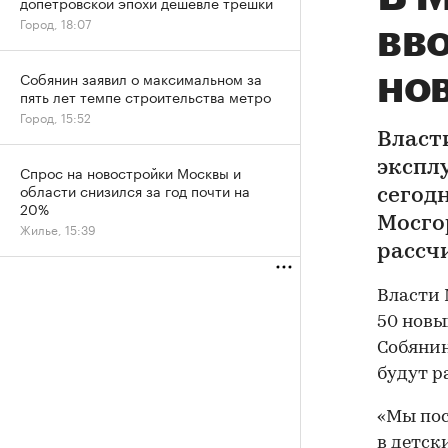
допетровской эпохи дешевле трешки
Город, 18:07
вв
но
Собянин заявил о максимальном за
пять лет темпе строительства метро
Город, 15:52
Власт
экспл
Спрос на новостройки Москвы и
области снизился за год почти на
сегод
20%
Мосго
Жилье, 15:39
рассчи
Власти 
50 новы
Собянин
будут р
«Мы пос
в детск