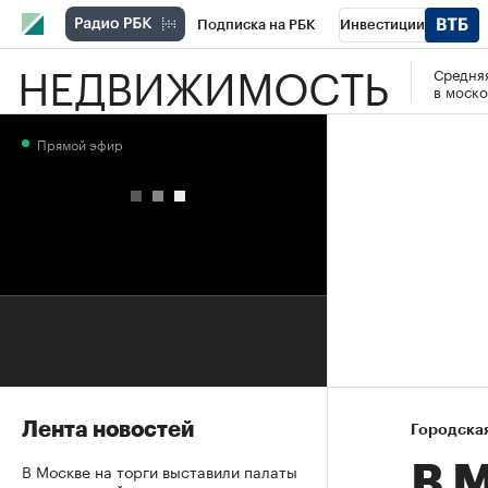
Подписка на РБК
Инвестиции
НЕДВИЖИМОСТЬ
Средняя
РБК Вино
Спорт
Школа управления
в моско
Национальные проекты
Город
Стил
Прямой эфир
Кредитные рейтинги
Франшизы
Га
Проверка контрагентов
Политика
Э
Лента новостей
Городска
В Москве на торги выставили палаты
В 