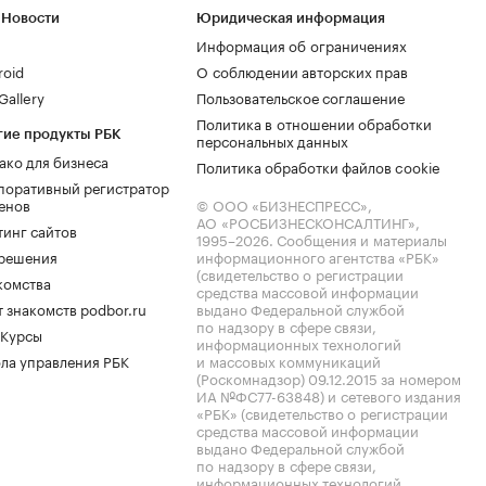
 Новости
Юридическая информация
Информация об ограничениях
roid
О соблюдении авторских прав
allery
Пользовательское соглашение
Политика в отношении обработки
гие продукты РБК
персональных данных
ако для бизнеса
Политика обработки файлов cookie
поративный регистратор
енов
© ООО «БИЗНЕСПРЕСС»,
АО «РОСБИЗНЕСКОНСАЛТИНГ»,
тинг сайтов
1995–2026
. Сообщения и материалы
.решения
информационного агентства «РБК»
(свидетельство о регистрации
комства
средства массовой информации
 знакомств podbor.ru
выдано Федеральной службой
по надзору в сфере связи,
 Курсы
информационных технологий
ла управления РБК
и массовых коммуникаций
(Роскомнадзор) 09.12.2015 за номером
ИА №ФС77-63848) и сетевого издания
«РБК» (свидетельство о регистрации
средства массовой информации
выдано Федеральной службой
по надзору в сфере связи,
информационных технологий