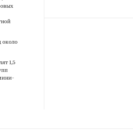
совых
тной
д около
ят 1,5
упп
мини-