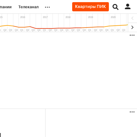
...
пании
Телеканал
ионеры
вания
личной валюты
н