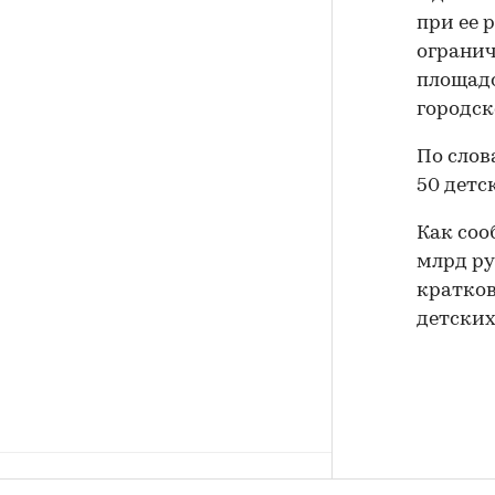
при ее 
огранич
площадо
городск
По слов
50 детс
Как соо
млрд ру
кратков
детских
Спрос на ипотеку в июле вернулся к