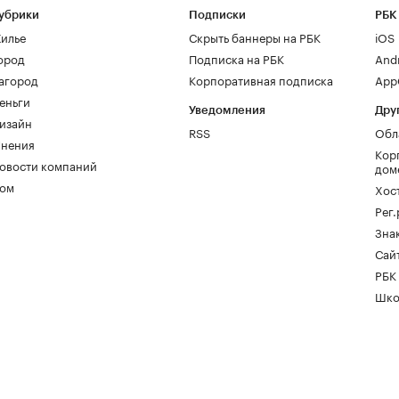
убрики
Подписки
РБК
илье
Скрыть баннеры на РБК
iOS
ород
Подписка на РБК
And
агород
Корпоративная подписка
AppG
еньги
Уведомления
Дру
изайн
RSS
Обл
нения
Кор
овости компаний
дом
ом
Хос
Рег
Зна
Сайт
РБК
Шко