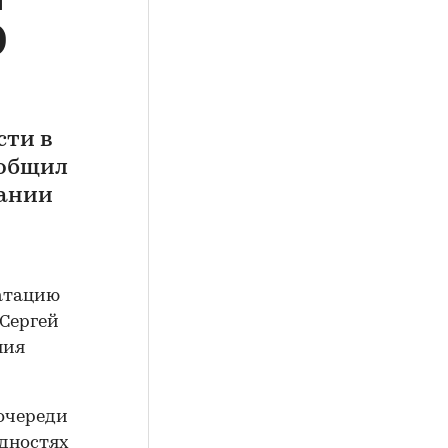
0
сти в
ообщил
дании
уатацию
 Сергей
ния
очереди
удностях