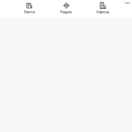
Лента
Радио
Офисы
Фото: СберСити
Советский гастроном был особым миром:
отдельно стоящее здание с центральным
входом, высокими потолками, отделами с
мясом, молоком и бакалеей. В 90-е эта система
распалась. Палатки, ларьки, кафешки, магазины