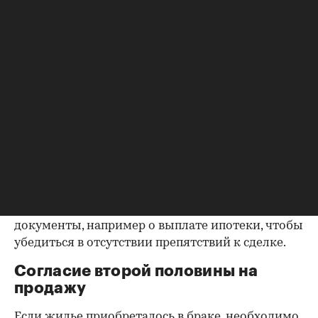
собственников
Выписка ЕГРН при покупке вторички содержит
актуальную информацию о квартире и ее
собственниках, не поленитесь сверить ее с
данными из прочих документов.
Несовпадение — повод к более углубленной
проверке.
Как отмечают в «ИНКОМ-Недвижимости», если в
выписке имеются сведения об обременениях на
квартиру (ипотека, арест и т.д.), следует
запросить у продавца дополнительные
документы, например о выплате ипотеки, чтобы
убедиться в отсутствии препятствий к сделке.
Согласие второй половины на
продажу
Если жилье приобреталось в браке, необходимо