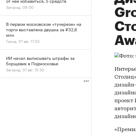
от нее избавиться, 5 средств
Загород, 09:00
Gr
Сто
В первом московском «тучерезе» на
торги выставлена двушка за ₽32,6
млн
Aw
Город, 07 авг, 17:20
ИИ начал выписывать штрафы за
борщевик в Подмосковье
Загород, 07 авг, 15:30
Интерье
Столиц»
дизайн-
дизайна
проект 
авторит
дизайне
«Премиа