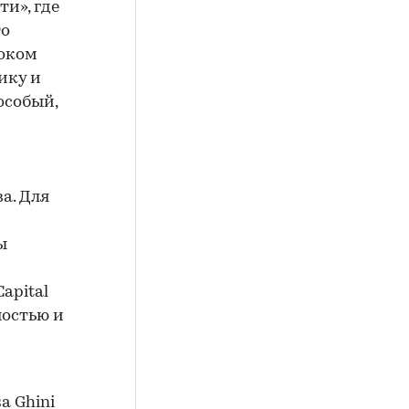
и», где
то
соком
ику и
особый,
а. Для
-
ы
apital
ностью и
a Ghini