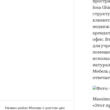
простра
Iosa Gh
структу
клиентс
недвижи
арендат
офис. В
для учр
помещен
использ
натурал
Мебель 
отвечае
Massimo
«Этот п
Назван район Москвы с ростом цен