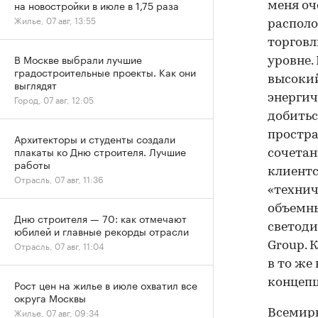
на новостройки в июле в 1,75 раза
меня оч
Жилье, 07 авг, 13:55
располо
торговл
В Москве выбрали лучшие
уровне.
градостроительные проекты. Как они
высокий
выглядят
энергич
Город, 07 авг, 12:05
добитьс
простра
Архитекторы и студенты создали
плакаты ко Дню строителя. Лучшие
сочетан
работы
клиентс
Отрасль, 07 авг, 11:36
«технич
объемн
Дню строителя — 70: как отмечают
светоди
юбилей и главные рекорды отрасли
Отрасль, 07 авг, 11:04
Group. 
в то же
концеп
Рост цен на жилье в июле охватил все
округа Москвы
Жилье, 07 авг, 09:34
Всемирн