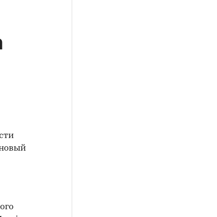
a
сти
 новый
ого