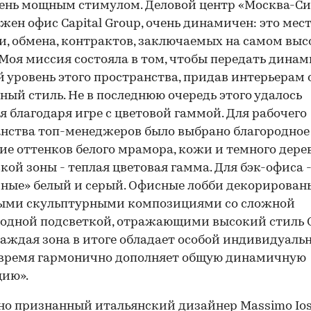
ень мощным стимулом. Деловой центр «Москва-Сит
жен офис Capital Group, очень динамичен: это мес
и, обмена, контрактов, заключаемых на самом вы
 Моя миссия состояла в том, чтобы передать динам
 уровень этого пространства, придав интерьерам 
ный стиль. Не в последнюю очередь этого удалось
я благодаря игре с цветовой гаммой. Для рабочего
нства топ-менеджеров было выбрано благородное
00:00
/
00:00
ие оттенков белого мрамора, кожи и темного дерев
кой зоны - теплая цветовая гамма. Для бэк-офиса 
ные» белый и серый. Офисные лобби декорирован
ыми скульптурными композициями со сложной
одной подсветкой, отражающими высокий стиль C
Каждая зона в итоге обладает особой индивидуаль
 время гармонично дополняет общую динамичную
цию».
о признанный итальянский дизайнер Massimo Ios