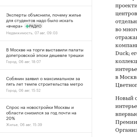
проекти
Эксперты объяснили, почему жилье
центров
для студентов надо было искать
отдельн
«вчера»
РАДИО
во мног
Недвижимость, 07 авг, 09:03
отражаю
компании
В Москве на торги выставили палаты
Duck; е
допетровской эпохи дешевле трешки
Город, 06 авг, 18:07
коллекц
интерье
Собянин заявил о максимальном за
в Москв
пять лет темпе строительства метро
Цветног
Город, 06 авг, 15:52
Новый о
Спрос на новостройки Москвы и
интерье
области снизился за год почти на
впервы
20%
Премии»
Жилье, 06 авг, 15:39
Организ