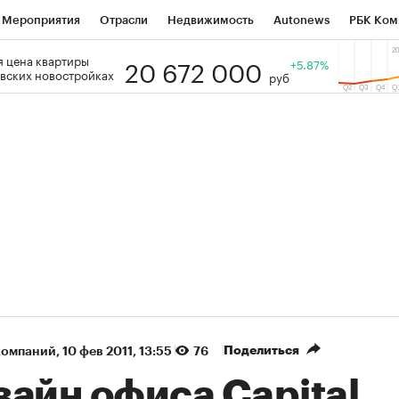
Мероприятия
Отрасли
Недвижимость
Autonews
РБК Ком
20 672 000
 цена квартиры
 РБК
РБК Образование
РБК Курсы
РБК Life
+5.87%
Тренды
Виз
вских новостройках
руб
ь
Крипто
РБК Бизнес-среда
Дискуссионный клуб
Исследо
зета
Спецпроекты СПб
Конференции СПб
Спецпроекты
кономика
Бизнес
Технологии и медиа
Финансы
Рынок на
(+89,17%)
(+34,47%)
on ₽5 450
АФК «Система» ₽12
Купить
гноз ПСБ к 29.07.27
прогноз БКС к 15.07.27
Поделиться
компаний
⁠,
10 фев 2011, 13:55
76
зайн офиса Capital