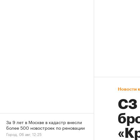
Новости 
СЗ
бр
За 9 лет в Москве в кадастр внесли
более 500 новостроек по реновации
«К
Город, 06 авг, 12:25