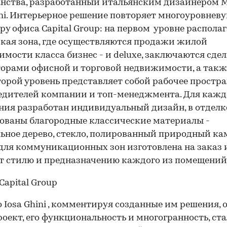
нства, разработанный итальянским дизайнером 
ini. Интерьерное решение повторяет многоуровнев
ру офиса Capital Group: на первом уровне распола
кая зона, где осуществляются продажи жилой
мости класса бизнес - и deluxe, заключаются сдел
орами офисной и торговой недвижимости, а такж
торой уровень представляет собой рабочее простр
едителей компании и топ-менеджмента. Для кажд
ия разработан индивидуальный дизайн, в отделк
ованы благородные классические материалы -
ьное дерево, стекло, полированный природный ка
для коммуникационных зон изготовлена на заказ 
т стилю и предназначению каждого из помещений
 Iosa Ghini , комментируя созданные им решения, 
роект, его функциональность и многогранность, ста