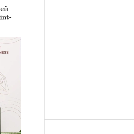
лей
int-