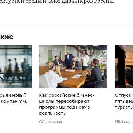
ектурной среды и Союз дизайнеров России.
акже
крыли новый
Как российские бизнес-
Отпуск 
 компаниям.
школы пересобирают
пять ве
программы под новую
туристы
реальность
Образование
РБК Компа