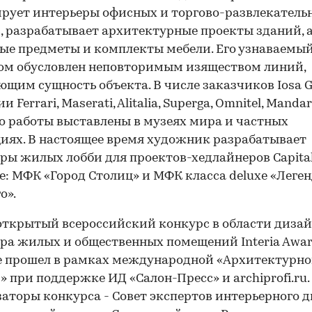
рует интерьеры офисных и торгово-развлекатель
, разрабатывает архитектурные проекты зданий, 
ые предметы и комплекты мебели. Его узнаваемый
ом обусловлен неповторимым изяществом линий,
щим сущность объекта. В числе заказчиков Iosa Gh
 Ferrari, Maserati, Alitalia, Superga, Omnitel, Manda
го работы выставлены в музеях мира и частных
иях. В настоящее время художник разрабатывает
ры жилых лобби для проектов-хедлайнеров Capita
е: МФК «Город Столиц» и МФК класса deluxe «Леге
о».
ткрытый всероссийский конкурс в области дизай
ра жилых и общественных помещений Interia Awar
е прошел в рамках международной «Архитектурн
 при поддержке ИД «Салон-Пресс» и archiprofi.ru.
аторы конкурса - Совет экспертов интерьерного 