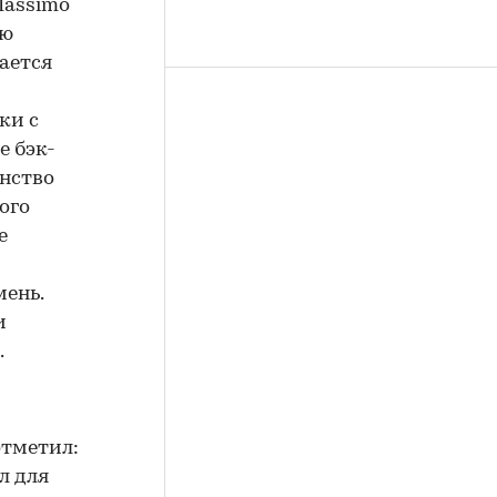
Massimo
ую
гается
ки с
е бэк-
анство
ого
е
мень.
и
.
отметил:
л для