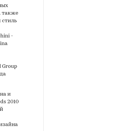
ных
а также
 стиль
ini -
rina
l Group
нда
на и
ds 2010
ой
дизайна