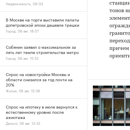
Недвижимость, 09:03
станции
тонов н
элемент
В Москве на торги выставили палаты
допетровской эпохи дешевле трешки
огражде
Город, 06 авг, 18:07
гранито
переход
Собянин заявил о максимальном за
причем 
пять лет темпе строительства метро
ориент
Город, 06 авг, 15:52
Спрос на новостройки Москвы и
области снизился за год почти на
20%
Жилье, 06 авг, 15:39
Спрос на ипотеку в июле вернулся к
естественному уровню после
ажиотажа
Деньги, 06 авг, 13:32