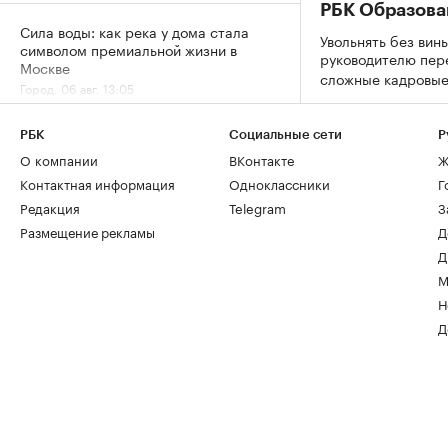
РБК Образова
Сила воды: как река у дома стала
Увольнять без вины
символом премиальной жизни в
руководителю пер
Москве
сложные кадровы
Город, 06 авг, 13:05
РБК
Социальные сети
Р
За 9 лет в Москве в кадастр внесли
О компании
ВКонтакте
Ж
более 500 новостроек по реновации
Город, 06 авг, 12:25
Контактная информация
Одноклассники
Г
Редакция
Telegram
З
Размещение рекламы
Д
Д
М
Н
Д