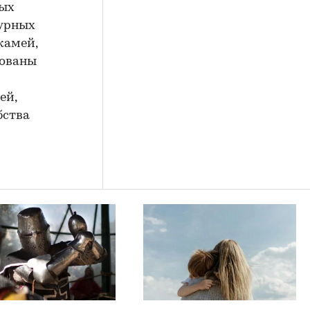
лых
турных
камей,
цованы
ей,
бства