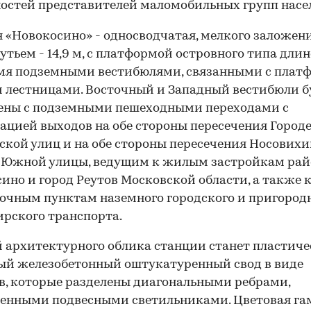
остей представителей маломобильных групп насе
 «Новокосино» - односводчатая, мелкого заложени
тьем - 14,9 м, с платформой островного типа длин
умя подземными вестибюлями, связанными с плат
 лестницами. Восточный и Западный вестибюли б
ены с подземными пешеходными переходами с
ацией выходов на обе стороны пересечения Город
ской улиц и на обе стороны пересечения Носовихи
и Южной улицы, ведущим к жилым застройкам рай
ино и город Реутов Московской области, а также 
очным пунктам наземного городского и пригород
рского транспорта.
 архитектурного облика станции станет пластич
ый железобетонный оштукатуренный свод в виде
в, которые разделены диагональными ребрами,
ченными подвесными светильниками. Цветовая г