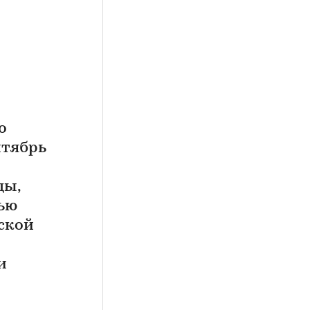
о
нтябрь
цы,
ью
ской
и