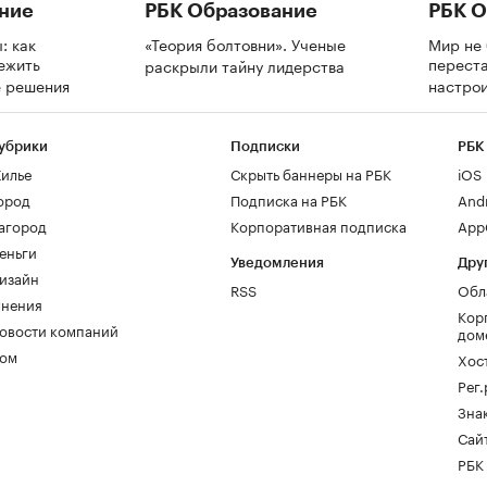
ние
РБК Образование
РБК О
: как
«Теория болтовни». Ученые
Мир не 
ежить
переста
раскрыли тайну лидерства
е решения
настрои
убрики
Подписки
РБК
илье
Скрыть баннеры на РБК
iOS
ород
Подписка на РБК
And
агород
Корпоративная подписка
AppG
еньги
Уведомления
Дру
изайн
RSS
Обл
нения
Кор
овости компаний
дом
ом
Хос
Рег
Зна
Сайт
РБК