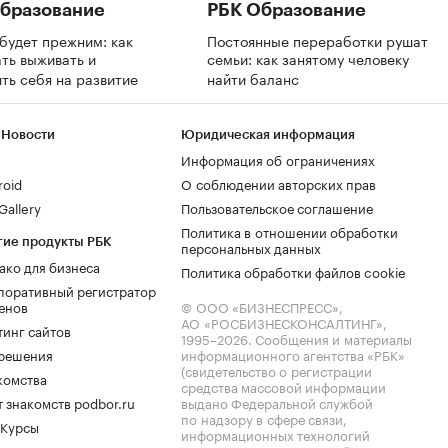
бразование
РБК Образование
будет прежним: как
Постоянные переработки рушат
ть выживать и
семьи: как занятому человеку
ть себя на развитие
найти баланс
 Новости
Юридическая информация
Информация об ограничениях
roid
О соблюдении авторских прав
allery
Пользовательское соглашение
Политика в отношении обработки
гие продукты РБК
персональных данных
ако для бизнеса
Политика обработки файлов cookie
поративный регистратор
енов
© ООО «БИЗНЕСПРЕСС»,
АО «РОСБИЗНЕСКОНСАЛТИНГ»,
тинг сайтов
1995–2026
. Сообщения и материалы
.решения
информационного агентства «РБК»
(свидетельство о регистрации
комства
средства массовой информации
 знакомств podbor.ru
выдано Федеральной службой
по надзору в сфере связи,
 Курсы
информационных технологий