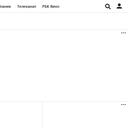
пании
Телеканал
РБК Вино
ациональные проекты
Город
аншизы
Газета
ка
Бизнес