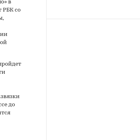
о» в
т РБК со
ы,
ции
вой
пройдет
ти
азвязки
се до
ится