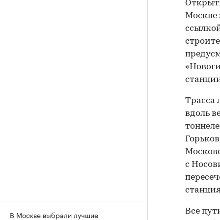
Открыти
Москве 
ссылкой
строите
предусм
«Новоги
станции
Трасса 
вдоль в
тоннеле
Горьков
Московс
с Носов
пересеч
станция
Все пут
В Москве выбрали лучшие