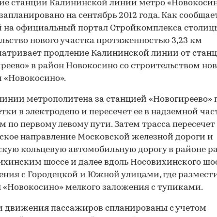
е станции Калининской линии метро «Новокосин
запланировано на сентябрь 2012 года. Как сообщае
 на официальный портал Стройкомплекса столиц
льство нового участка протяженностью 3,23 км
атривает продление Калининской линии от стан
реево» в район Новокосино со строительством но
 «Новокосино».
линии метрополитена за станцией «Новогиреево» 
етки в электродепо и пересечет ее в надземной час
м по первому левому пути. Затем трасса пересечет
ское направление Московской железной дороги и
кую кольцевую автомобильную дорогу в районе р
ихинским шоссе и далее вдоль Носовихинского шос
ения с Городецкой и Южной улицами, где размест
 «Новокосино» мелкого заложения с тупиками.
и движения пассажиров спланированы с учетом