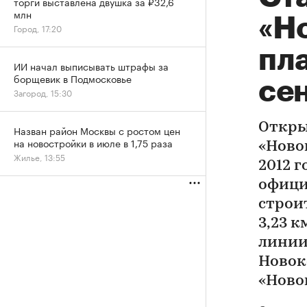
торги выставлена двушка за ₽32,6
млн
«Н
Город, 17:20
пл
ИИ начал выписывать штрафы за
борщевик в Подмосковье
сен
Загород, 15:30
Откры
Назван район Москвы с ростом цен
на новостройки в июле в 1,75 раза
«Ново
Жилье, 13:55
2012 г
офици
строи
3,23 
линии
Новок
«Ново