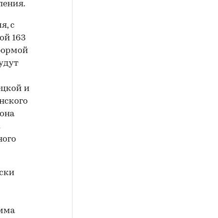
ления.
я, с
ой 163
формой
удут
ецкой и
нского
она
к
ного
ески
амма