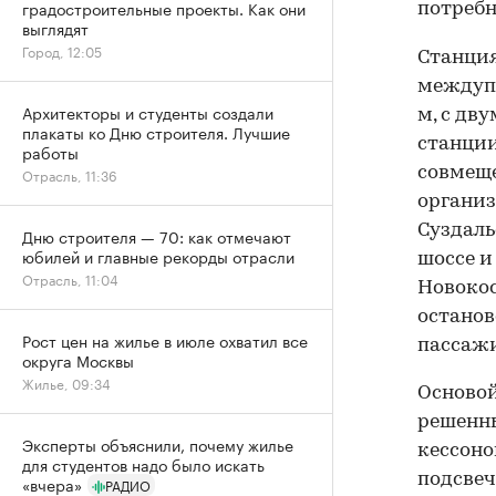
градостроительные проекты. Как они
потребн
выглядят
Город, 12:05
Станция
междупу
Архитекторы и студенты создали
м, с дв
плакаты ко Дню строителя. Лучшие
станции
работы
совмещ
Отрасль, 11:36
организ
Суздаль
Дню строителя — 70: как отмечают
юбилей и главные рекорды отрасли
шоссе 
Отрасль, 11:04
Новокос
останов
Рост цен на жилье в июле охватил все
пассажи
округа Москвы
Жилье, 09:34
Основой
решенн
Эксперты объяснили, почему жилье
кессоно
для студентов надо было искать
подсве
«вчера»
РАДИО